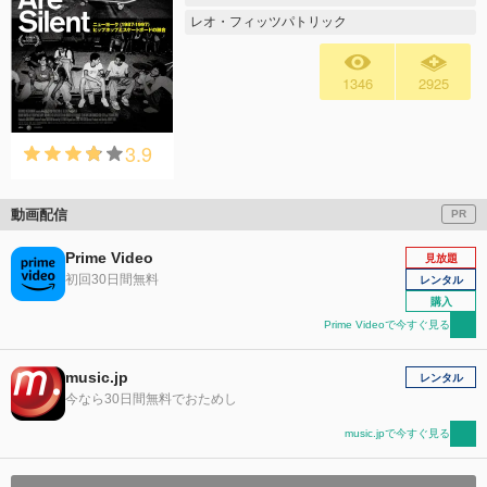
レオ・フィッツパトリック
1346
2925
3.9
動画配信
PR
Prime Video
見放題
初回30日間無料
レンタル
購入
Prime Videoで今すぐ見る
music.jp
レンタル
今なら30日間無料でおためし
music.jpで今すぐ見る