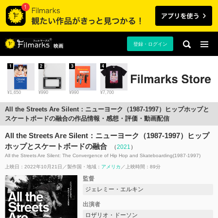
登録・ログイン
映画
1
2
3
4
¥1,650
¥990
¥990
¥7,700
All the Streets Are Silent：ニューヨーク（1987-1997）ヒップホップと
スケートボードの融合の作品情報・感想・評価・動画配信
All the Streets Are Silent：ニューヨーク（1987-1997）ヒップ
ホップとスケートボードの融合
（
2021
）
All the Streets Are Silent: The Convergence of Hip Hop and Skateboarding(1987-1997)
上映日：2022年10月21日
製作国・地域：
アメリカ
上映時間：89分
監督
ジェレミー・エルキン
出演者
ロザリオ・ドーソン