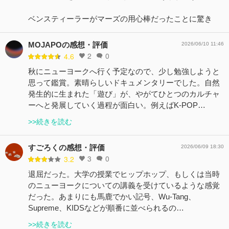
ベンスティーラーがマーズの用心棒だったことに驚き
MOJAPOの感想・評価
2026/06/10 11:46
2
0
4.6
秋にニューヨークへ行く予定なので、少し勉強しようと
思って鑑賞。素晴らしいドキュメンタリーでした。自然
発生的に生まれた「遊び」が、やがてひとつのカルチャ
ーへと発展していく過程が面白い。例えばK-POP…
>>続きを読む
すごろくの感想・評価
2026/06/09 18:30
3
0
3.2
退屈だった。大学の授業でヒップホップ、もしくは当時
のニューヨークについての講義を受けているような感覚
だった。あまりにも馬鹿でかい記号、Wu-Tang、
Supreme、KIDSなどが順番に並べられるの…
>>続きを読む