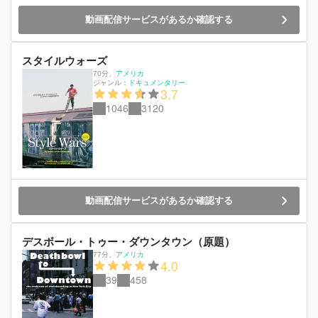
へ忍び込み、スプレーで地下鉄にグラフィティを
描いていた。レイモンドのグラフィティはその奇
動画配信サービスがあるか確認する
抜なデザインで評判を呼んだが、違法行為のため
正体を明かせずにいた。ある日、これまでに何人
ものアーティストを表舞台に送り出してきた新聞
スタイルウォーズ
記者のバージニアから仕事の依頼が舞い込むが、
70分
、
アメリカ
仕事として描くことと自由に描くことの選択に思
ジャンル：
ドキュメンタリー
3.7
い悩む…。
1046
3120
動画配信サービスがあるか確認する
デスボール・トゥー・ダウンタウン（原題）
77分
、
アメリカ
4.0
39
458