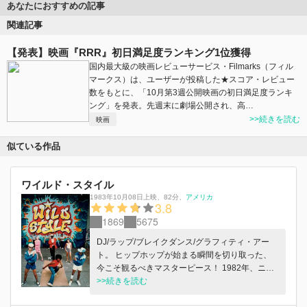
あなたにおすすめの記事
関連記事
【発表】映画『RRR』初日満足度ランキング1位獲得
国内最大級の映画レビューサービス・Filmarks（フィル
マークス）は、ユーザーが投稿した★スコア・レビュー
数をもとに、「10月第3週公開映画の初日満足度ランキ
ング」を発表。先週末に劇場公開され、高…
>>続きを読む
映画
似ている作品
ワイルド・スタイル
1983年10月08日上映
、
82分
、
アメリカ
3.8
1869
5675
DJ/ラップ/ブレイクダンス/グラフィティ・アー
ト。 ヒップホップが始まる瞬間を切り取った、
今こそ観るべきマスターピース！ 1982年、ニュ
ーヨーク、サウス・ブロンクス。グラフィティラ
>>続きを読む
イターのレイモンドは、深夜に地下鉄のガレージ