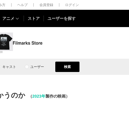
しみ方
ヘルプ
会員登録
ログイン
アニメ
ストア
ユーザーを探す
00
キャスト
ユーザー
検索
かうのか
（
2023年
製作の映画）