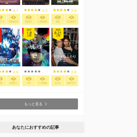
4.1
4.0
3.9
811
38424
2261
14698
58
23457
2027
2026
1.8
8.21
上映
上映
3.9
-
3.8
95
4057
74
11486
910
28751
もっと見る
あなたにおすすめの記事