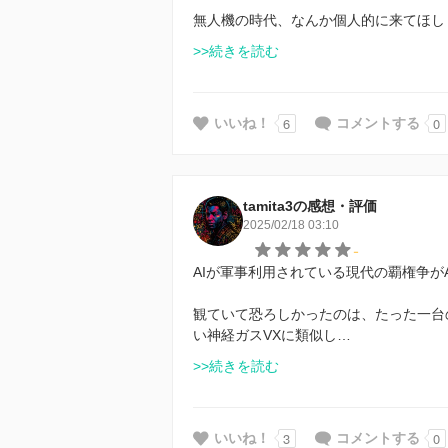
無人機の時代、なんか個人的に来てほし
>>続きを読む
6
0
いいね！
コメントする
tamita3の感想・評価
2025/02/18 03:10
-
AIが軍事利用されている現代の覇権争が
観ていて恐ろしかったのは、たった一台
い神経ガスVXに類似し…
>>続きを読む
3
0
いいね！
コメントする