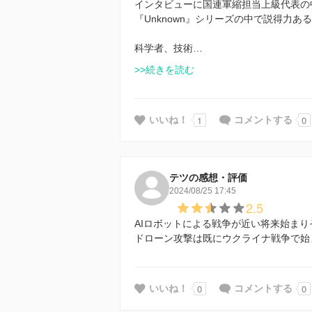
インタビューに国連軍縮担当上級代表の
『Unknown』シリーズの中で説得力
科学者、技術…
>>続きを読む
1
0
いいね！
コメントする
テツの感想・評価
2024/08/25 17:45
2.5
AIロボットによる戦争が近い将来始まり
ドローン攻撃は既にウクライナ戦争で始
0
0
いいね！
コメントする