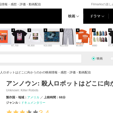
作品情報・感想・評価・動画配信
Filmarksの楽
映画
ドラマ
4
5
6
7
8
9
10
0
¥7,700
¥8,800
¥19,800
¥15,400
¥9,900
¥880
¥7,7
映画
 殺人ロボットはどこに向かうのかの映画情報・感想・評価・動画配信
アンノウン: 殺人ロボットはどこに向
Unknown: Killer Robots
製作国・地域：
アメリカ
上映時間：68分
ジャンル：
ドキュメンタリー
3.4