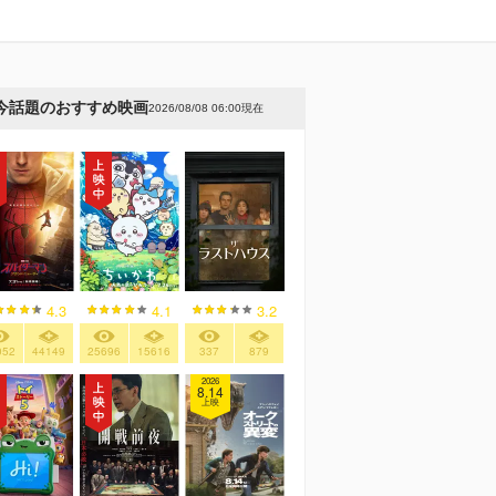
今話題のおすすめ映画
2026/08/08 06:00現在
4.3
4.1
3.2
052
44149
25696
15616
337
879
2026
8.14
上映