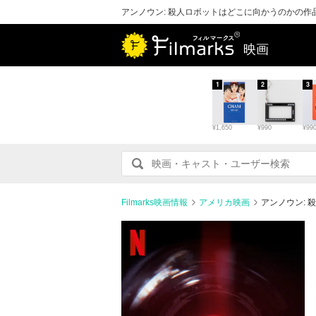
アンノウン: 殺人ロボットはどこに向かうのかの
映画
1
2
3
¥1,650
¥990
¥99
Filmarks映画情報
アメリカ映画
アンノウン: