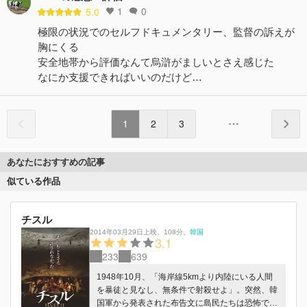
1
0
5.0
極限の状況でのセルフドキュメンタリー、監督の訴えが
胸にくる
安全地帯から評価なんて烏滸がましいとさえ感じた
なにか支援できればいいのだけど…
1
2
3
あなたにおすすめの記事
似ている作品
チスル
2014年03月29日上映
、
108分
、
韓国
3.1
233
639
1948年10月、「海岸線5kmより内陸にいる人間
を暴徒と見なし、無条件で射殺せよ」。突然、韓
国軍から発表された布告文に島民たちは恐怖で右