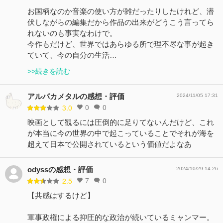
お国柄なのか音楽の使い方が雑だったりしたけれど、潜
伏しながらの編集だから作品の出来がどうこう言ってら
れないのも事実なわけで。
今作もだけど、世界ではあらゆる所で理不尽な事が起き
ていて、今の自分の生活…
>>続きを読む
アルパカメタルの感想・評価
2024/11/05 17:31
0
0
3.0
映画として観るには圧倒的に足りてないんだけど、これ
が本当に今の世界の中で起こっていることでそれが海を
超えて日本で公開されているという価値だよなあ
odyssの感想・評価
2024/10/29 14:26
7
0
2.5
【共感はするけど】
軍事政権による抑圧的な政治が続いているミャンマー。