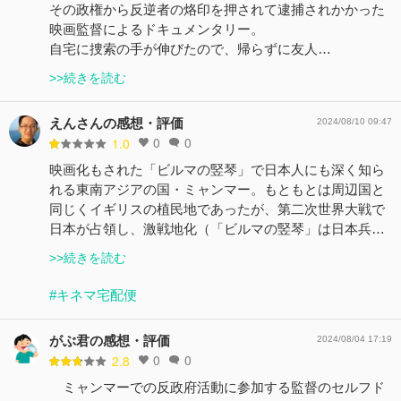
その政権から反逆者の烙印を押されて逮捕されかかった
映画監督によるドキュメンタリー。
自宅に捜索の手が伸びたので、帰らずに友人…
>>続きを読む
えんさんの感想・評価
2024/08/10 09:47
0
0
1.0
映画化もされた「ビルマの竪琴」で日本人にも深く知ら
れる東南アジアの国・ミャンマー。もともとは周辺国と
同じくイギリスの植民地であったが、第二次世界大戦で
日本が占領し、激戦地化（「ビルマの竪琴」は日本兵…
>>続きを読む
#キネマ宅配便
がぶ君の感想・評価
2024/08/04 17:19
0
0
2.8
ミャンマーでの反政府活動に参加する監督のセルフド