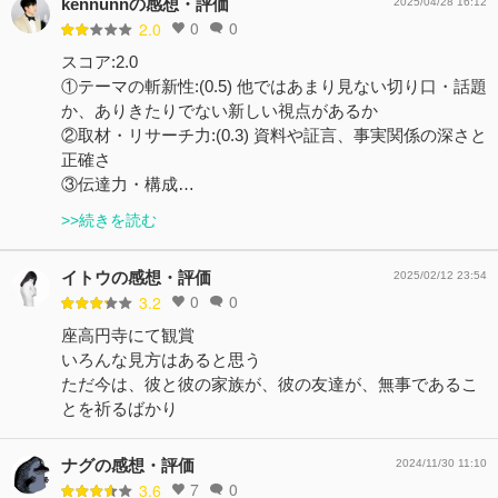
kennunnの感想・評価
2025/04/28 16:12
0
0
2.0
スコア:2.0
①テーマの斬新性:(0.5) 他ではあまり見ない切り口・話題
か、ありきたりでない新しい視点があるか
②取材・リサーチ力:(0.3) 資料や証言、事実関係の深さと
正確さ
③伝達力・構成…
>>続きを読む
イトウの感想・評価
2025/02/12 23:54
0
0
3.2
座高円寺にて観賞
いろんな見方はあると思う
ただ今は、彼と彼の家族が、彼の友達が、無事であるこ
とを祈るばかり
ナグの感想・評価
2024/11/30 11:10
7
0
3.6