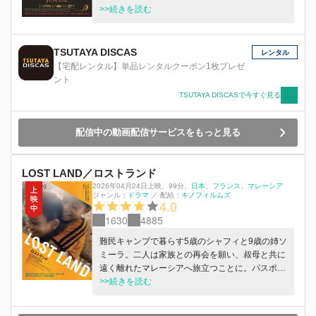
往左往する。噂に翻弄されて、ある者は山に逃げ
>>続きを読む
込み、あるものは銃を取って抵抗しようとする。
抵抗しながらも、島民は明日には全てが終わり、
いつもの暮らしが始まるものと信じていた。 し
TSUTAYA DISCAS
レンタル
かし、漢拏山(ハルラサン)の麓にある村を占拠し
【宅配レンタル】単品レンタルクーポン1枚プレゼ
た韓国軍は村人の虐殺を開始。家を焼き払い、
ント
女・子供を問わず人々を追い始める。 家に戻れ
TSUTAYA DISCASで今すぐ見る
ないことを悟った人々は、洞窟に立て篭もり、生
き延びようとする。 本作は韓国の祭事方式に乗
っ取った散文的映画手法で描かれている。
配信中の動画配信サービスをもっと見る
LOST LAND／ロストランド
2026年04月24日上映
、
99分
、
日本
フランス
マレーシア
ジャンル：
ドラマ
／
配給：
キノフィルムズ
4.0
1630
4885
難民キャンプで暮らす5歳のシャフィと9歳の姉ソ
ミーラ。二人は家族との再会を願い、叔母と共に
遠く離れたマレーシアへ旅立つことに。パスポー
トを持てない彼らは密航業者に導かれるままに漁
>>続きを読む
船へと乗せられる。自然の猛威や人身売買の危機
に阻まれながらも、姉弟は過酷な道のりを必死に