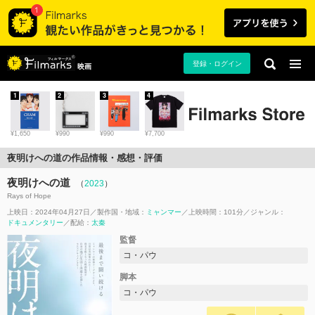
登録・ログイン
映画
1
2
3
4
¥1,650
¥990
¥990
¥7,700
夜明けへの道の作品情報・感想・評価
夜明けへの道
（
2023
）
Rays of Hope
上映日：2024年04月27日
製作国・地域：
ミャンマー
上映時間：101分
ジャンル：
ドキュメンタリー
配給：
太秦
監督
コ・パウ
脚本
コ・パウ