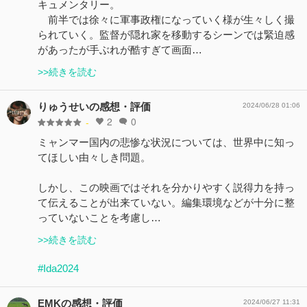
キュメンタリー。
前半では徐々に軍事政権になっていく様が生々しく撮
られていく。監督が隠れ家を移動するシーンでは緊迫感
があったが手ぶれが酷すぎて画面…
>>続きを読む
りゅうせいの感想・評価
2024/06/28 01:06
2
0
-
ミャンマー国内の悲惨な状況については、世界中に知っ
てほしい由々しき問題。
しかし、この映画ではそれを分かりやすく説得力を持っ
て伝えることが出来ていない。編集環境などが十分に整
っていないことを考慮し…
>>続きを読む
#Ida2024
EMKの感想・評価
2024/06/27 11:31