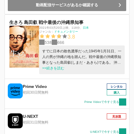
乗り越えていく。
動画配信サービスがあるか確認する
生きろ 島田叡 戦中最後の沖縄県知事
2021年03月20日上映
、
118分
、
日本
ジャンル：
ドキュメンタリー
3.8
538
666
すでに日本の敗色濃厚だった1945年1月31日、一
人の男が沖縄の地を踏んだ。戦中最後の沖縄県知
事となった島田叡(しまだ・あきら)である。 沖縄
戦を生き延びた住民とその遺族への取材を通じ、
>>続きを読む
これまで多くを語られることのなかった島田叡と
いう人物の生涯と、語り継ぐべき沖縄戦の全貌に
迫った長編ドキュメンタリー。
Prime Video
レンタル
初回30日間無料
購入
Prime Videoで今すぐ見る
U-NEXT
見放題
初回31日間無料
U-NEXTで今すぐ見る