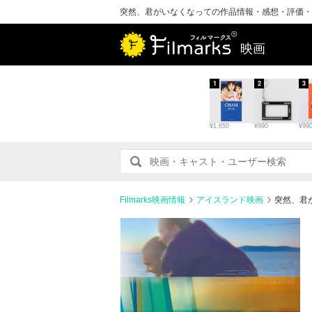
突然、君がいなくなっての作品情報・感想・評価・
映画
1
2
3
¥1,650
¥990
¥99
Filmarks映画情報
アイスランド映画
突然、君