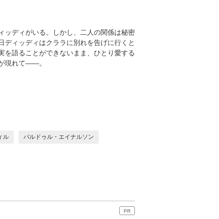
ィッディがいる。しかし、二人の関係は秘密
日ディッディはクララに別れを告げに行くと
実を語ることができないまま、ひとり愛する
が現れて――。
ィル
バルドゥル・エイナルソン
PR