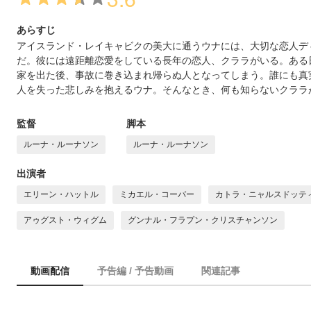
あらすじ
アイスランド・レイキャビクの美大に通うウナには、大切な恋人デ
だ。彼には遠距離恋愛をしている長年の恋人、クララがいる。ある
家を出た後、事故に巻き込まれ帰らぬ人となってしまう。誰にも真
人を失った悲しみを抱えるウナ。そんなとき、何も知らないクララ
監督
脚本
ルーナ・ルーナソン
ルーナ・ルーナソン
出演者
エリーン・ハットル
ミカエル・コーバー
カトラ・ニャルスドッテ
アゥグスト・ウィグム
グンナル・フラプン・クリスチャンソン
動画配信
予告編 / 予告動画
関連記事