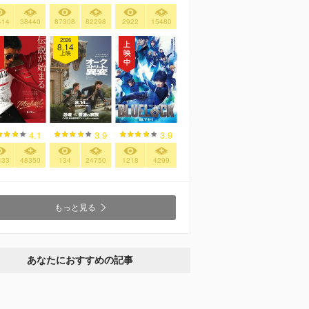
414
38440
87308
82298
2922
15480
2026
8.14
上映
4.1
3.9
3.9
433
48350
134
24750
1218
4299
もっと見る
あなたにおすすめの記事