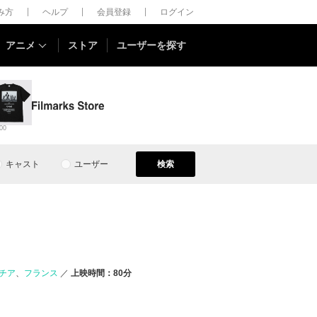
しみ方
ヘルプ
会員登録
ログイン
アニメ
ストア
ユーザーを探す
00
キャスト
ユーザー
検索
）
チア
フランス
上映時間：80分