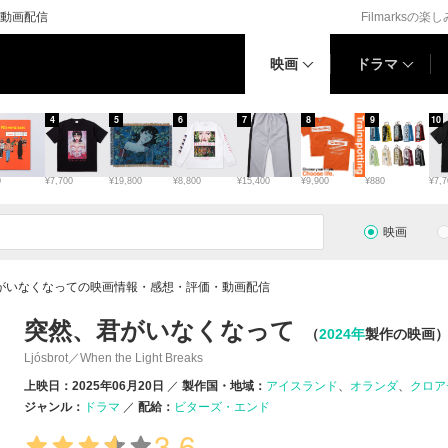
動画配信
Filmarksの楽
映画
ドラマ
4
5
6
7
8
9
10
0
¥7,700
¥19,800
¥8,800
¥15,400
¥9,900
¥880
¥7,7
映画
がいなくなっての映画情報・感想・評価・動画配信
突然、君がいなくなって
（
2024年
製作の映画
Ljósbrot／When the Light Breaks
上映日：2025年06月20日
製作国・地域：
アイスランド
オランダ
クロア
ジャンル：
ドラマ
配給：
ビターズ・エンド
3.6