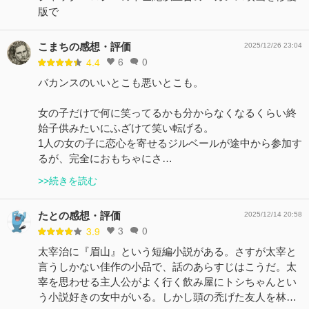
版で
こまちの感想・評価
2025/12/26 23:04
6
0
4.4
バカンスのいいとこも悪いとこも。
女の子だけで何に笑ってるかも分からなくなるくらい終
始子供みたいにふざけて笑い転げる。
1人の女の子に恋心を寄せるジルベールが途中から参加す
るが、完全におもちゃにさ…
>>続きを読む
たとの感想・評価
2025/12/14 20:58
3
0
3.9
太宰治に『眉山』という短編小説がある。さすが太宰と
言うしかない佳作の小品で、話のあらすじはこうだ。太
宰を思わせる主人公がよく行く飲み屋にトシちゃんとい
う小説好きの女中がいる。しかし頭の禿げた友人を林…