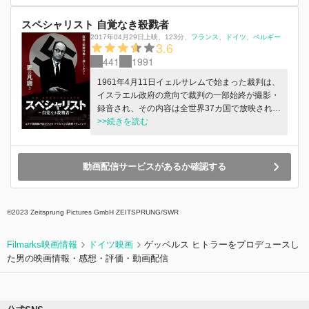
スペシャリスト 自覚なき殺戮者
2017年04月29日上映
、
123分
、
フランス
ドイツ
ベルギー
3.6
441
1991
1961年4月11日イェルサレムで始まった裁判は、
イスラエル政府の意向で裁判の一部始終が撮影・
録音され、その内容は全世界37カ国で放映された
と言われている。イェルサレムに保管された、ア
>>続きを読む
メリカの取材チームが記録したビデオ素材に初め
てアクセスを試みたのが、本作の作り手たちであ
る。ハンナ・アーレントの裁判傍聴記『イェルサ
動画配信サービスがあるか確認する
レムのアイヒマン悪の陳腐さについての報告』に
感銘を受けた、“国境なき医師団”元総裁のロニ
ー・ブローマンと、イスラエル映画界の“反体制
©2023 Zeitsprung Pictures GmbH ZEITSPRUNG/SWR
派”の1人と言われる映像作家エイアル・シヴァン
は、約350時間に及ぶ映像素材の内容をもとに、
約2時間の映画に再構成。映画は、“専門家（スペ
Filmarks映画情報
ドイツ映画
ゲッベルス ヒトラーをプロデュースし
シャリスト）”としてのアイヒマンの技術的能力
た男の映画情報・感想・評価・動画配信
と専門知識を浮かび上がらせる一方で、防弾ガラ
スに囲まれた被告人席で口びるをゆがめ「自分は
上司の命令に従っただけ」とひたすら主張する小
役人の肖像を、無慈悲なまでのリアリズムで映し