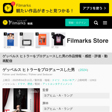
登録・ログイン
映画
1
2
3
4
¥1,650
¥990
¥990
¥7,700
ゲッベルス ヒトラーをプロデュースした男の作品情報・感想・評価・動
画配信
ゲッベルス ヒトラーをプロデュースした男
（
2024
）
Führer und Verführer／Führer and Seducer
上映日：2025年04月11日
製作国・地域：
ドイツ
スロバキア
上映時間：128分
ジャンル：
ドラマ
歴史
配給：
アットエンタテインメント
監督
ヨアヒム・A・ラング
脚本
ヨアヒム・A・ラング