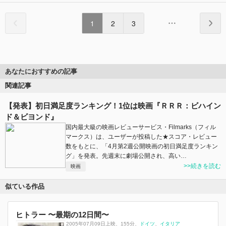
1
2
3
あなたにおすすめの記事
関連記事
【発表】初日満足度ランキング！1位は映画『ＲＲＲ：ビハイン
ド＆ビヨンド』
国内最大級の映画レビューサービス・Filmarks（フィル
マークス）は、ユーザーが投稿した★スコア・レビュー
数をもとに、「4月第2週公開映画の初日満足度ランキン
グ」を発表。先週末に劇場公開され、高い…
>>続きを読む
映画
似ている作品
ヒトラー 〜最期の12日間〜
2005年07月09日上映
、
155分
、
ドイツ
イタリア