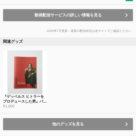
動画配信サービスの詳しい情報を見る
2026年7月更新：最新の配信状況は各サイトでご確認ください
関連グッズ
『ゲッベルス ヒトラーを
プロデュースした男』パン
フレット
¥1,000
他のグッズを見る