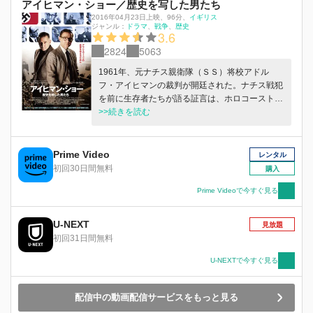
アイヒマン・ショー／歴史を写した男たち
2016年04月23日上映
、
96分
、
イギリス
ジャンル：
ドラマ
戦争
歴史
3.6
2824
5063
1961年、元ナチス親衛隊（ＳＳ）将校アドル
フ・アイヒマンの裁判が開廷された。ナチス戦犯
を前に生存者たちが語る証言は、ホロコーストの
実態を明らかにする又とない機会だった。“ナチ
>>続きを読む
スが、ユダヤ人に何をしたのか”ＴＶプロデュー
サーのミルトン・フルックマンとドキュメンタリ
ー監督のレオ・フルヴィッツはこの真実を全世界
Prime Video
レンタル
に知らせるため、≪世紀の裁判≫を撮影し、その
初回30日間無料
購入
映像を世界へ届けるという一大プロジェクトを計
画する。様々な困難が立ちはだかる中、撮影の準
Prime Videoで今すぐ見る
備は進められ、ついに裁判の日を迎える…。世界
初となるTVイベントの実現のために奔走した制
U-NEXT
見放題
作チームの想いとは…。
初回31日間無料
U-NEXTで今すぐ見る
配信中の動画配信サービスをもっと見る