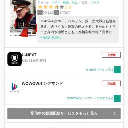
ジャンル：
ドラマ
歴史
伝記
／
配給：
ギャガ
3.6
22142
12392
1945年4月20日、ベルリン。第二次大戦は佳境を
迎え、迫りくるソ連軍の砲火を避けるためヒトラ
ーは身内や側近とともに首相官邸の地下要塞に潜
っていた。誰もが敗戦を覚悟する中、冷静さを失
>>続きを読む
い狂人と化していたヒトラーは、ある重大な決断
を下すが…。
U-NEXT
見放題
初回31日間無料
U-NEXTで今すぐ見る
WOWOWオンデマンド
見放題
-
WOWOWオンデマンドで今すぐ見る
配信中の動画配信サービスをもっと見る