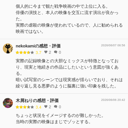
個人的に今まで観た戦争映画の中で上位に入る。
俳優の演技と、本人の映像を交互に流す演出が良かっ
た。
実際の虐殺の映像が使われているので、人に勧められる
映画ではない。
nekokamiの感想・評価
2026/06/07 06:56
2
0
3.7
実際の記録映像との大胆なミックスが特徴となってお
り、現実と地続きの作品にしたいという意図が強くあ
る。
暗い試写室のシーンでは現実感が揺らいでおり、それは
繰り返し見る悪夢のように脳裏に強い印象を残した。
木屑ねりの感想・評価
2026/06/06 20:42
2
0
3.4
ちょっと状況をイメージするのが難しかった。
当時の実際の映像はまじでゾッとする。