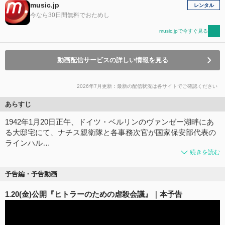
music.jp
レンタル
今なら30日間無料でおためし
music.jpで今すぐ見る
動画配信サービスの詳しい情報を見る
2026年7月更新：最新の配信状況は各サイトでご確認ください
あらすじ
1942年1月20日正午、ドイツ・ベルリンのヴァンゼー湖畔にあ
る大邸宅にて、ナチス親衛隊と各事務次官が国家保安部代表の
ラインハル…
続きを読む
予告編・予告動画
1.20(金)公開『ヒトラーのための虐殺会議』｜本予告