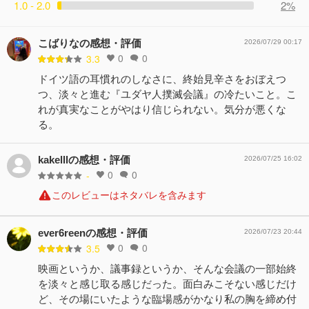
1.0 - 2.0
2%
こばりなの感想・評価
2026/07/29 00:17
0
0
3.3
ドイツ語の耳慣れのしなさに、終始見辛さをおぼえつ
つ、淡々と進む『ユダヤ人撲滅会議』の冷たいこと。こ
れが真実なことがやはり信じられない。気分が悪くな
る。
kakelllの感想・評価
2026/07/25 16:02
0
0
-
このレビューはネタバレを含みます
ever6reenの感想・評価
2026/07/23 20:44
0
0
3.5
映画というか、議事録というか、そんな会議の一部始終
を淡々と感じ取る感じだった。面白みこそない感じだけ
ど、その場にいたような臨場感がかなり私の胸を締め付