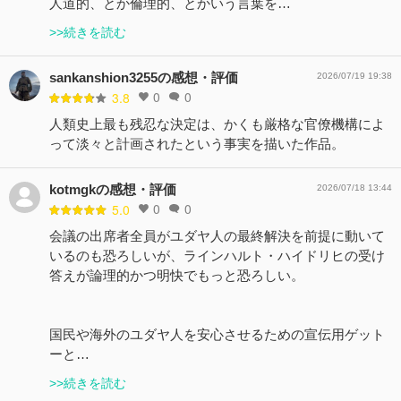
人道的、とか倫理的、とかいう言葉を…
>>続きを読む
sankanshion3255の感想・評価
2026/07/19 19:38
0
0
3.8
人類史上最も残忍な決定は、かくも厳格な官僚機構によ
って淡々と計画されたという事実を描いた作品。
kotmgkの感想・評価
2026/07/18 13:44
0
0
5.0
会議の出席者全員がユダヤ人の最終解決を前提に動いて
いるのも恐ろしいが、ラインハルト・ハイドリヒの受け
答えが論理的かつ明快でもっと恐ろしい。
国民や海外のユダヤ人を安心させるための宣伝用ゲット
ーと…
>>続きを読む