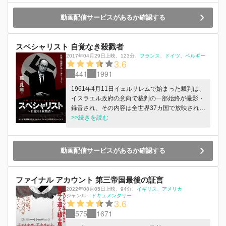
動画配信サービスがあるか確認する
スペシャリスト 自覚なき殺戮者
2017年04月29日上映
、
123分
、
フランス
ドイツ
ベルギー
3.6
441
1991
1961年4月11日イェルサレムで始まった裁判は、
イスラエル政府の意向で裁判の一部始終が撮影・
録音され、その内容は全世界37カ国で放映された
と言われている。イェルサレムに保管された、ア
>>続きを読む
メリカの取材チームが記録したビデオ素材に初め
てアクセスを試みたのが、本作の作り手たちであ
る。ハンナ・アーレントの裁判傍聴記『イェルサ
動画配信サービスがあるか確認する
レムのアイヒマン悪の陳腐さについての報告』に
感銘を受けた、“国境なき医師団”元総裁のロニ
ー・ブローマンと、イスラエル映画界の“反体制
ファイナル アカウント 第三帝国最後の証言
派”の1人と言われる映像作家エイアル・シヴァン
2022年08月05日上映
、
94分
、
イギリス
アメリカ
は、約350時間に及ぶ映像素材の内容をもとに、
ジャンル：
ドキュメンタリー
3.6
約2時間の映画に再構成。映画は、“専門家（スペ
575
1671
シャリスト）”としてのアイヒマンの技術的能力
と専門知識を浮かび上がらせる一方で、防弾ガラ