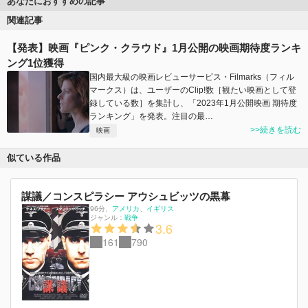
あなたにおすすめの記事
関連記事
【発表】映画『ピンク・クラウド』1月公開の映画期待度ランキ
ング1位獲得
国内最大級の映画レビューサービス・Filmarks（フィル
マークス）は、ユーザーのClip!数［観たい映画として登
録している数］を集計し、「2023年1月公開映画 期待度
ランキング」を発表。注目の最…
>>続きを読む
映画
似ている作品
謀議／コンスピラシー アウシュビッツの黒幕
96分
、
アメリカ
イギリス
ジャンル：
戦争
3.6
161
790