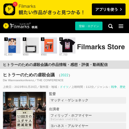
登録・ログイン
映画
1
2
3
4
¥1,650
¥990
¥990
¥7,700
ヒトラーのための虐殺会議の作品情報・感想・評価・動画配信
ヒトラーのための虐殺会議
（
2022
）
Die Wannseekonferenz／THE CONFERENCE
上映日：2023年01月20日
製作国・地域：
ドイツ
上映時間：112分
ジャンル：
戦争
歴史
監督
マッティ・ゲショネック
出演者
フィリップ・ホフマイヤー
ラインハルト・ハイドリヒ
ヨハネス・アルマイヤー