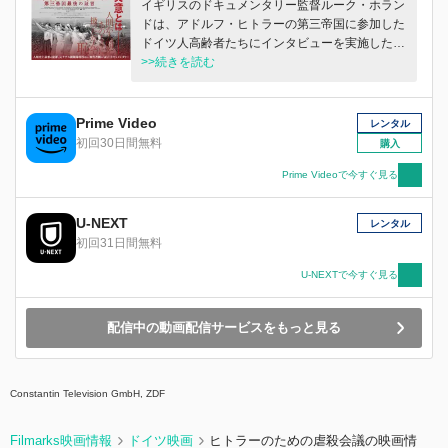
イギリスのドキュメンタリー監督ルーク・ホラン
スに囲まれた被告人席で口びるをゆがめ「自分は
ドは、アドルフ・ヒトラーの第三帝国に参加した
上司の命令に従っただけ」とひたすら主張する小
ドイツ人高齢者たちにインタビューを実施した。
役人の肖像を、無慈悲なまでのリアリズムで映し
ホロコーストを直接目撃した、生存する最後の世
>>続きを読む
出す。ハンナ・アーレントが説いた“悪の凡庸
代である彼らは、ナチス政権下に幼少期を過ご
さ”の実像を鮮烈に暴いた衝撃作。
し、そのイデオロギーを神話とするナチスの精神
を植え付けられて育った。戦後長い間沈黙を守っ
Prime Video
レンタル
てきた彼らが語ったのは、ナチスへの加担や、受
初回30日間無料
購入
容してしまったことを悔いる言葉だけでなく、
「手は下していない」という自己弁護や、「虐殺
Prime Videoで今すぐ見る
を知らなかった」という言い逃れ、果てはヒトラ
ーを支持するという赤裸々な本音まで、驚くべき
U-NEXT
レンタル
証言の数々だった。監督は証言者たちに問いかけ
初回31日間無料
る。戦争における“責任”とは、“罪”とは何なのか
を。
U-NEXTで今すぐ見る
配信中の動画配信サービスをもっと見る
Constantin Television GmbH, ZDF
Filmarks映画情報
ドイツ映画
ヒトラーのための虐殺会議の映画情