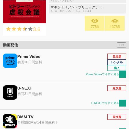
アドルフ・アイヒマン
マキシミリアン・ブリュックナー
カール・エバーハルト・シェーンガルト
7786
13785
3.6
動画配信
PR
Prime Video
見放題
初回30日間無料
レンタル
購入
Prime Videoで今すぐ見る
U-NEXT
見放題
初回31日間無料
U-NEXTで今すぐ見る
DMM TV
見放題
月額550円が14日間無料！