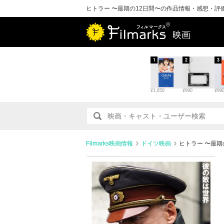
ヒトラー 〜最期の12日間〜の作品情報・感想・評
映画
1
2
3
¥1,650
¥990
¥99
Filmarks映画情報
ドイツ映画
ヒトラー 〜最