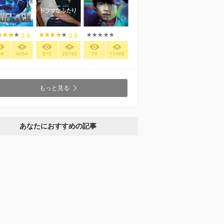
3.9
3.8
-
94
4054
910
28740
74
11485
もっと見る
あなたにおすすめの記事