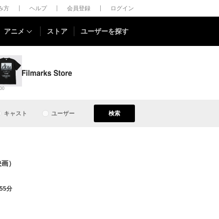
しみ方
ヘルプ
会員登録
ログイン
アニメ
ストア
ユーザーを探す
00
キャスト
ユーザー
検索
映画）
55分