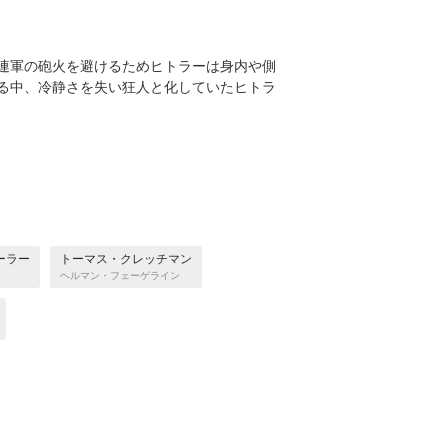
ソ連軍の砲火を避けるためヒトラーは身内や側
る中、冷静さを失い狂人と化していたヒトラ
ーラー
トーマス・クレッチマン
ヘルマン・フェーゲライン