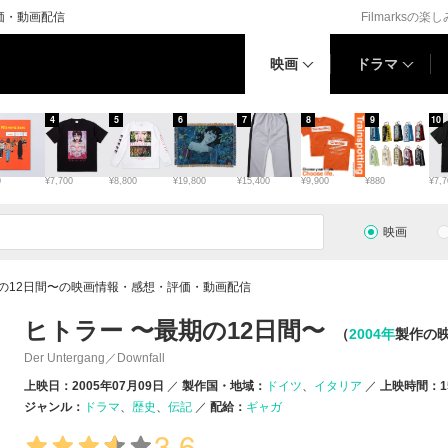
価・動画配信
Filmarksの楽
映画
ドラマ
4
5
6
7
8
9
10
0
¥7,700
¥8,800
¥19,800
¥15,400
¥9,900
¥880
¥7,7
映画
期の12日間〜の映画情報・感想・評価・動画配信
ヒトラー 〜最期の12日間〜
（
2004年
製作の
Der Untergang／Downfall
上映日：2005年07月09日
製作国・地域：
ドイツ
イタリア
上映時間：1
ジャンル：
ドラマ
歴史
伝記
配給：
ギャガ
3.6