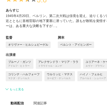
あらすじ
1945年4月20日、ベルリン。第二次大戦は佳境を迎え、迫りくる
近とともに首相官邸の地下要塞に潜っていた。誰もが敗戦を覚悟す
ーは、ある重大な決断を下すが…。
監督
脚本
オリヴァー・ヒルシュビーゲル
ベルント・アイヒンガー
出演者
ブルーノ・ガンツ
アレクサンドラ・マリア・ララ
ユリアーネ・ケ
アドルフ・ヒトラー
トラウドゥル・ユンゲ
エヴァ・ブラウン
コリンナ・ハルフォーフ
ウルリッヒ・マテス
ハイノ・フェルヒ
マクダ・ゲッベルス
ヨーゼフ・ゲッベルス
アルベルト・シュペーア
もっと見る
動画配信
関連記事