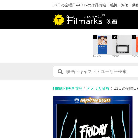
13日の金曜日PART2の作品情報・感想・評価・動
映画
1
2
3
¥1,650
¥990
¥99
Filmarks映画情報
アメリカ映画
13日の金曜日