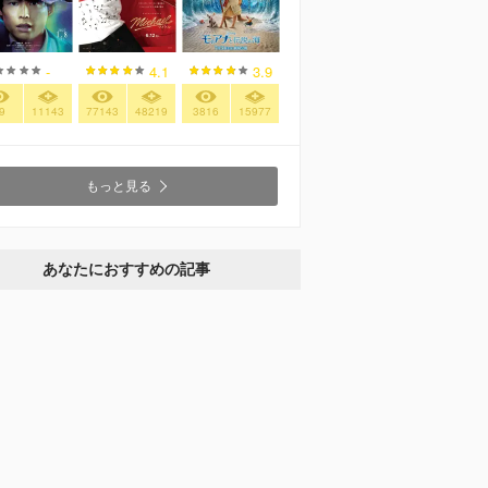
-
4.1
3.9
9
11143
77143
48219
3816
15977
もっと見る
あなたにおすすめの記事