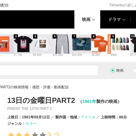
画配信
Filmarksの楽
映画
ドラマ
4
5
6
7
8
9
10
0
¥7,700
¥8,800
¥15,400
¥19,800
¥9,900
¥880
¥7,7
映画
PART2の映画情報・感想・評価・動画配信
13日の金曜日PART2
（
1981年
製作の映画）
FRIDAY THE 13TH PART 2
上映日：1981年09月12日
製作国・地域：
アメリカ
上映時間：86分
ジャンル：
ホラー
3.2