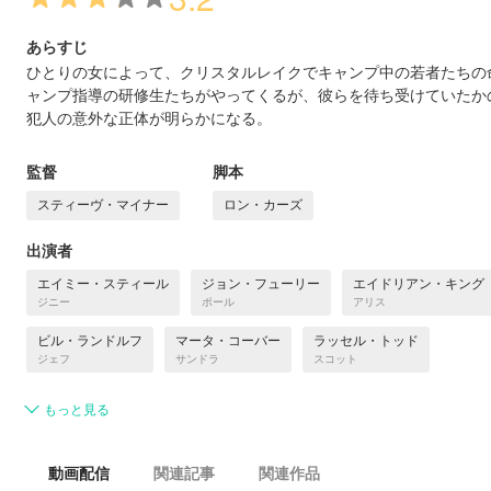
あらすじ
ひとりの女によって、クリスタルレイクでキャンプ中の若者たちの
ャンプ指導の研修生たちがやってくるが、彼らを待ち受けていたか
犯人の意外な正体が明らかになる。
監督
脚本
スティーヴ・マイナー
ロン・カーズ
出演者
エイミー・スティール
ジョン・フューリー
エイドリアン・キング
ジニー
ポール
アリス
ビル・ランドルフ
マータ・コーバー
ラッセル・トッド
ジェフ
サンドラ
スコット
もっと見る
動画配信
関連記事
関連作品