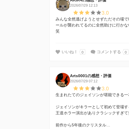
2026/07/29 12:13
3.0
みんな全然逃げようとせずただその場で
ールが襲われてるのに全然助けに行かな
笑
0
0
いいね！
コメントする
Arts0001の感想・評価
2026/07/29 07:12
3.0
生まれたてのジェイソンが堪能できる一
ジェイソンがキラーとして初めて登場す
王道ホラー演出がありクラシックすぎて
前作から5年後のクリスタル…