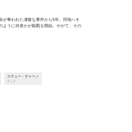
命が奪われた凄惨な事件から5年。同地へキ
のように何者かが殺戮を開始。やがて、その
ステュー・チャーノ
テッド