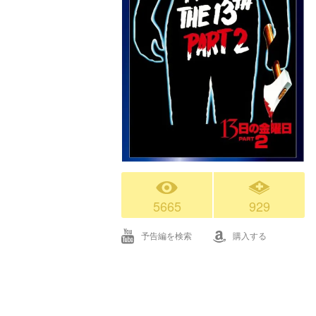
5665
929
予告編を検索
購入する