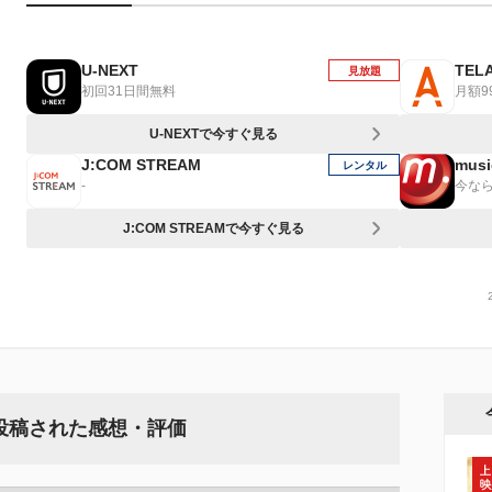
U-NEXT
TEL
見放題
初回31日間無料
月額9
U-NEXTで今すぐ見る
J:COM STREAM
musi
レンタル
-
今なら
J:COM STREAMで今すぐ見る
に投稿された感想・評価