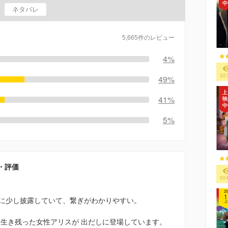
ネタバレ
5,665件のレビュー
4%
32
49%
41%
5%
・評価
50
20
1
に少し披露していて、繋ぎがわかりやすい。
上
 生き残った女性アリスが 出だしに登場しています。