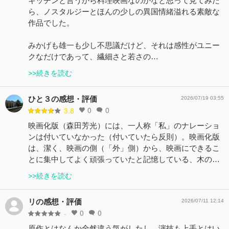
キッチンと言うから料理映画なのかなと思って見てみた
ら、ノスタルジーとほんの少しの異国情緒溢れる素敵な
作品でした。
みかげも雄一も少し不思議だけど、それは感性がユニー
クなだけであって、繊細さと若さの…
>>続きを読む
ひと３の感想・評価
2026/07/19 03:55
0
0
3.8
映画化版（森田芳光）には、一人称「私」のナレーショ
ンは付いていなかった（付いていたら反則）。映画化版
は、潔く、映画の側（「外」側）から、映画にできるこ
とに集中してよく頑張っていたと記憶している、木の…
>>続きを読む
リの感想・評価
2026/07/11 12:14
0
0
-
原作とはなんか全然違う気がしたし、演技も上手とはい