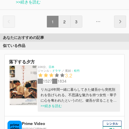
>>続きを読む
1
2
3
あなたにおすすめの記事
似ている作品
落下する夕方
106分
、
日本
ジャンル：
ドラマ
／
配給：
松竹
3.2
1527
1834
リカは4年間一緒に暮らしてきた健吾から突然別
れを告げられる。不思議な魅力を持つ女性・華子
に心を奪われたというのだ。健吾が戻ることを信
じて、孤独な日々を送るリカ。ところがある日、
>>続きを読む
華子がリカの部屋を訪れ、やがて住みついてしま
う。
Prime Video
レンタル