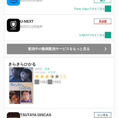
初回30日間無料
購入
Prime Videoで今すぐ見る
U-NEXT
見放題
初回31日間無料
U-NEXTで今すぐ見る
配信中の動画配信サービスをもっと見る
きらきらひかる
103分
、
日本
ジャンル：
ドラマ
3.5
1082
1993
TSUTAYA DISCAS
レンタル