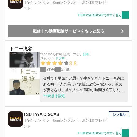
【宅配レンタル】単品レンタルクーポン1枚プレゼ
ント
TSUTAYA DISCASで今すぐ見る
配信中の動画配信サービスをもっと見る
トニー滝谷
2005年01月29日上映
、
75分
、
日本
ジャンル：
ドラマ
3.8
5194
5880
孤独でも平気だと思って生きてきたトニー滝谷は
ある時、1人の美しい女性に恋心を覚える。彼女
が妻となり、彼の人生の孤独な時間は終了した
が、束の間の幸福は妻の事故死で失われてしま
>>続きを読む
う。残ったのは、衣装部屋いっぱいのサイズ7の
服だけだった…。
TSUTAYA DISCAS
レンタル
【宅配レンタル】単品レンタルクーポン1枚プレゼ
ント
TSUTAYA DISCASで今すぐ見る