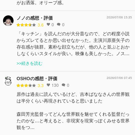
がお洒落。オリーブ感。
ノノの感想・評価
2026/07/06 15:35
0
0
3.6
「キッチン」を読んだのが大分昔なので、どの程度小説
からズレてるとか思い出せなかった。主演川原亜矢子の
存在感が抜群。素朴な顔立ちだが、他の人と並ぶとおか
しなくらいスタイルが良い。映像も美しかった。ノス…
>>続きを読む
OSHOの感想・評価
2026/07/06 07:45
130
0
3.3
原作は過去に読んでいるけど、吉本ばななさんの世界観
は半分くらい再現されていると思いました
森田芳光監督ってどんな世界観を魅せてくれる監督だっ
たのかな…と考えると、非現実を現実っぽくみせる世界
観をつ…