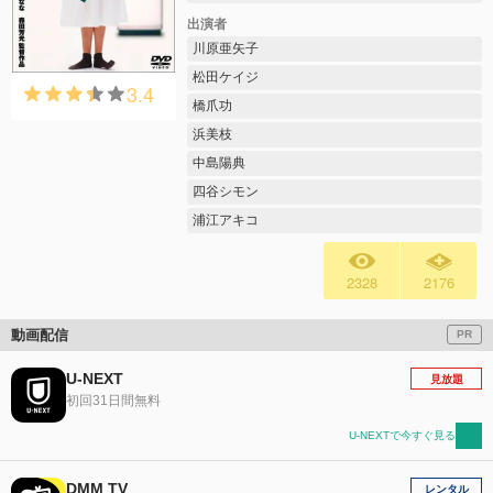
出演者
川原亜矢子
松田ケイジ
3.4
橋爪功
浜美枝
中島陽典
四谷シモン
浦江アキコ
2328
2176
動画配信
PR
U-NEXT
見放題
初回31日間無料
U-NEXTで今すぐ見る
DMM TV
レンタル