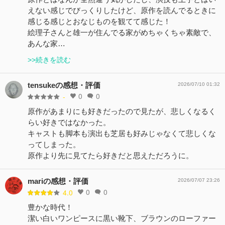
えない感じでびっくりしたけど、原作を読んでるときに
感じる感じとおなじものを観てて感じた！
絵理子さんと雄一が住んでる家がめちゃくちゃ素敵で、
あんな家…
>>続きを読む
tensukeの感想・評価
2026/07/10 01:32
0
0
-
原作があまりにも好きだったので見たが、悲しくなるく
らい好きではなかった。
キャストも脚本も演出も芝居も好みじゃなくて悲しくな
ってしまった。
原作より先に見てたら好きだと思えただろうに。
mariの感想・評価
2026/07/07 23:26
0
0
4.0
豊かな時代！
潔い白いワンピースに黒い靴下、ブラウンのローファー