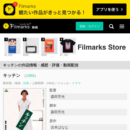
登録・ログイン
映画
1
2
3
4
¥1,650
¥990
¥990
¥7,700
キッチンの作品情報・感想・評価・動画配信
キッチン
（
1989
）
製作国・地域：
日本
上映時間：106分
ジャンル：
ドラマ
監督
森田芳光
脚本
森田芳光
原作
吉本ばなな