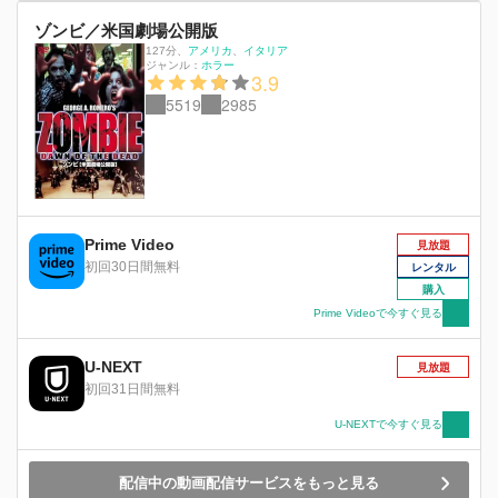
ゾンビ／米国劇場公開版
127分
、
アメリカ
イタリア
ジャンル：
ホラー
3.9
5519
2985
Prime Video
見放題
初回30日間無料
レンタル
購入
Prime Videoで今すぐ見る
U-NEXT
見放題
初回31日間無料
U-NEXTで今すぐ見る
配信中の動画配信サービスをもっと見る