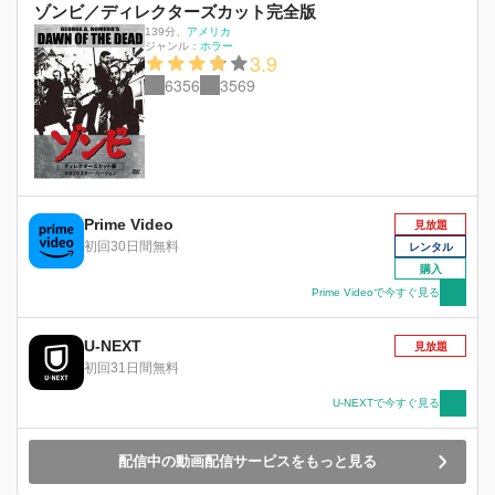
ゾンビ／ディレクターズカット完全版
139分
、
アメリカ
ジャンル：
ホラー
3.9
6356
3569
Prime Video
見放題
初回30日間無料
レンタル
購入
Prime Videoで今すぐ見る
U-NEXT
見放題
初回31日間無料
U-NEXTで今すぐ見る
配信中の動画配信サービスをもっと見る