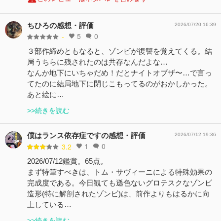
ちひろの感想・評価
2026/07/20 16:39
5
0
-
３部作締めともなると、ゾンビが復讐を覚えてくる。結
局うちらに残されたのは共存なんだよな…
なんか地下にいちゃだめ！だとナイトオブザ〜…で言っ
てたのに結局地下に閉じこもってるのがおかしかった。
あと絵に…
>>続きを読む
僕はランス依存症ですの感想・評価
2026/07/12 19:36
1
0
3.2
2026/07/12鑑賞。65点。
まず特筆すべきは、トム・サヴィーニによる特殊効果の
完成度である。今日観ても遜色ないグロテスクなゾンビ
造形(特に解剖されたゾンビ)は、前作よりもはるかに向
上している…
>>続きを読む