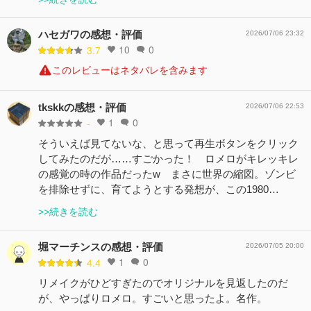
ハセガワの感想・評価
2026/07/06 23:32
10
0
3.7
このレビューはネタバレを含みます
tkskkの感想・評価
2026/07/06 22:53
1
0
-
そういえば見てないな、と思って再生ボタンをクリック
してみたのだが……すごかった！ ロメロがキレッキレ
の感覚の時の作品だったw まさに世界の縮図。ゾンビ
を排除せずに、育てようとする発想が、この1980…
>>続きを読む
堀マーチンスの感想・評価
2026/07/05 20:00
1
0
4.4
リメイクがひどすぎたのでオリジナルを見返したのだ
が、やっぱりロメロ。すごいと思ったよ。名作。