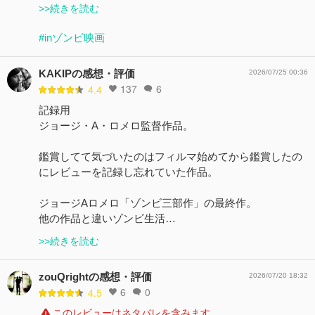
>>続きを読む
#inゾンビ映画
KAKIPの感想・評価
2026/07/25 00:36
137
6
4.4
記録用
ジョージ・A・ロメロ監督作品。
鑑賞してて気づいたのはフィルマ始めてから鑑賞したの
にレビューを記録し忘れていた作品。
ジョージAロメロ「ゾンビ三部作」の最終作。
他の作品と違いゾンビ生活…
>>続きを読む
zouQrightの感想・評価
2026/07/20 18:32
6
0
4.5
このレビューはネタバレを含みます