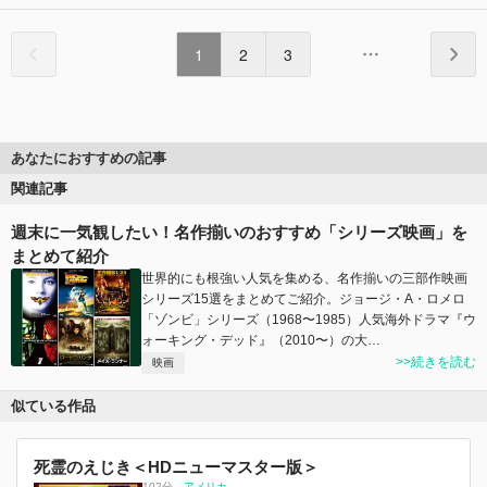
1
2
3
あなたにおすすめの記事
関連記事
週末に一気観したい！名作揃いのおすすめ「シリーズ映画」を
まとめて紹介
世界的にも根強い人気を集める、名作揃いの三部作映画
シリーズ15選をまとめてご紹介。ジョージ・A・ロメロ
「ゾンビ」シリーズ（1968〜1985）人気海外ドラマ『ウ
ォーキング・デッド』（2010〜）の大…
>>続きを読む
映画
似ている作品
死霊のえじき＜HDニューマスター版＞
102分
、
アメリカ