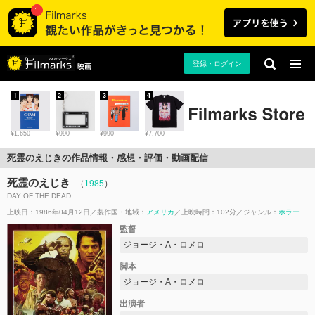
登録・ログイン
映画
1
2
3
4
¥1,650
¥990
¥990
¥7,700
死霊のえじきの作品情報・感想・評価・動画配信
死霊のえじき
（
1985
）
DAY OF THE DEAD
上映日：1986年04月12日
製作国・地域：
アメリカ
上映時間：102分
ジャンル：
ホラー
監督
ジョージ・A・ロメロ
脚本
ジョージ・A・ロメロ
出演者