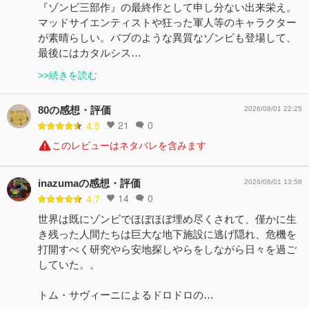
『ゾンビ三部作』の最終作として申し分ない出来栄え。
マッドサイエンティストや狂った軍人等のキャラクター
が素晴らしい。バブのような異質なゾンビも登場して、
最後にはカタルシス…
>>続きを読む
80の感想・評価
2026/08/01 22:25
21
0
4.5
このレビューはネタバレを含みます
inazumaの感想・評価
2026/08/01 13:56
14
0
4.7
世界は既にゾンビでほぼほぼ埋め尽くされて、僅かに生
き残った人間たちは巨大な地下施設に逃げ隠れ、危機を
打開すべく研究やら安地探しやらをしながら日々を過ご
していた。。
トム・サヴィーニによるドロドロの…