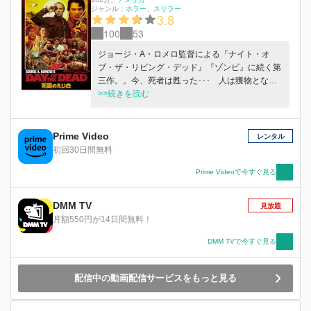
ジャンル：
ホラー
スリラー
3.8
100
53
ジョージ・A・ロメロ監督による『ナイト・オ
ブ・ザ・リビング・デッド』『ゾンビ』に続く第
三作。。今、死者は甦った･･･ 人は獲物となり
餌となる。死者と生者の数が逆転し、地上にゾン
>>続きを読む
ビが蔓延する世界と成り果てたアメリカ・フロリ
ダ州郊外の地下施設。そこでは、ローガン博士ら
ゾンビを研究する科学者たちなど、生き残った少
Prime Video
レンタル
数の人間たちが閉鎖した施設内に立て篭もり、ゾ
初回30日間無料
ンビの研究と生存者の捜索を行っていた。40万対
1という圧倒的多数のゾンビに支配された状況で
Prime Videoで今すぐ見る
は、有効な打開策があるはずもなかった。先の見
えない行き詰まる日々の中、ローガン博士が1つ
DMM TV
見放題
の成果を見せる。それは、あるゾンビをしつけ、
月額550円が14日間無料！
飼い慣らすことであった･･･。
DMM TVで今すぐ見る
配信中の動画配信サービスをもっと見る