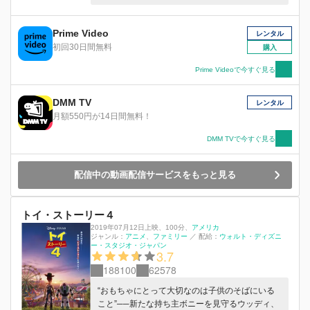
いで、なんと、保育園に寄付されてしまいます！
そこに暮らすたくさんのオモチャたちに歓迎され
て喜ぶバズたちは、アンディの元へ帰ろうと訴え
Prime Video
レンタル
るウッディには耳を貸しません。たったひとり脱
初回30日間無料
購入
出したウッディでしたが、仲間たちに危険が迫っ
ていることを知り、救出に戻るのですが・・・。
Prime Videoで今すぐ見る
ウッディたちを待ち受けていた、“思いもよらぬ
運命”とは？
DMM TV
レンタル
月額550円が14日間無料！
DMM TVで今すぐ見る
配信中の動画配信サービスをもっと見る
トイ・ストーリー４
2019年07月12日上映
、
100分
、
アメリカ
ジャンル：
アニメ
ファミリー
／
配給：
ウォルト・ディズニ
ー・スタジオ・ジャパン
3.7
188100
62578
“おもちゃにとって大切なのは子供のそばにいる
こと”──新たな持ち主ボニーを見守るウッディ、