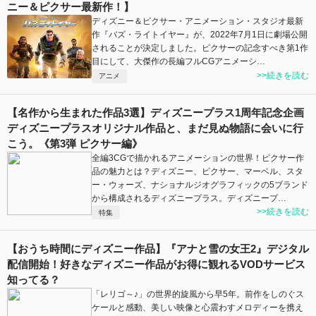
ニー＆ピクサー最新作！】
ディズニー＆ピクサー・アニメーション・スタジオ最新
作『バズ・ライトイヤー』が、2022年7月1日に劇場公開
されることが決定しました。ピクサーの記念すべき第1作
目にして、大傑作の長編フルCGアニメーシ…
>>続きを読む
アニメ
【名作から生まれた作品3選】ディズニープラス1周年記念企画
ディズニープラスオリジナル作品と、まだ見ぬ物語に会いに行
こう。《第3弾 ピクサー編》
全編3CGで描かれるアニメーションの世界！ピクサー作
品の魅力とは？ディズニー、ピクサー、マーベル、スタ
ー・ウォーズ、ナショナルジオグラフィックの5ブランド
から構成されるディズニープラス。ディズニープ…
>>続きを読む
特集
【おうち時間にディズニー作品】『アナと雪の女王2』デジタル
配信開始！好きなディズニー作品がお得に観れるVODサービス
知ってる？
「レリゴ～♪」の世界的旋風から早5年。前作をしのぐス
ケールと感動、美しい映像と心震わすメロディーを携え