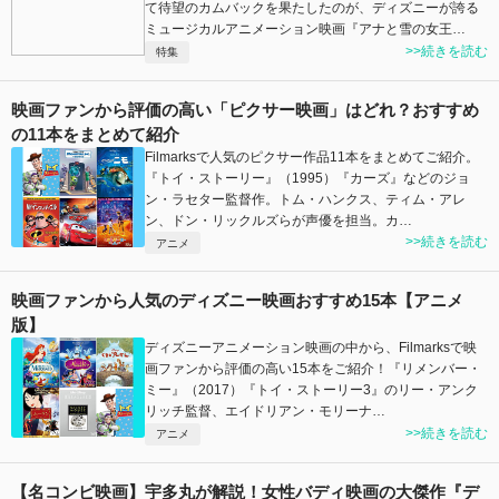
て待望のカムバックを果たしたのが、ディズニーが誇る
ミュージカルアニメーション映画『アナと雪の女王…
>>続きを読む
特集
映画ファンから評価の高い「ピクサー映画」はどれ？おすすめ
の11本をまとめて紹介
Filmarksで人気のピクサー作品11本をまとめてご紹介。
『トイ・ストーリー』（1995）『カーズ』などのジョ
ン・ラセター監督作。トム・ハンクス、ティム・アレ
ン、ドン・リックルズらが声優を担当。カ…
>>続きを読む
アニメ
映画ファンから人気のディズニー映画おすすめ15本【アニメ
版】
ディズニーアニメーション映画の中から、Filmarksで映
画ファンから評価の高い15本をご紹介！『リメンバー・
ミー』（2017）『トイ・ストーリー3』のリー・アンク
リッチ監督、エイドリアン・モリーナ…
>>続きを読む
アニメ
【名コンビ映画】宇多丸が解説！女性バディ映画の大傑作『デ