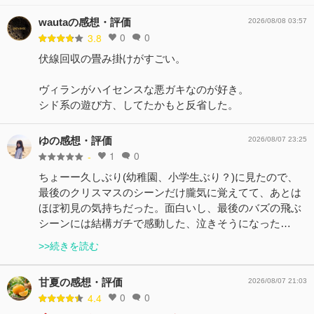
wautaの感想・評価
2026/08/08 03:57
0
0
3.8
伏線回収の畳み掛けがすごい。
ヴィランがハイセンスな悪ガキなのが好き。
シド系の遊び方、してたかもと反省した。
ゆの感想・評価
2026/08/07 23:25
1
0
-
ちょーー久しぶり(幼稚園、小学生ぶり？)に見たので、
最後のクリスマスのシーンだけ朧気に覚えてて、あとは
ほぼ初見の気持ちだった。面白いし、最後のバズの飛ぶ
シーンには結構ガチで感動した、泣きそうになった…
>>続きを読む
甘夏の感想・評価
2026/08/07 21:03
0
0
4.4