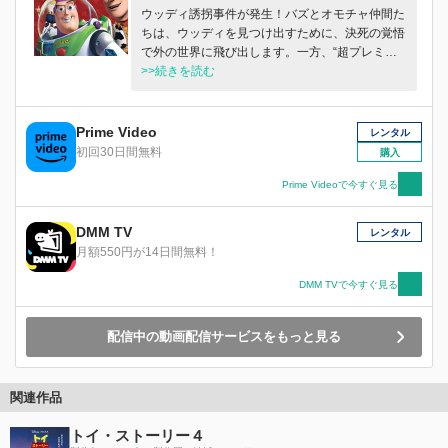
ウッディ誘拐事件が発生！バズとオモチャ仲間た
ちは、ウッディを見つけ出すために、決死の覚悟
で外の世界に飛び出します。一方、“超プレミア
人形”として、カウガール人形のジェシーや馬の
>>続きを読む
ブルズアイと一緒に日本のオモチャ博物館へ送ら
れようとしていたウッディは、ジェシーからある
事実を聞かされて、仲間たちの元に戻りたい気持
Prime Video
レンタル
ちが揺らぎ始めていました。そんな時、さまざま
初回30日間無料
購入
な危険をくぐりぬけ、バズたちがウッディ救出に
現れて・・・。ノンストップで突っ走るクライマ
Prime Videoで今すぐ見る
ックスの連続！
DMM TV
レンタル
月額550円が14日間無料！
DMM TVで今すぐ見る
配信中の動画配信サービスをもっと見る
関連作品
トイ・ストーリー４