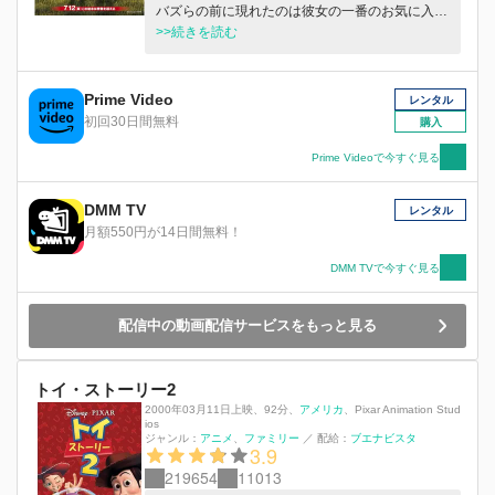
バズらの前に現れたのは彼女の一番のお気に入り
で手作りおもちゃのフォーキー。彼は自分をゴミ
>>続きを読む
だと思い込み逃げ出してしまう...。ボニーのため
にフォーキーを救おうとするウッディを待ち受け
ていたのは、一度も愛されたことのないおもちゃ
Prime Video
レンタル
や、かつての仲間ボーとの運命的な出会い、そし
初回30日間無料
購入
てスリルあふれる遊園地での壮大な冒険だった。
見たことのない新しい世界で、最後にウッディが
Prime Videoで今すぐ見る
選んだ“驚くべき決断”とは...? 世界中が涙した前
作を超える、「トイ・ストーリー」史上最大の感
DMM TV
レンタル
動のアドベンチャー。その結末は、あなたの想像
月額550円が14日間無料！
を超える──。
DMM TVで今すぐ見る
配信中の動画配信サービスをもっと見る
トイ・ストーリー2
2000年03月11日上映
、
92分
、
アメリカ
、
Pixar Animation Stud
ios
ジャンル：
アニメ
ファミリー
／
配給：
ブエナビスタ
3.9
219654
11013