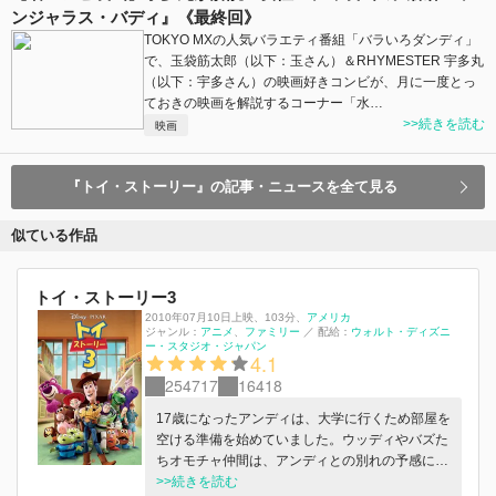
ンジャラス・バディ』《最終回》
TOKYO MXの人気バラエティ番組「バラいろダンディ」
で、玉袋筋太郎（以下：玉さん）＆RHYMESTER 宇多丸
（以下：宇多さん）の映画好きコンビが、月に一度とっ
ておきの映画を解説するコーナー「水…
>>続きを読む
映画
『トイ・ストーリー』の記事・ニュースを全て見る
似ている作品
トイ・ストーリー3
2010年07月10日上映
、
103分
、
アメリカ
ジャンル：
アニメ
ファミリー
／
配給：
ウォルト・ディズニ
ー・スタジオ・ジャパン
4.1
254717
16418
17歳になったアンディは、大学に行くため部屋を
空ける準備を始めていました。ウッディやバズた
ちオモチャ仲間は、アンディとの別れの予感に戸
惑うばかり。そんなある日、ウッディたちは手違
>>続きを読む