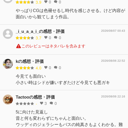
0
0
3.9
やっぱりCGは色褪せるし時代を感じさせる。けど内容が
面白いから観てしまう作品。
_i_u_a_a_i_の感想・評価
2026/08/07 00:43
0
0
3.7
このレビューはネタバレを含みます
kの感想・評価
2026/08/06 22:52
0
0
4.0
今見ても面白い
小さい時はシドが嫌いすぎたけど今見ても悪ガキ
Tactooの感想・評価
2026/08/06 22:16
3
0
-
5に向けた見返し
昔と何も変わらずにちゃんと面白い。
ウッディのジェラシーもバスの純真さもよくわかる。難