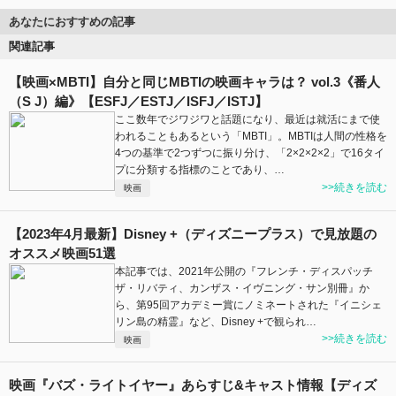
あなたにおすすめの記事
関連記事
【映画×MBTI】自分と同じMBTIの映画キャラは？ vol.3《番人
（S J）編》【ESFJ／ESTJ／ISFJ／ISTJ】
ここ数年でジワジワと話題になり、最近は就活にまで使
われることもあるという「MBTI」。MBTIは人間の性格を
4つの基準で2つずつに振り分け、「2×2×2×2」で16タイ
プに分類する指標のことであり、…
>>続きを読む
映画
【2023年4月最新】Disney +（ディズニープラス）で見放題の
オススメ映画51選
本記事では、2021年公開の『フレンチ・ディスパッチ
ザ・リバティ、カンザス・イヴニング・サン別冊』か
ら、第95回アカデミー賞にノミネートされた『イニシェ
リン島の精霊』など、Disney +で観られ…
>>続きを読む
映画
映画『バズ・ライトイヤー』あらすじ&キャスト情報【ディズ