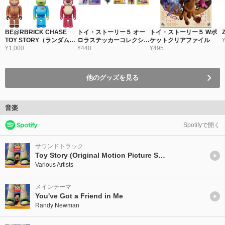
BE@RBRICK CHASE
トイ・ストーリー５ オー
トイ・ストーリー５ Wポ
Z
TOY STORY（ランダム全
ロラステッカーコレクショ
ケットクリアファイル
6種）
¥1,000
ン（ランダム全12種）
¥440
¥495
他のグッズを見る
音楽
Spotifyで開く
サウンドトラック
Toy Story (Original Motion Picture Soundtrack/Japan Release Version)
Various Artists
メインテーマ
You've Got a Friend in Me
Randy Newman