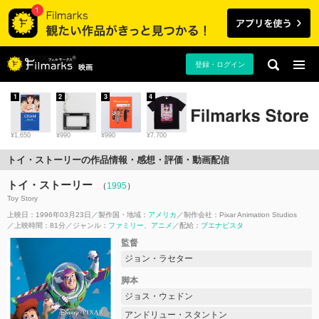
登録・ログイン
映画
1
2
3
4
¥1,650
¥990
¥990
¥7,700
トイ・ストーリーの作品情報・感想・評価・動画配信
トイ・ストーリー
（
1995
）
Toy Story
上映日：1996年03月23日
製作国・地域：
アメリカ
制作会社：
Pixar Animation Studios
上映時間：81分
ジャンル：
ファミリー
アニメ
配給：
ブエナビスタ
監督
ジョン・ラセター
脚本
ジョス・ウェドン
アンドリュー・スタントン