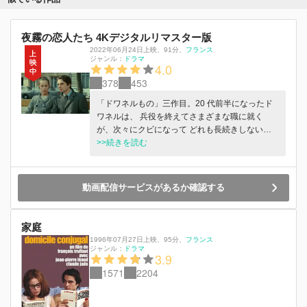
夜霧の恋⼈たち 4Kデジタルリマスター版
2022年06月24日上映
、
91分
、
フランス
ジャンル：
ドラマ
4.0
378
453
「ドワネルもの」三作⽬。20 代前半になったド
ワネルは、 兵役を終えてさまざまな職に就く
が、次々にクビになって どれも⻑続きしない。
他⽅で彼は恋⼈クリスチーヌとの 愛を育んでい
>>続きを読む
るのだが、雇⽤主の魅⼒的な細君にフラフラとよ
ろめいてしまったり、危なっかしい。前⼆作以上
に 楽天性と喜劇⾊が強まり、演出にも余裕と円
動画配信サービスがあるか確認する
熟味が感じられる⼀篇。
家庭
1996年07月27日上映
、
95分
、
フランス
ジャンル：
ドラマ
3.9
1571
2204