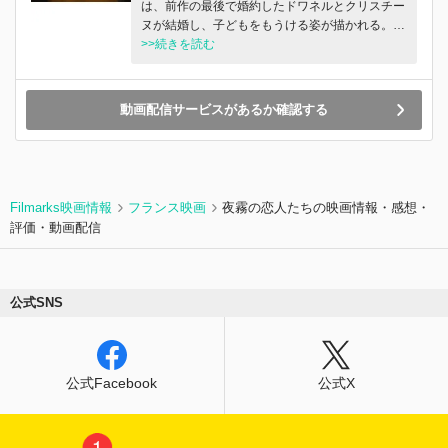
は、前作の最後で婚約したドワネルとクリスチー
ヌが結婚し、⼦どもをもうける姿が描かれる。し
かしドワネルは家庭⽣活に落ち着くどころか、⽇
>>続きを読む
本⼈⼥性と不倫するなど相変わらずフラフラとし
て頼りない。作中に散りばめられたゴダール、ア
ラン・レネ、ジャック・タチ、ジョン・フォー
動画配信サービスがあるか確認する
ド、ジャン・ユスターシュ、ジャンヌ・モローら
へのオマージュや⽬配せを探してみるのも⼀興。
Filmarks映画情報
フランス映画
夜霧の恋人たちの映画情報・感想・
評価・動画配信
公式SNS
公式Facebook
公式X