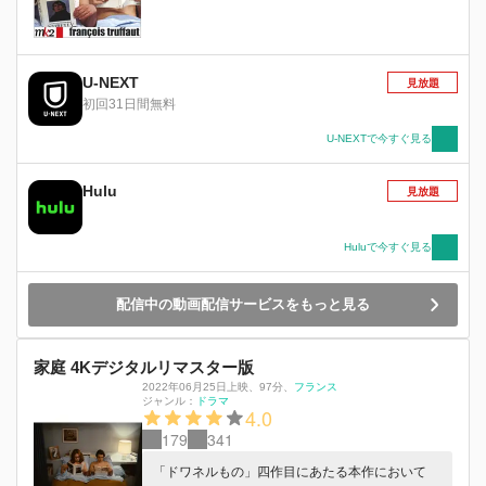
U-NEXT
見放題
初回31日間無料
U-NEXTで今すぐ見る
Hulu
見放題
Huluで今すぐ見る
配信中の動画配信サービスをもっと見る
家庭 4Kデジタルリマスター版
2022年06月25日上映
、
97分
、
フランス
ジャンル：
ドラマ
4.0
179
341
「ドワネルもの」四作⽬にあたる本作において