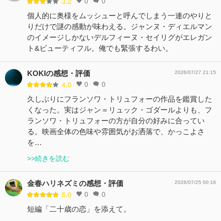
0
0
3.2
個人的に奥様をムッシューと呼んでしまう一連のやりと
りだけで謎の感動が味わえる。ジャンヌ・ディエルマン
のイメージしかないデルフィーヌ・セイリグがエレガン
ト&ビューティフル。俺でも緊張するわい。
KOKIの感想・評価
2026/07/27 21:15
0
0
4.0
久しぶりにフランソワ・トリュフォーの作品を鑑賞した
くなった。実はジャン＝リュック・ゴダールよりも、フ
ランソワ・トリュフォーの方が自分の好みに合ってい
る。映画全体の色味や雰囲気がお洒落で、かっこよさ
を…
>>続きを読む
金春ハリネズミの感想・評価
2026/07/25 00:16
0
0
5.0
短編「二十歳の恋」を添えて。