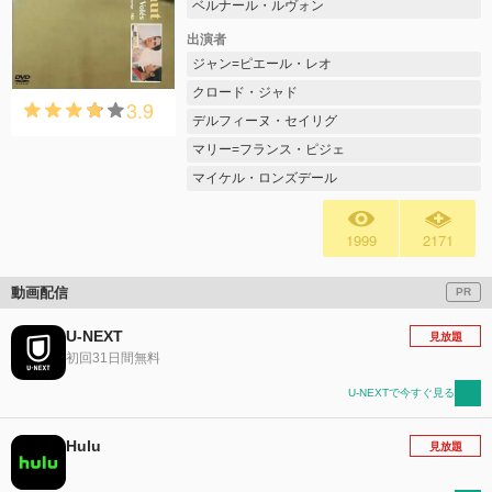
ベルナール・ルヴォン
出演者
ジャン=ピエール・レオ
クロード・ジャド
3.9
デルフィーヌ・セイリグ
マリー=フランス・ピジェ
マイケル・ロンズデール
1999
2171
動画配信
PR
U-NEXT
見放題
初回31日間無料
U-NEXTで今すぐ見る
Hulu
見放題