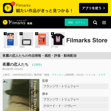
登録・ログイン
映画
1
2
3
4
¥1,650
¥990
¥990
¥7,700
夜霧の恋人たちの作品情報・感想・評価・動画配信
夜霧の恋人たち
（
1968
）
BAISERS VOLES
上映日：1969年08月23日
製作国・地域：
フランス
上映時間：101分
ジャンル：
ドラマ
監督
フランソワ・トリュフォー
脚本
フランソワ・トリュフォー
クロード・ド・ジヴレー