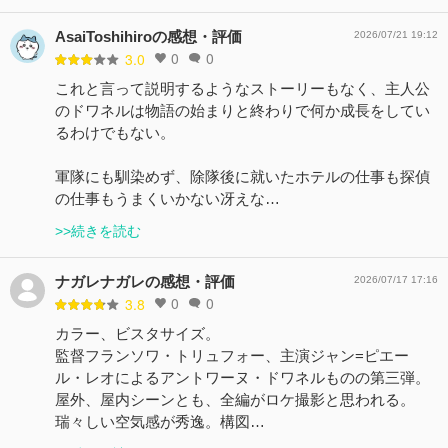
AsaiToshihiroの感想・評価
2026/07/21 19:12
0
0
3.0
これと言って説明するようなストーリーもなく、主人公
のドワネルは物語の始まりと終わりで何か成長をしてい
るわけでもない。
軍隊にも馴染めず、除隊後に就いたホテルの仕事も探偵
の仕事もうまくいかない冴えな…
>>続きを読む
ナガレナガレの感想・評価
2026/07/17 17:16
0
0
3.8
カラー、ビスタサイズ。
監督フランソワ・トリュフォー、主演ジャン=ピエー
ル・レオによるアントワーヌ・ドワネルものの第三弾。
屋外、屋内シーンとも、全編がロケ撮影と思われる。
瑞々しい空気感が秀逸。構図…