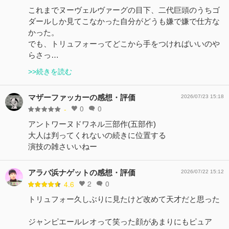
これまでヌーヴェルヴァーグの目下、二代巨頭のうちゴ
ダールしか見てこなかった自分がどうも嫌で嫌で仕方な
かった。
でも、トリュフォーってどこから手をつければいいのや
らさっ…
>>続きを読む
マザーファッカーの感想・評価
2026/07/23 15:18
0
0
-
アントワーヌドワネル三部作(五部作)
大人は判ってくれないの続きに位置する
演技の雑さいいねー
アラバ浜ナゲットの感想・評価
2026/07/22 15:12
2
0
4.6
トリュフォー久しぶりに見たけど改めて天才だと思った
ジャンピエールレオって笑った顔があまりにもピュア