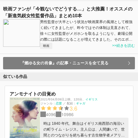
映画ファンが「今観ないでどうする…」と大推薦！オススメの
「新進気鋭女性監督作品」まとめ10本
男性監督が大半という状況が映画業界の風潮として根強
く続いてきましたが、昨今ではその体制は見直されて、
徐々に女性監督がメガホンを取るようになり、劇場公開
の際には話題になることが増えてきました。そのエポ…
>>続きを読む
映画
『燃ゆる女の肖像』の記事・ニュースを全て見る
似ている作品
アンモナイトの目覚め
2021年04月09日上映
、
120分
、
イギリス
ジャンル：
恋愛
／
配給：
ギャガ
3.6
4096
10986
時は 1840 年代、舞台はイギリス南西部の海沿い
の町ライム・レジス。主人公は、人間嫌いで、世
間とのつながりを絶ち暮らす古生物学者メアリ