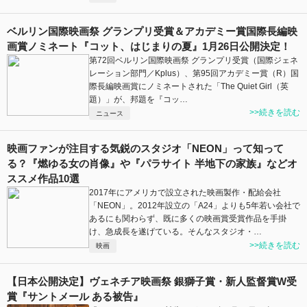
ベルリン国際映画祭 グランプリ受賞＆アカデミー賞国際長編映
画賞ノミネート『コット、はじまりの夏』1月26日公開決定！
第72回ベルリン国際映画祭 グランプリ受賞（国際ジェネ
レーション部門／Kplus）、第95回アカデミー賞（R）国
際長編映画賞にノミネートされた「The Quiet Girl（英
題）」が、邦題を『コッ…
>>続きを読む
ニュース
映画ファンが注目する気鋭のスタジオ「NEON」って知って
る？『燃ゆる女の肖像』や『パラサイト 半地下の家族』などオ
ススメ作品10選
2017年にアメリカで設立された映画製作・配給会社
「NEON」。2012年設立の「A24」よりも5年若い会社で
あるにも関わらず、既に多くの映画賞受賞作品を手掛
け、急成長を遂げている。そんなスタジオ・…
>>続きを読む
映画
【日本公開決定】ヴェネチア映画祭 銀獅⼦賞・新⼈監督賞W受
賞『サントメール ある被告』