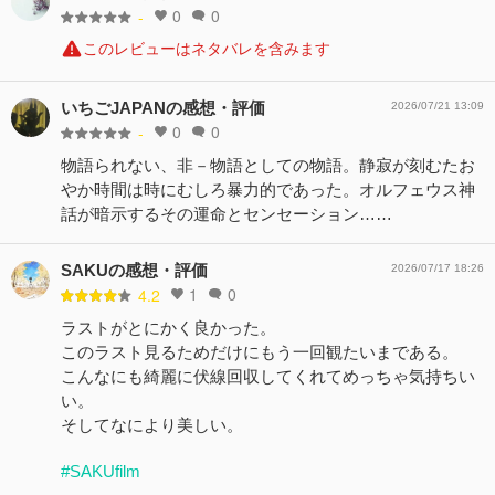
0
0
-
このレビューはネタバレを含みます
いちごJAPANの感想・評価
2026/07/21 13:09
0
0
-
物語られない、非－物語としての物語。静寂が刻むたお
やか時間は時にむしろ暴力的であった。オルフェウス神
話が暗示するその運命とセンセーション……
SAKUの感想・評価
2026/07/17 18:26
1
0
4.2
ラストがとにかく良かった。
このラスト見るためだけにもう一回観たいまである。
こんなにも綺麗に伏線回収してくれてめっちゃ気持ちい
い。
そしてなにより美しい。
#SAKUfilm