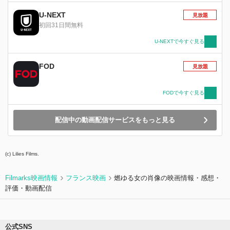
ったが、まるで不思議な磁石があるように、ふた
りは引きつけあったり反発したり、いつしか近づ
U-NEXT
見放題
いていく。やがて激しく恋に落ちるふたり。しか
初回31日間無料
し夏の終わりとともにオリヴァーが去る日が近づ
く・・・。
U-NEXTで今すぐ見る
FOD
見放題
FODで今すぐ見る
配信中の動画配信サービスをもっと見る
(c) Lilies Films.
Filmarks映画情報
フランス映画
燃ゆる女の肖像の映画情報・感想・
評価・動画配信
公式SNS