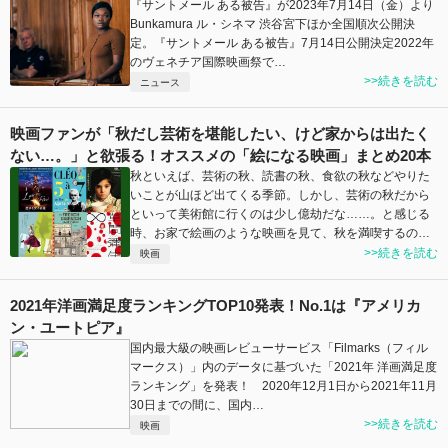
『サントメール ある被告』が2023年7月14日（金）より
Bunkamura ル・シネマ 渋谷宮下ほか全国順次公開決
定。『サントメール ある被告』7月14日公開決定2022年
のヴェネチア国際映画祭で…
>>続きを読む
ニュース
映画ファンが「秋だし芸術を堪能したい、けど家からは出たく
ない…。」と欲張る！オススメの「絵になる映画」まとめ20本
秋といえば、芸術の秋、読書の秋、食欲の秋などやりた
いことが山ほど出てくる季節。しかし、芸術の秋だから
といって美術館に行くのは少し億劫だな……。と感じる
時、お家で絵画のような映画を見て、秋を満喫するの…
>>続きを読む
映画
2021年洋画満足度ランキングTOP10発表！No.1は『アメリカ
ン・ユートピア』
国内最大級の映画レビューサービス「Filmarks（フィル
マークス）」内のデータに基づいた「2021年 洋画満足度
ランキング」を発表！ 2020年12月1日から2021年11月
30日までの間に、国内…
>>続きを読む
映画