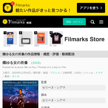
登録・ログイン
映画
1
2
3
4
¥1,650
¥990
¥990
¥7,700
燃ゆる女の肖像の作品情報・感想・評価・動画配信
燃ゆる女の肖像
（
2019
）
Portrait de la jeune fille en feu／Portrait of a Lady on Fire
上映日：2020年12月04日
製作国・地域：
フランス
上映時間：120分
ジャンル：
ドラマ
配給：
ギャガ
監督
セリーヌ・シアマ
脚本
セリーヌ・シアマ
出演者