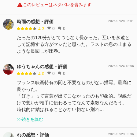
このレビューはネタバレを含みます
時雨の感想・評価
2026/07/28 06:01
0
0
4.3
たったの120分がとてつもなく長かった。互いを永遠と
して記憶する方がマシだと思った。ラストの息の止まる
ような長回しが圧巻。
ゆうちゃんの感想・評価
2026/07/24 18:56
0
0
4.0
フランス映画特有の間と不要なものがない描写。最高に
良かった。
「好き」って言葉が出てこなかったのも印象的。視線だ
けで想いが相手に伝わるってなんて素敵なんだろう。
時代的に結ばれることがない切ない別れ…
>>続きを読む
れの感想・評価
2026/07/23 03:36