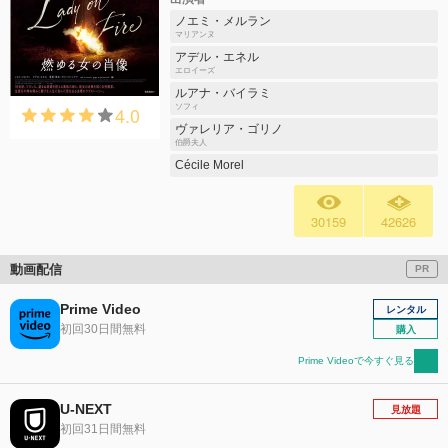
ノエミ・メルラン
マリアンヌ
アデル・エネル
エロイーズ
ルアナ・バイラミ
4.0
ソフィ
ヴァレリア・ゴリノ
伯爵夫人
Cécile Morel
30159
42626
動画配信
PR
Prime Video
レンタル
初回30日間無料
購入
Prime Videoで今すぐ見る
U-NEXT
見放題
初回31日間無料