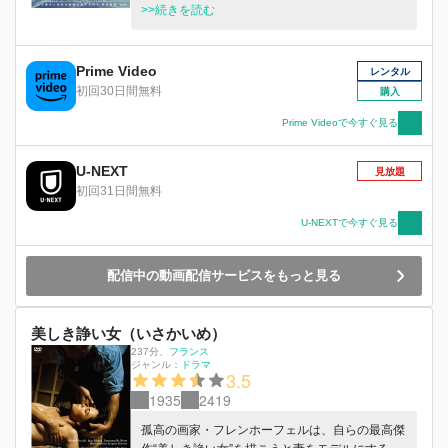
ー・アニング（ケイト・ウィンスレット）。かつ
>>続きを読む
て彼女の発掘した化石は大発見として一世を風靡
し、大英博物館に展示されるに至ったが、女性で
あるメアリーの名はすぐに世の中から忘れ去ら
Prime Video
レンタル
れ、今は土産物用のアンモナイトを発掘しては
初回30日間無料
購入
細々と生計をたてている。そんな彼女は、ひょん
なことから裕福な化石収集家の妻シャーロット
Prime Videoで今すぐ見る
（シアーシャ・ローナン）を数週間預かることと
なる。美しく可憐、何もかもが正反対のシャーロ
U-NEXT
見放題
ットに苛立ち、冷たく突き放すメアリー。だが、
初回31日間無料
次第にメアリーは自分とはあまりにかけ離れたシ
ャーロットに惹かれていき――。
U-NEXTで今すぐ見る
配信中の動画配信サービスをもっと見る
美しき諍い女（いさかいめ）
237分
、
フランス
ジャンル：
ドラマ
3.5
1935
2419
孤高の画家・フレンホーフェルは、自らの最高傑