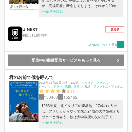
作“美しき諍い女”を描こうと妻をモデルにする
が、完成直前に断念してしまう。それから10年
後、彼の前に若いモデル・マリアンヌが現れる。
>>続きを読む
それをきっかけに彼は再び“美しき諍い女”の仕上
げに取りかかるが…。
U-NEXT
見放題
初回31日間無料
U-NEXTで今すぐ見る
配信中の動画配信サービスをもっと見る
君の名前で僕を呼んで
2018年04月27日上映
、
132分
、
イタリア
フランス
ジャンル：
ドラマ
恋愛
青春
／
配給：
ファントム・フィルム
4.0
153403
152462
1983年夏、北イタリアの避暑地。17歳のエリオ
は、アメリカからやって来た24歳の大学院生オリ
ヴァーと出会う。彼は大学教授の父の助手で、夏
の間をエリオたち家族と暮らす。はじめは自信に
>>続きを読む
満ちたオリヴァーの態度に反発を感じるエリオだ