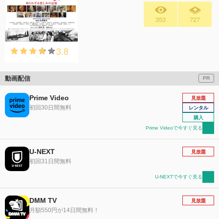
353
727
3.8
動画配信
PR
Prime Video
見放題
初回30日間無料
レンタル
購入
Prime Videoで今すぐ見る
U-NEXT
見放題
初回31日間無料
U-NEXTで今すぐ見る
DMM TV
見放題
月額550円が14日間無料！