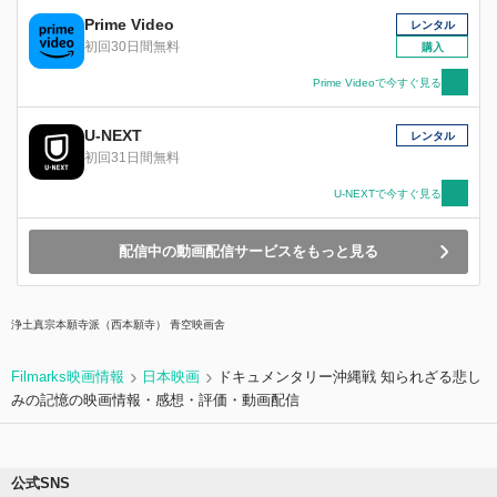
「対馬丸」の甲板員として乗船しており、沈没の
Prime Video
レンタル
衝撃でバラバラになった筏を、暗闇の海上を泳い
初回30日間無料
購入
で一つ一つ探し、それらを繋げ7人を救助しまし
た。数日間の漂流の末、奇跡的に生還しました
Prime Videoで今すぐ見る
が、その後も、事件に関する厳しい情報統制の中
で苦しみ続けました。中島髙男を祖父に持つ俳
U-NEXT
レンタル
優・寿大聡は、祖父の死をきっかけにその足跡を
初回31日間無料
辿り、事件の真相に迫る旅に出ます。戦争の理不
尽さ、そして人々の記憶に埋もれた真実を追求す
U-NEXTで今すぐ見る
る中で、寿大の旅は戦地ウクライナにまで及びま
す。その旅の果てで私たちが見るものとは。
配信中の動画配信サービスをもっと見る
浄土真宗本願寺派（西本願寺） 青空映画舎
Filmarks映画情報
日本映画
ドキュメンタリー沖縄戦 知られざる悲し
みの記憶の映画情報・感想・評価・動画配信
公式SNS