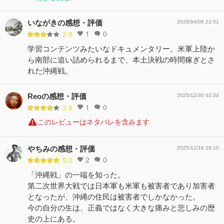
いながきの感想・評価
2026/04/08 22:51
1
0
2.9
学習コンテンツみたいなドキュメンタリー。米軍上陸か
ら南部に追い詰められるまで、本土決戦の時間稼ぎとさ
れた沖縄戦。
Reoの感想・評価
2025/12/30 03:34
1
0
3.8
このレビューはネタバレを含みます
やちみの感想・評価
2025/12/16 18:10
2
0
5.0
「沖縄戦」の一端を知った。
第二次世界大戦では日本軍も米軍も被害者であり加害者
となったが、沖縄の住民は被害者でしかなかった。
今の自分の生は、正義ではなく大きな痛みと悲しみの歴
史の上にある。