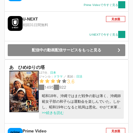
Prime Videoで今すぐ見る
U-NEXT
見放題
初回31日間無料
U-NEXTで今すぐ見る
配信中の動画配信サービスをもっと見る
あゝひめゆりの塔
127分
、
日本
ジャンル：
ドラマ
／
配給：
日活
3.6
1495
922
昭和18年。沖縄ではまだ戦争の影は薄く、沖縄師
範女子部の和子らは運動会を楽しんでいた。しか
し、昭和19年になると戦局は悪化。やがて米軍グ
ラマン機による空襲が那覇を連日襲い、和子ら女
>>続きを読む
子学生は臨時看護婦として陸軍に従軍することに
なる。
Prime Video
見放題