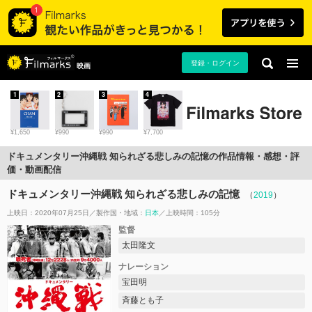
登録・ログイン
映画
1
2
3
4
¥1,650
¥990
¥990
¥7,700
ドキュメンタリー沖縄戦 知られざる悲しみの記憶の作品情報・感想・評
価・動画配信
ドキュメンタリー沖縄戦 知られざる悲しみの記憶
（
2019
）
上映日：2020年07月25日
製作国・地域：
日本
上映時間：105分
監督
太田隆文
ナレーション
宝田明
斉藤とも子