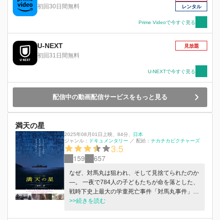
初回30日間無料
レンタル
Prime Videoで今すぐ見る
U-NEXT
見放題
初回31日間無料
U-NEXTで今すぐ見る
配信中の動画配信サービスをもっと見る
満天の星
2025年08月01日上映
、
84分
、
日本
ジャンル：
ドキュメンタリー
／
配給：
ナカチカピクチャーズ
3.5
159
657
なぜ、対馬丸は狙われ、そして見捨てられたのか
―。 一夜で784人の子どもたちが命を落とした、
戦時下史上最大の学童死亡事件「対馬丸事件」。
当時、この悲劇は箝口令により徹底的に秘匿とさ
>>続きを読む
れ、その詳細は長らく闇に包まれていました。
対馬丸事件の生存者である中島髙男は、事件当時