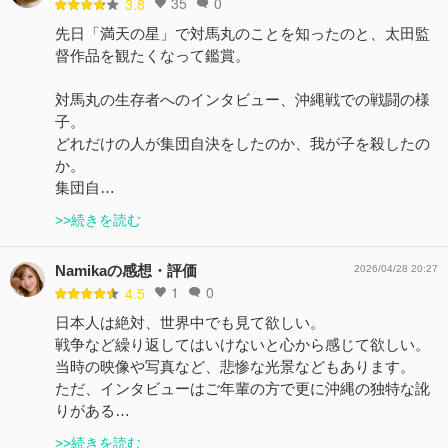
35
0
3.8
先日「満天の星」で対馬丸のことを知ったのと、太田監
督作品を観たくなって鑑賞。
対馬丸の生存者へのインタビュー、沖縄戦での戦闘の様
子。
どれだけの人が集団自決をしたのか、我が子を殺したの
か。
集団自…
>>続きを読む
Namikaの感想・評価
2026/04/28 20:27
1
0
4.5
日本人は絶対、世界中でも見て欲しい。
戦争など繰り返してはいけないと心から感じて欲しい。
当時の映像や写真など、悲惨な光景などもあります。
ただ、インタビューはご年輩の方で更に沖縄の独特な訛
りがある…
>>続きを読む