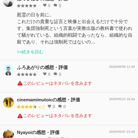
0
0
-
慰霊の日を前に。
これだけの貴重な証言と映像と出会えるだけで十分で
す。集団強制死という言葉が実教出版の教科書で使われ
て騒がれている。組織的戦闘であったなら、組織的な自
殺であり、それは強制死ではないの…
>>続きを読む
ふろあがりの感想・評価
2026/06/08 12:39
0
0
-
このレビューはネタバレを含みます
cinemamimutoicの感想・評価
2026/05/12 16:33
0
0
4.5
このレビューはネタバレを含みます
Nyayoiの感想・評価
2026/05/07 23:18