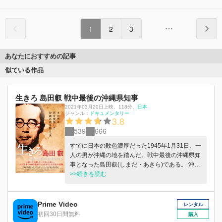
1
2
3
あなたにおすすめの記事
似ている作品
生きろ 島田叡 戦中最後の沖縄県知事
2021年03月20日上映
、
118分
、
日本
ジャンル：
ドキュメンタリー
3.8
539
666
すでに日本の敗色濃厚だった1945年1月31日、一
人の男が沖縄の地を踏んだ。戦中最後の沖縄県知
事となった島田叡(しまだ・あきら)である。 沖縄
戦を生き延びた住民とその遺族への取材を通じ、
>>続きを読む
これまで多くを語られることのなかった島田叡と
いう人物の生涯と、語り継ぐべき沖縄戦の全貌に
迫った長編ドキュメンタリー。
Prime Video
レンタル
初回30日間無料
購入