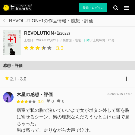
登録・ログイン
REVOLUTION+1の作品情報・感想・評価
REVOLUTION+1
(2022)
上映日：2022年12月24日
製作国・地域：
日本
上映時間：75分
3.3
感想・評価
2.1 - 3.0
木星の感想・評価
2026/07/15 15:07
0
0
3.0
病室で私の胸で泣いていいよで女がボタン外して頭を胸
に寄せるシーン、男の理想なんだろうなと白けた目で見
ちゃった。
男は黙って、走りながら大声で泣け。