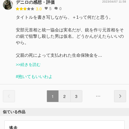
デニロの感想・評価
2023/04/07 11:58
5
0
3.0
タイトルを書き写しながら、＋1って何だと思う。
安部元首相と統一協会は実名だが、銃を作り元首相をそ
の銃で狙撃し殺した男は仮名。どうかんがえたらいいの
やら。
父親の死によって支払われた生命保険金を…
>>続きを読む
#抱いてもいいわよ
1
2
3
似ている作品
逃走