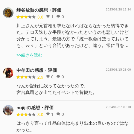
蜂谷放熱の感想・評価
2025/08/28 12:34
1
0
3.0
川上さんが元首相を撃たなければならなかった納得でき
た。テロ天誅しか手段がなかったというのも悲しいけど
分かってしまう。最後の方で「統一教会はほっておいて
も、云々」という台詞があったけど、違う。常に目を…
>>続きを読む
中牟田の感想・評価
2025/03/15 23:00
0
0
2.9
なんか記録に残ってなかったので。
宮台真司とか出てたイベントで昔観た。
nojijiの感想・評価
2024/09/27 00:10
1
0
3.0
はっきり言って作品自体はあまり出来の良いものではな
かった。