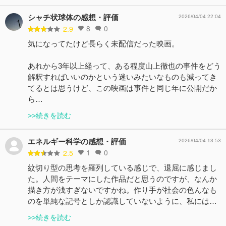
シャチ状球体の感想・評価
2026/04/04 22:04
8
0
2.9
気になってたけど長らく未配信だった映画。
あれから3年以上経って、ある程度山上徹也の事件をどう
解釈すればいいのかという迷いみたいなものも減ってき
てるとは思うけど、この映画は事件と同じ年に公開だか
ら…
>>続きを読む
エネルギー科学の感想・評価
2026/04/04 13:53
1
0
2.5
紋切り型の思考を羅列している感じで、退屈に感じまし
た。人間をテーマにした作品だと思うのですが、なんか
描き方が浅すぎないですかね。作り手が社会の色んなも
のを単純な記号としか認識していないように、私には…
>>続きを読む