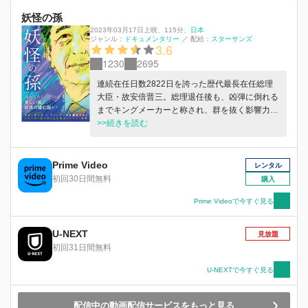
としての活動、仲間と逃亡を続けていた当時の記
妖怪の孫
憶。彼が生涯を賭けて追い求めたものは何だった
のか。半世紀にわたる逃亡生活の果てに、彼は何
2023年03月17日上映
、
115分
、
日本
ジャンル：
ドキュメンタリー
／
配給：
スターサンズ
を得ようとしたのか。死の間際に「私は桐島聡で
3.6
す」と名乗り出て何を表現しようとしたのか。足
1230
2695
立正生監督が自らの半生と重ね合わせながら、桐
島の苦悩と決意を描き出す。
連続在任日数2822日を誇った歴代最長在任総理
大臣・故安倍晋三。総理退任後も、凶弾に倒れる
までキングメーカーと称され、群を抜く影響力を
維持していた。タカ派的な外交政策と所謂“アベ
>>続きを読む
ノミクス”に代表される経済政策を行い、高い人
気を誇った半面、物議を醸す言動やスキャンダル
の絶えない人物だった。昨今の日本は分断と格差
Prime Video
レンタル
が広がり、選挙に勝てば問題も疑惑も忘れ去られ
初回30日間無料
購入
るという悪習が政治に根付いてしまった。果たし
て“美しき国、日本”をスローガンに掲げていた安
Prime Videoで今すぐ見る
倍元総理とはいったい何者であったのか。この国
に遺したものは何だったのか。
U-NEXT
見放題
初回31日間無料
U-NEXTで今すぐ見る
配信中の動画配信サービスをもっと見る