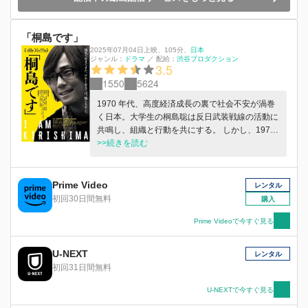
「桐島です」
2025年07月04日上映
、
105分
、
日本
ジャンル：
ドラマ
／
配給：
渋⾕プロダクション
3.5
1550
5624
1970 年代、⾼度経済成⻑の裏で社会不安が渦巻
く⽇本。⼤学⽣の桐島聡は反⽇武装戦線の活動に
共鳴し、組織と⾏動を共にする。 しかし、1974
年、三菱重⼯爆破事件で多数の犠牲者を出したこ
>>続きを読む
とで、深い葛藤に苛まれる。組織は警察当局の捜
査によって、壊滅状態に。指名⼿配された桐島は
偽名を使い逃亡、やがて⼯務店での住み込みの職
Prime Video
レンタル
を得る。 ようやく⼿にした静かな⽣活の中で、
初回30日間無料
購入
ライブハウスで知り合った歌⼿キーナの歌「時代
遅れ」に⼼を動かされ、相思相愛となるが…。
Prime Videoで今すぐ見る
U-NEXT
レンタル
初回31日間無料
U-NEXTで今すぐ見る