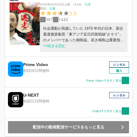
2025年03月15日上映
、
114分
、
日本
配給：
太秦
3.5
367
1442
社会運動が高揚していた 1970 年代の日本、新左
翼過激派集団「東アジア反日武装戦線“さそり”」
のメンバーであった桐島聡。若き桐島は重要指名
手配犯とされ、いつ逮捕されるかわからない緊張
>>続きを読む
感の中、逃亡を続けていた。生活を繋ぐため日雇
い仕事を転々とし、数十年前からは「内田洋」と
いう偽名を使い、神奈川県藤沢市内の工務店で住
Prime Video
レンタル
み込みの仕事に就くようになる。1960〜1970 年
初回30日間無料
購入
代のブルースやロックを好み、月に一度、音楽好
きが集まる藤沢市内のライブバーに足を運んでい
Prime Videoで今すぐ見る
た。趣味を楽しむ一面があったものの、かつての
仲間たちの存在が常に脳裏に影を落としていた。
U-NEXT
レンタル
メンバーの獄中闘争、超法規措置により国外に出
初回31日間無料
る仲間たち、自ら命を絶った者――。桐島はそう
した仲間たちの姿を思い浮かべながら、日本社会
U-NEXTで今すぐ見る
の欺瞞や凋落を孤独に見つめ続けていた。2024
年、70 歳となった桐島は末期がんと診断され、
配信中の動画配信サービスをもっと見る
病院のベッドで生死の狭間を彷徨う。薄れる意識
の中で浮かんでくるのは、東アジア反日武装戦線