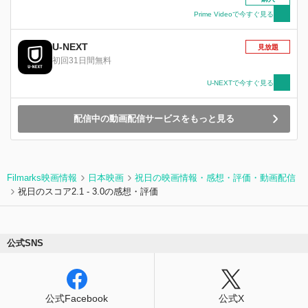
へ行くことになる。 神社で亡きクラスメイトが
Prime Videoで今すぐ見る
書いた絵馬を発見した2人は、そこに書かれた彼
の願いを胸に込めて神田川の源流である井の頭恩
U-NEXT
賜公園へ向かうことに。
見放題
初回31日間無料
U-NEXTで今すぐ見る
配信中の動画配信サービスをもっと見る
Filmarks映画情報
日本映画
祝日の映画情報・感想・評価・動画配信
祝日のスコア2.1 - 3.0の感想・評価
公式SNS
公式Facebook
公式X