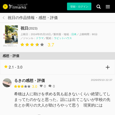
登録・ログイン
祝日の作品情報・感想・評価
祝日
(2023)
上映日：2024年05月10日
製作国・地域：
日本
上映時間：90分
ジャンル：
ドラマ
配給：
ラビットハウス
3.7
感想・評価
2.1 - 3.0
るきの感想・評価
2026/05/10 22:37
0
0
3.0
希穂は人に助けを求める気も起きないくらい絶望してし
まってたのかなと思った。話には出てこないが学校の先
生とか周りの大人が助けろやって思う 現実的には