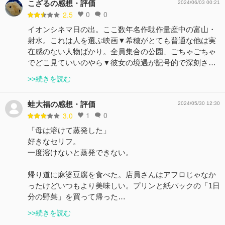
こざるの感想・評価
2024/06/03 00:21
0
0
2.5
イオンシネマ日の出。ここ数年名作駄作量産中の富山・
射水。これは人を選ぶ映画▼希穂がとても普通な他は実
在感のない人物ばかり。全員集合の公園、ごちゃごちゃ
でどこ見ていいのやら▼彼女の境遇が記号的で深刻さ…
>>続きを読む
蛙大福の感想・評価
2024/05/30 12:30
1
0
3.0
「母は溶けて蒸発した」
好きなセリフ。
一度溶けないと蒸発できない。
帰り道に麻婆豆腐を食べた。店員さんはアフロじゃなか
ったけどいつもより美味しい。プリンと紙パックの「1日
分の野菜」を買って帰った…
>>続きを読む