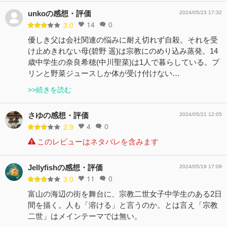
unkoの感想・評価
2024/05/23 17:32
14
0
3.0
優しき父は会社関連の悩みに耐え切れず自殺。それを受
け止めきれない母(碧野 遥)は宗教にのめり込み蒸発。14
歳中学生の奈良希穂(中川聖菜)は1人で暮らしている。プ
リンと野菜ジュースしか体が受け付けない…
>>続きを読む
さゆの感想・評価
2024/05/21 12:05
4
0
2.9
このレビューはネタバレを含みます
Jellyfishの感想・評価
2024/05/19 17:09
11
0
3.0
富山の海辺の街を舞台に、宗教二世女子中学生のある2日
間を描く。人も「溶ける」と言うのか。とは言え「宗教
二世」はメインテーマでは無い。