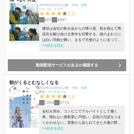
2025年02月21日上映
、
47分
、
日本
ジャンル：
ドラマ
3.9
607
4997
優佳は会社の飲み会からの帰り道、枕を抱えて商
店街を駆け抜ける青年を目撃する。彼のまわりに
は白い羽根が舞い、まるで天使のように去ってい
った。その後、再びその青年に遭遇する。聡太郎
>>続きを読む
と名乗る彼はどうやら病院を抜け出してきたらし
い。行きたいところがある、と無邪気に優佳を連
れ出す。孤独な二人の不思議な逃避行が始まる
動画配信サービスがあるか確認する
──。
朝がくるとむなしくなる
2023年12月01日上映
、
76分
、
日本
配給：
イーチタイム
3.8
1250
5779
会社を辞め、コンビニでアルバイトとして働く
希。慣れない接客業に⼾惑い、店⻑の冗談をうま
くかわせない。実家から送られてきた⼤量の野菜
をよそに、コンビニ弁当とカップ麺で⾷事を済ま
>>続きを読む