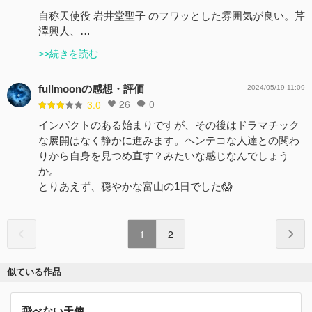
自称天使役 岩井堂聖子 のフワッとした雰囲気が良い。芹
澤興人、…
>>続きを読む
fullmoonの感想・評価
2024/05/19 11:09
26
0
3.0
インパクトのある始まりですが、その後はドラマチック
な展開はなく静かに進みます。ヘンテコな人達との関わ
りから自身を見つめ直す？みたいな感じなんでしょう
か。
とりあえず、穏やかな富山の1日でした😱
1
2
似ている作品
飛べない天使