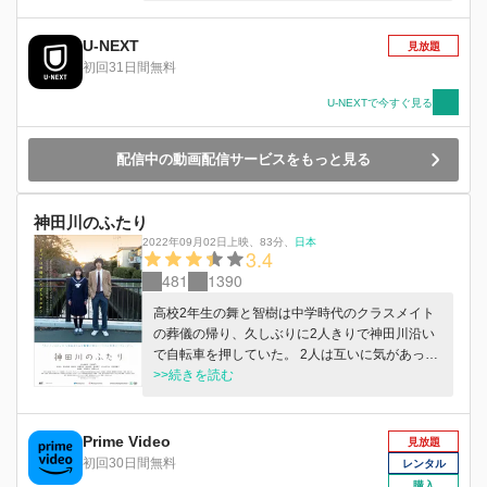
せる。⺟親には退社したことをいまだ伝えられて
いない。何も起こらない毎⽇。むなしい思いで、
今⽇も朝を迎える。そんなある⽇、中学時代のク
U-NEXT
見放題
ラスメイトだった加奈⼦がバイト先にやって来
初回31日間無料
る。思わぬ再会に、最初はぎこちなく振る舞う希
であったが、何度か顔をあわせるうちに加奈⼦と
U-NEXTで今すぐ見る
距離を縮めていく。加奈⼦との偶然の再会で、希
の⽇常が少しずつ動き出していく…。
配信中の動画配信サービスをもっと見る
神田川のふたり
2022年09月02日上映
、
83分
、
日本
3.4
481
1390
高校2年生の舞と智樹は中学時代のクラスメイト
の葬儀の帰り、久しぶりに2人きりで神田川沿い
で自転車を押していた。 2人は互いに気があった
ものの、思いを伝えられず別々の高校へ進学して
>>続きを読む
いたが、どうもその気持ちはまだ続いているよう
だ。 東京都杉並区永福町の幸福橋から高井戸方
面へ神田川沿いを上る2人は、上下オレンジ色の
Prime Video
見放題
スウェットに両手首を縄で縛られ倒れている謎の
初回30日間無料
レンタル
男に遭遇するが、その遭遇がきっかけで八幡神社
購入