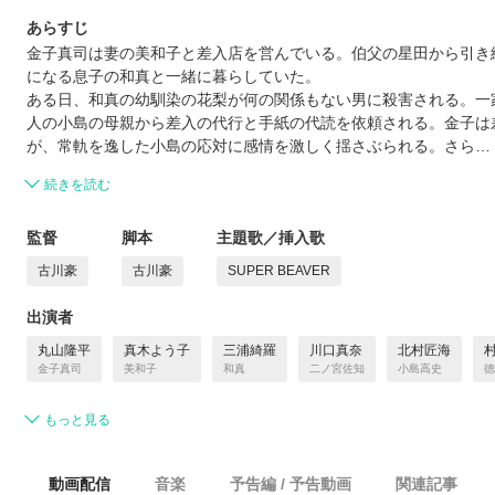
あらすじ
金子真司は妻の美和子と差入店を営んでいる。伯父の星田から引き
になる息子の和真と一緒に暮らしていた。
ある日、和真の幼馴染の花梨が何の関係もない男に殺害される。一
人の小島の母親から差入の代行と手紙の代読を依頼される。金子は
が、常軌を逸した小島の応対に感情を激しく揺さぶられる。さら…
続きを読む
監督
脚本
主題歌／挿入歌
古川豪
古川豪
SUPER BEAVER
出演者
丸山隆平
真木よう子
三浦綺羅
川口真奈
北村匠海
金子真司
美和子
和真
⼆ノ宮佐知
小島高史
徳
もっと見る
動画配信
音楽
予告編 / 予告動画
関連記事