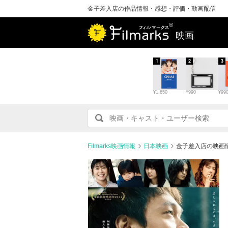
金子差入店の作品情報・感想・評価・動画配信
映画
1
2
3
¥1,650
¥990
¥99
Filmarks映画情報
日本映画
金子差入店の映画