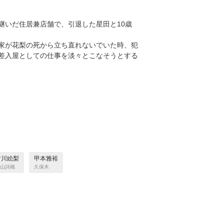
継いだ住居兼店舗で、引退した星田と10歳
家が花梨の死から立ち直れないでいた時、犯
差入屋としての仕事を淡々とこなそうとする
村川絵梨
甲本雅裕
山詩織
久保木