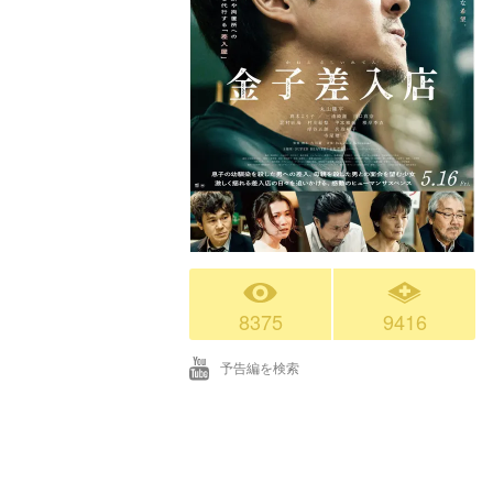
8375
9416
予告編を検索