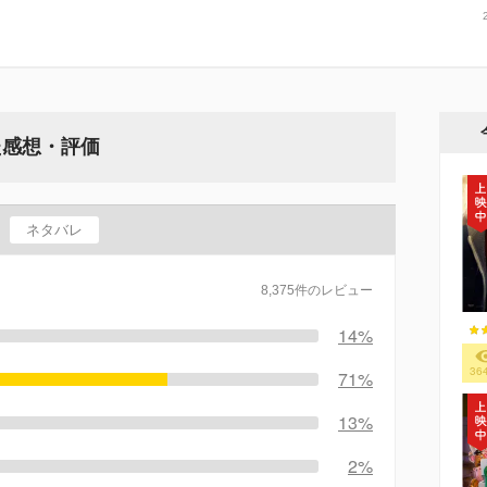
た感想・評価
ネタバレ
8,375件のレビュー
14%
36
71%
13%
2%