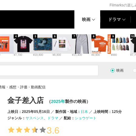
Filmarksの楽
映画
ドラマ
4
5
6
7
8
9
10
0
¥7,700
¥19,800
¥8,800
¥15,400
¥9,900
¥880
¥7,7
映画
情報・感想・評価・動画配信
金子差入店
（
2025年
製作の映画）
上映日：2025年05月16日
製作国・地域：
日本
上映時間：125分
ジャンル：
サスペンス
ドラマ
配給：
ショウゲート
3.6