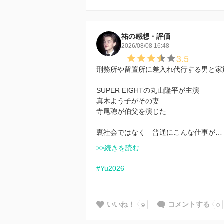
祐の感想・評価
2026/08/08 16:48
3.5
刑務所や留置所に差入れ代行する男と家
SUPER EIGHTの丸山隆平が主演
真木よう子がその妻
寺尾聰が伯父を演じた
裏社会ではなく 普通にこんな仕事が…
>>続きを読む
#Yu2026
9
0
いいね！
コメントする