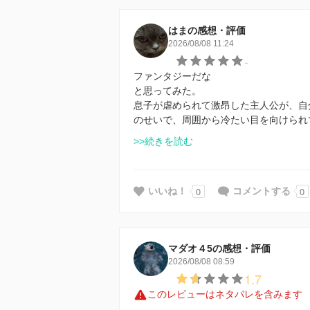
はまの感想・評価
2026/08/08 11:24
-
ファンタジーだな
と思ってみた。
息子が虐められて激昂した主人公が、自
のせいで、周囲から冷たい目を向けられ
>>続きを読む
0
0
いいね！
コメントする
マダオ４5の感想・評価
2026/08/08 08:59
1.7
このレビューはネタバレを含みます