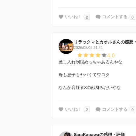
2
0
いいね！
コメントする
リラックマとカオルさんの感想
2026/08/05 21:41
4.0
差し入れ制限めっちゃあるんやな
母も息子もヤバくてワロタ
なんか容疑者Xの献身みたいやな
2
0
いいね！
コメントする
SaraKagawaの感想・評価