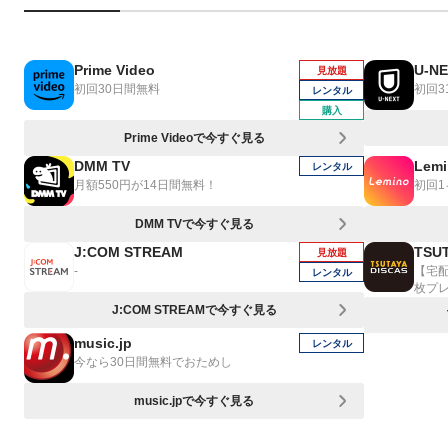
Prime Video
U-N
見放題
初回30日間無料
初回3
レンタル
購入
Prime Videoで今すぐ見る
DMM TV
Lemi
レンタル
月額550円が14日間無料！
初回
DMM TVで今すぐ見る
J:COM STREAM
TSUT
見放題
-
【宅
レンタル
枚プ
J:COM STREAMで今すぐ見る
music.jp
レンタル
今なら30日間無料でおためし
music.jpで今すぐ見る