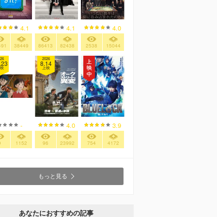
4.1
4.1
4.0
491
38449
86413
82438
2538
15044
26
2026
.23
8.14
映
上映
-
4.0
3.9
9
1152
96
23992
754
4172
もっと見る
あなたにおすすめの記事