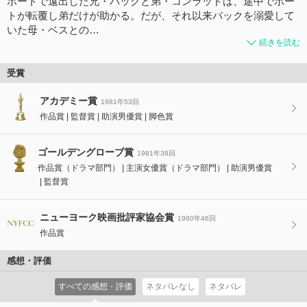
ボートで遠出した兄・バックと弟・コンラッドは、途中でボー
トが転覆し弟だけが助かる。だが、それ以来バックを溺愛して
いた母・ベスとの…
続きを読む
受賞
アカデミー賞
1981年53回
作品賞
監督賞
助演男優賞
脚色賞
ゴールデングローブ賞
1981年38回
作品賞（ドラマ部門）
主演女優賞（ドラマ部門）
助演男優賞
監督賞
ニューヨーク映画批評家協会賞
1980年46回
作品賞
感想・評価
すべての感想・評価
ネタバレなし
ネタバレ