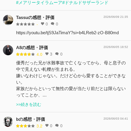
#メアリータイラムーア
#ドナルドサザーランド
Tassuの感想・評価
2026/06/09 21:35
0
0
-
https://youtu.be/tjS9JaTimaY?si=b4LReb2-zO-B80md
A8の感想・評価
2026/06/05 18:52
3
0
4.0
優秀だった兄が水難事故で亡くなってから、母と息子の
中で見えない軋轢が生まれる。
嫌いなわけじゃない。だけど心から愛することができな
い。
家族だからといって無性の愛が当たり前だとは限らない
ってことか、…
>>続きを読む
bの感想・評価
2026/06/03 04:41
0
0
3.2