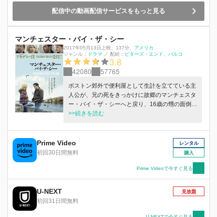
配信中の動画配信サービスをもっと見る
マンチェスター・バイ・ザ・シー
2017年05月13日上映
、
137分
、
アメリカ
ジャンル：
ドラマ
／
配給：
ビターズ・エンド
パルコ
3.8
42080
57765
ボストン郊外で便利屋として生計を立てている主
人公が、兄の死をきっかけに故郷のマンチェスタ
ー・バイ・ザ・シーへと戻り、16歳の甥の面倒を
見ながら過去の悲劇と向き合っていく―。
>>続きを読む
Prime Video
レンタル
初回30日間無料
購入
Prime Videoで今すぐ見る
U-NEXT
見放題
初回31日間無料
U-NEXTで今すぐ見る