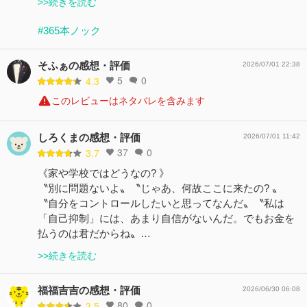
>>続きを読む
#365本ノック
そふぁの感想・評価
2026/07/01 22:38
5
0
4.3
このレビューはネタバレを含みます
しろくまの感想・評価
2026/07/01 11:42
37
0
3.7
《家や学校ではどうなの? 》
〝別に問題ないよ〟〝じゃあ、何故ここに来たの? 〟
〝自分をコントロールしたいと思ってなんだ〟〝私は
「自己抑制」には、あまり自信がないんだ。でもお金を
払うのは君だからね〟…
>>続きを読む
福福吉吉の感想・評価
2026/06/30 06:08
80
0
3.5