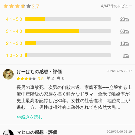
3.7
4,947件のレビュー
4.1 - 5.0
23%
3.1 - 4.0
63%
2.1 - 3.0
13%
1.0 - 2.0
2%
けーはちの感想・評価
2026/07/25 22:17
2
0
3.5
長男の事故死、次男の自殺未遂、家庭不和──崩壊する上
流中産階級の家族を描く静かなドラマ。全米で離婚率が
史上最高を記録した80年。女性の社会進出、地位向上が
進む一方、男性は相対的に疎外されても依然大黒…
>>続きを読む
マヒロの感想・評価
2026/07/06 01:19