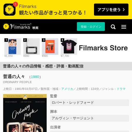
登録・ログイン
映画
1
2
3
4
¥1,650
¥990
¥990
¥7,700
普通の人々の作品情報・感想・評価・動画配信
普通の人々
（
1980
）
ORDINARY PEOPLE
上映日：1981年03月07日
製作国・地域：
アメリカ
上映時間：124分
ジャンル：
ドラマ
監督
ロバート・レッドフォード
脚本
アルヴィン・サージェント
出演者