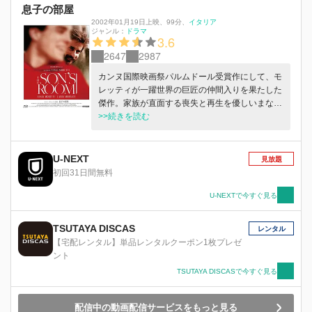
息子の部屋
2002年01月19日上映
、
99分
、
イタリア
ジャンル：
ドラマ
3.6
2647
2987
カンヌ国際映画祭パルムドール受賞作にして、モ
レッティが一躍世界の巨匠の仲間入りを果たした
傑作。家族が直面する喪失と再生を優しいまなざ
しで描く。イタリアの小さな港町で、家族と平穏
>>続きを読む
な日々を送る精神科医のジョヴァンニ。ある日曜
日、彼は息子と過ごす予定だったが、急な往診で
キャンセルになる。しかしその日の午後、息子は
U-NEXT
見放題
出かけたダイビングで溺死してしまう。
初回31日間無料
U-NEXTで今すぐ見る
TSUTAYA DISCAS
レンタル
【宅配レンタル】単品レンタルクーポン1枚プレゼ
ント
TSUTAYA DISCASで今すぐ見る
配信中の動画配信サービスをもっと見る