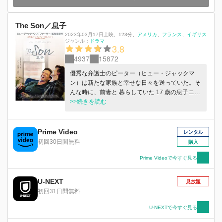
The Son／息子
2023年03月17日上映
、
123分
、
アメリカ
フランス
イギリス
ジャンル：
ドラマ
3.8
4937
15872
優秀な弁護士のピーター（ヒュー・ジャックマ
ン）は新たな家族と幸せな日々を送っていた。そ
んな時に、前妻と 暮らしていた 17 歳の息子ニコ
ラス（ゼン・マクグラス）が、ピーターのもとに
>>続きを読む
引っ越したいと訴える。ニコラスは心 に病を抱
え、絶望の淵にいたのだ。ピーターは息子を受け
入れ生活を始めるが……。
Prime Video
レンタル
初回30日間無料
購入
Prime Videoで今すぐ見る
U-NEXT
見放題
初回31日間無料
U-NEXTで今すぐ見る