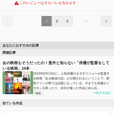
このレビューはネタバレを含みます
1
2
3
あなたにおすすめの記事
関連記事
あの映画もそうだったの！意外と知らない「俳優が監督をして
いる映画」24本
2019年9月13日に、人気俳優のオダギリジョーが監督す
る映画『ある船頭の話』が公開されるということで、映
画ファンの間では話題になっている。今までも俳優がメ
ガホンを取ったり、自分が撮った作品に自ら出…
>>続きを読む
映画
似ている作品