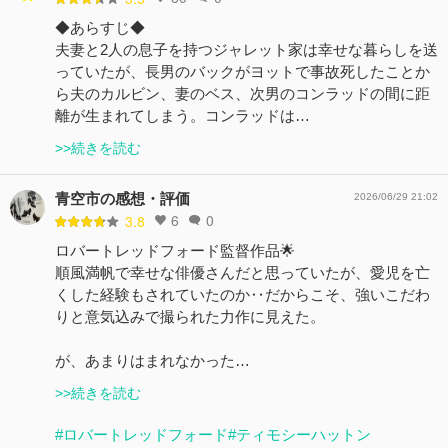
◆あらすじ◆
夫妻と2人の息子を持つジャレット家は幸せな暮らしを送
っていたが、長男のバックがヨットで事故死したことか
ら夫のカルビン、妻のベス、次男のコンラッドの間に距
離が生まれてしまう。コンラッドは…
>>続きを読む
青空市の感想・評価
2026/06/29 21:02
6
0
3.8
ロバートレッドフォード監督作品🌟
順風満帆で幸せな俳優さんだと思っていたが、愛児を亡
くした経験もされていたのか‥だからこそ、強いこだわ
りと意気込みで撮られた力作に見えた。
が、あまりはまれなかった…
>>続きを読む
#ロバートレッドフォード
#ティモシーハットン