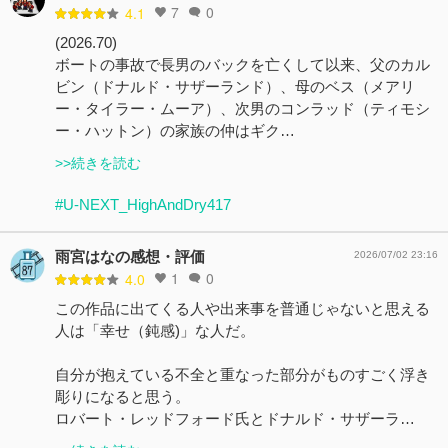
7
0
4.1
(2026.70)
ボートの事故で長男のバックを亡くして以来、父のカル
ビン（ドナルド・サザーランド）、母のベス（メアリ
ー・タイラー・ムーア）、次男のコンラッド（ティモシ
ー・ハットン）の家族の仲はギク…
>>続きを読む
#U-NEXT_HighAndDry417
雨宮はなの感想・評価
2026/07/02 23:16
1
0
4.0
この作品に出てくる人や出来事を普通じゃないと思える
人は「幸せ（鈍感)」な人だ。
自分が抱えている不全と重なった部分がものすごく浮き
彫りになると思う。
ロバート・レッドフォード氏とドナルド・サザーラ…