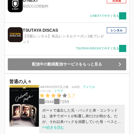
U-NEXT
見放題
出かけたダイビングで溺死してしまう。
初回31日間無料
U-NEXTで今すぐ見る
TSUTAYA DISCAS
レンタル
【宅配レンタル】単品レンタルクーポン1枚プレゼ
ント
TSUTAYA DISCASで今すぐ見る
配信中の動画配信サービスをもっと見る
普通の人々
1981年03月07日上映
、
124分
、
アメリカ
ジャンル：
ドラマ
3.7
4946
7259
ボートで遠出した兄・バックと弟・コンラッド
は、途中でボートが転覆し弟だけが助かる。だ
が、それ以来バックを溺愛していた母・ベスとの
間にわだかまりが生じてしまう。父・カルヴィン
>>続きを読む
は、コンラッドとべスの関係を解きほぐそうと苦