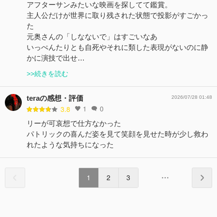
アフターサンみたいな映画を探してて鑑賞。
主人公だけが世界に取り残された状態で投影がすごかっ
た
元奥さんの「しなないで」はすごいなあ
いっぺんたりとも自死やそれに類した表現がないのに静
かに演技で出せ…
>>続きを読む
teraの感想・評価
2026/07/28 01:48
1
0
3.8
リーが可哀想で仕方なかった
パトリックの喜んだ姿を見て笑顔を見せた時が少し救わ
れたような気持ちになった
1
2
3