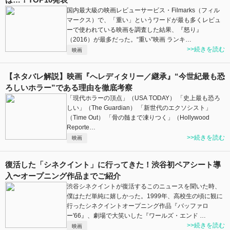
国内最大級の映画レビューサービス・Filmarks（フィル
マークス）で、「重い」というワードが最も多くレビュ
ーで使われている映画を調査した結果、『怒り』
（2016）が最多だった。“重い”映画 ランキ…
>>続きを読む
映画
【ネタバレ解説】映画『へレディタリー／継承』“今世紀最も恐
ろしいホラー”である理由を徹底考察
「現代ホラーの頂点」（USA TODAY） 「史上最も恐ろ
しい」（The Guardian） 「新世代のエクソシスト」
（Time Out） 「骨の髄まで凍りつく」（Hollywood
Reporte…
>>続きを読む
映画
復活した「シネクイント」に行ってきた！渋谷初ペアシート導
入〜オープニング作品までご紹介
渋谷シネクイントが復活するこのニュースを聞いた時、
僕はただ単純に嬉しかった。1999年、高校生の頃に観に
行ったシネクイントオープニング作品『バッファロ
ー'66』、劇場で大笑いした『ワールズ・エンド …
>>続きを読む
映画