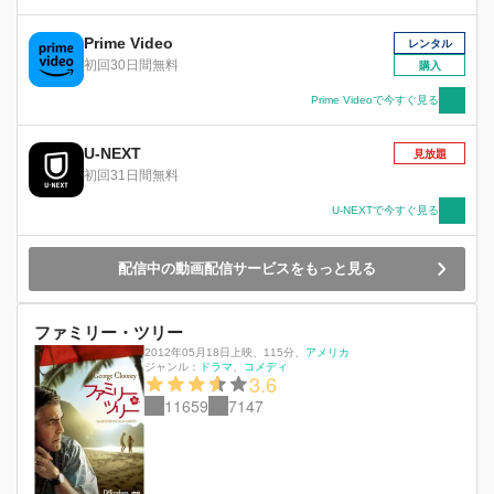
悩するが…。
Prime Video
レンタル
初回30日間無料
購入
Prime Videoで今すぐ見る
U-NEXT
見放題
初回31日間無料
U-NEXTで今すぐ見る
配信中の動画配信サービスをもっと見る
ファミリー・ツリー
2012年05月18日上映
、
115分
、
アメリカ
ジャンル：
ドラマ
コメディ
3.6
11659
7147