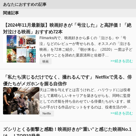
あなたにおすすめの記事
関連記事
【2024年11月最新版】映画好きが「号泣した」と高評価！「絶
対泣ける映画」おすすめ72本
Filmarks内で、映画好きから多くの「泣ける」や「号
泣」などのレビューが寄せられる、オススメの「泣ける
映画」を72本ご紹介。『朝が来る』（2020）一度は子ど
もを持つことを諦めた栗原清和と佐都子…
>>続きを読む
映画
「私たち演じるだけでなく、撮れるんです」 Netflixで見る、俳
優たちがメガホンを握る自信作
天は二物を与えずとは言うけれど、ハリウッドには役者
として素晴らしいキャリアを築きながらも、同時に監督
としての才能を持ち合わせている俳優たちがいます。彼
らが手がける作品がヒットをするのは、役者生活の中…
>>続きを読む
Netflix
ズシリとくる衝撃と感動！映画好きが“重い”と感じた映画No.1
は…！TOP10発表