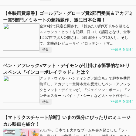
【各映画賞席巻】ゴールデン・グローブ賞2部門受賞＆アカデミ
ー賞5部門ノミネートの超話題作、遂に日本公開！
全米4館で限定公開され、1館あたり約9万ドルを超える
スマッシュ・ヒットを記録。口コミで話題となり、全米
1,557館で拡大公開され、5週連続トップ10入り。そし
て、米映画レビューサイト“ロッテン・トマ…
>>続きを読む
特集
ベン・アフレック×マット・デイモンが仕掛ける衝撃的なSFサ
スペンス『インコーポレイテッド』とは？
グッド・ウィル・ハンティング／旅立ち』で脚本を共同
執筆し、アカデミー賞脚本賞を受賞したベン・アフレッ
クとマット・デイモンが、『ジェイソン・ボーン』『マ
ンチェスター・バイ・ザ・シー』など大ヒット作を生…
>>続きを読む
特集
【マトリクスチャート診断】いまの気分にぴったりのミュージ
カル映画を紹介！
2017年、日本でも大きなブームを巻き起こした『ラ・