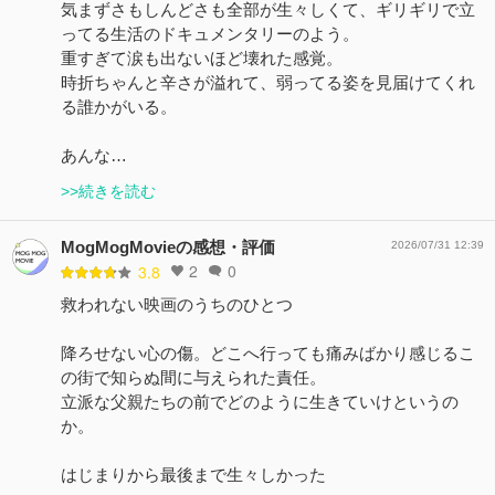
気まずさもしんどさも全部が生々しくて、ギリギリで立
ってる生活のドキュメンタリーのよう。
重すぎて涙も出ないほど壊れた感覚。
時折ちゃんと辛さが溢れて、弱ってる姿を見届けてくれ
る誰かがいる。
あんな…
>>続きを読む
MogMogMovieの感想・評価
2026/07/31 12:39
2
0
3.8
救われない映画のうちのひとつ
降ろせない心の傷。どこへ行っても痛みばかり感じるこ
の街で知らぬ間に与えられた責任。
立派な父親たちの前でどのように生きていけというの
か。
はじまりから最後まで生々しかった