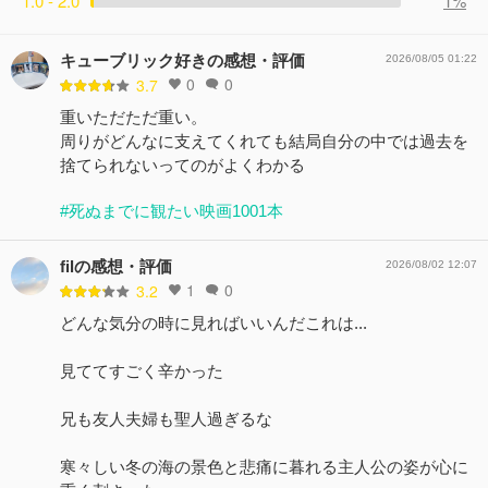
1.0 - 2.0
1%
キューブリック好きの感想・評価
2026/08/05 01:22
0
0
3.7
重いただただ重い。
周りがどんなに支えてくれても結局自分の中では過去を
捨てられないってのがよくわかる
#死ぬまでに観たい映画1001本
filの感想・評価
2026/08/02 12:07
1
0
3.2
どんな気分の時に見ればいいんだこれは...
見ててすごく辛かった
兄も友人夫婦も聖人過ぎるな
寒々しい冬の海の景色と悲痛に暮れる主人公の姿が心に