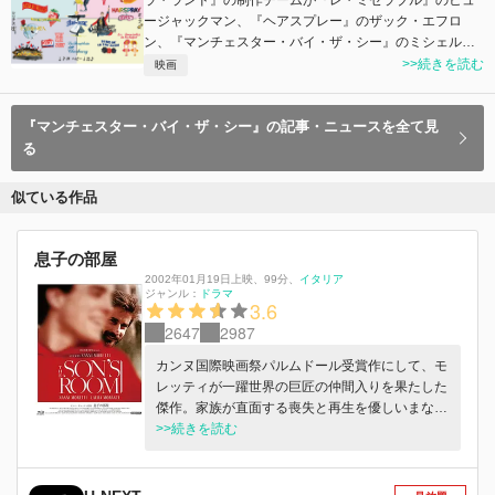
ラ・ランド』の制作チームが『レ・ミゼラブル』のヒュ
ージャックマン、『ヘアスプレー』のザック・エフロ
ン、『マンチェスター・バイ・ザ・シー』のミシェル…
>>続きを読む
映画
『マンチェスター・バイ・ザ・シー』の記事・ニュースを全て見
る
似ている作品
息子の部屋
2002年01月19日上映
、
99分
、
イタリア
ジャンル：
ドラマ
3.6
2647
2987
カンヌ国際映画祭パルムドール受賞作にして、モ
レッティが一躍世界の巨匠の仲間入りを果たした
傑作。家族が直面する喪失と再生を優しいまなざ
しで描く。イタリアの小さな港町で、家族と平穏
>>続きを読む
な日々を送る精神科医のジョヴァンニ。ある日曜
日、彼は息子と過ごす予定だったが、急な往診で
キャンセルになる。しかしその日の午後、息子は