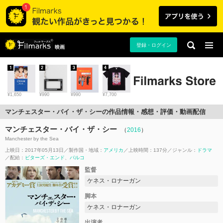
登録・ログイン
映画
1
2
3
4
¥1,650
¥990
¥990
¥7,700
マンチェスター・バイ・ザ・シーの作品情報・感想・評価・動画配信
マンチェスター・バイ・ザ・シー
（
2016
）
Manchester by the Sea
上映日：2017年05月13日
製作国・地域：
アメリカ
上映時間：137分
ジャンル：
ドラマ
配給：
ビターズ・エンド
パルコ
監督
ケネス・ロナーガン
脚本
ケネス・ロナーガン
出演者