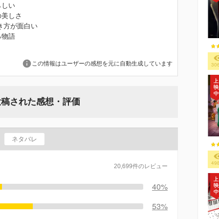
らしい
の美しさ
き方が面白い
る物語
この情報はユーザーの感想を元に自動生成しています
30
投稿された感想・評価
ネタバレ
49
20,699件のレビュー
40%
53%