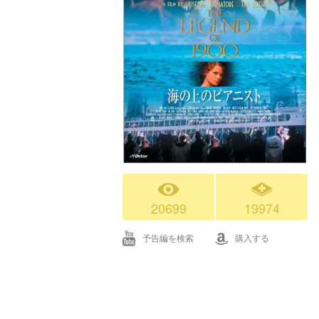
20699
19974
予告編を検索
購入する