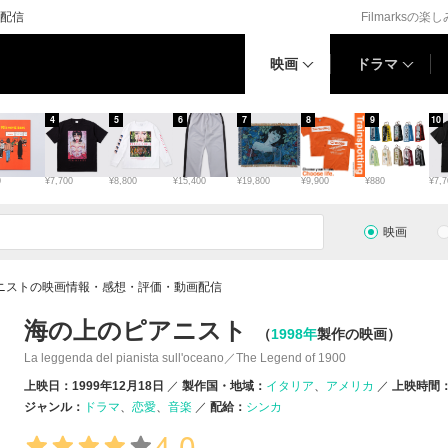
配信
Filmarksの楽
映画
ドラマ
4
5
6
7
8
9
10
0
¥7,700
¥8,800
¥15,400
¥19,800
¥9,900
¥880
¥7,7
映画
ニストの映画情報・感想・評価・動画配信
海の上のピアニスト
（
1998年
製作の映画）
La leggenda del pianista sull'oceano／The Legend of 1900
上映日：1999年12月18日
製作国・地域：
イタリア
アメリカ
上映時間：
ジャンル：
ドラマ
恋愛
音楽
配給：
シンカ
4.0