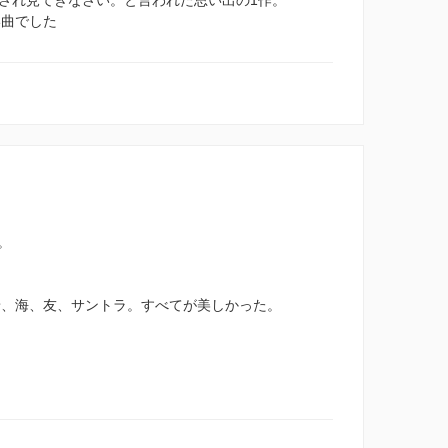
渡され見てきなさい。と言われた思い出の1作。
い曲でした
。
景、海、友、サントラ。すべてが美しかった。