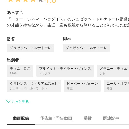
あらすじ
『ニュー・シネマ・パラダイス』のジュゼッペ・トルナトーレ監督
の才能を持ちながら、生涯一度も客船から降りることがなかった伝
監督
脚本
ジュゼッペ・トルナトーレ
ジュゼッペ・トルナトーレ
出演者
ティム・ロス
プルイット・テイラー・ヴィンス
メラニー・ティエ
1900
マックス
少女
クラレンス・ウィリアムズ三世
ピーター・ヴォーン
ニール・オブ
ジェリー・ロール・モートン
店主
港長
もっと見る
動画配信
予告編 / 予告動画
受賞
関連記事