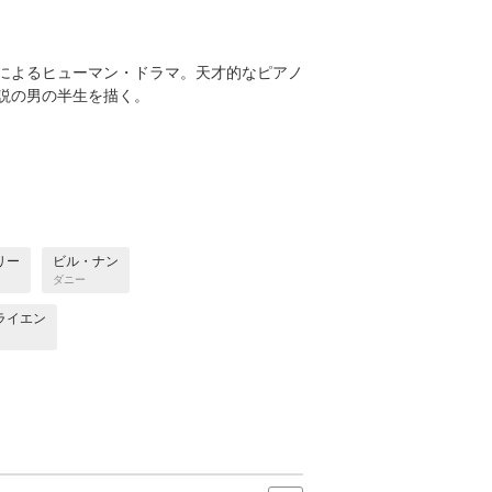
によるヒューマン・ドラマ。天才的なピアノ
説の男の半生を描く。
リー
ビル・ナン
ダニー
ライエン