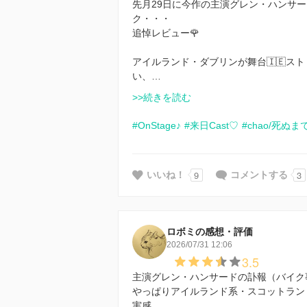
先月29日に今作の主演グレン・ハンサ
ク・・・
追悼レビュー🌹
アイルランド・ダブリンが舞台🇮🇪ス
い、…
>>続きを読む
#OnStage♪
#来日Cast♡
#chao/死ぬ
9
3
いいね！
コメントする
ロボミの感想・評価
2026/07/31 12:06
3.5
主演グレン・ハンサードの訃報（バイク
やっぱりアイルランド系・スコットラン
実感。