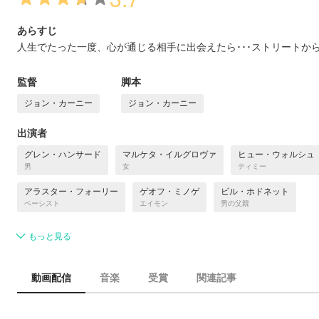
あらすじ
人生でたった一度、心が通じる相手に出会えたら･･･ストリートか
監督
脚本
ジョン・カーニー
ジョン・カーニー
出演者
グレン・ハンサード
マルケタ・イルグロヴァ
ヒュー・ウォルシュ
男
女
ティミー
アラスター・フォーリー
ゲオフ・ミノゲ
ビル・ホドネット
ベーシスト
エイモン
男の父親
もっと見る
動画配信
音楽
受賞
関連記事