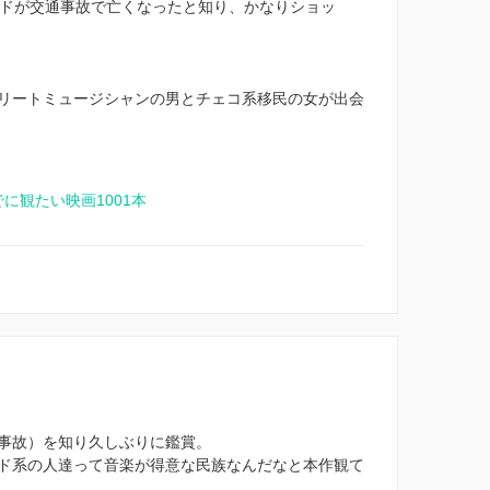
ードが交通事故で亡くなったと知り、かなりショッ
トリートミュージシャンの男とチェコ系移民の女が出会
までに観たい映画1001本
事故）を知り久しぶりに鑑賞。
ド系の人達って音楽が得意な民族なんだなと本作観て