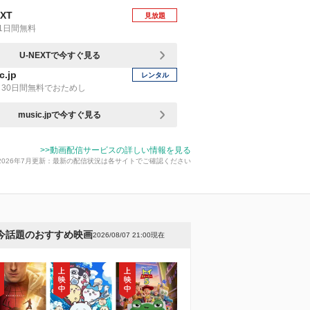
EXT
見放題
1日間無料
U-NEXTで今すぐ見る
c.jp
レンタル
30日間無料でおためし
music.jpで今すぐ見る
>>動画配信サービスの詳しい情報を見る
2026年7月更新：最新の配信状況は各サイトでご確認ください
今話題のおすすめ映画
2026/08/07 21:00現在