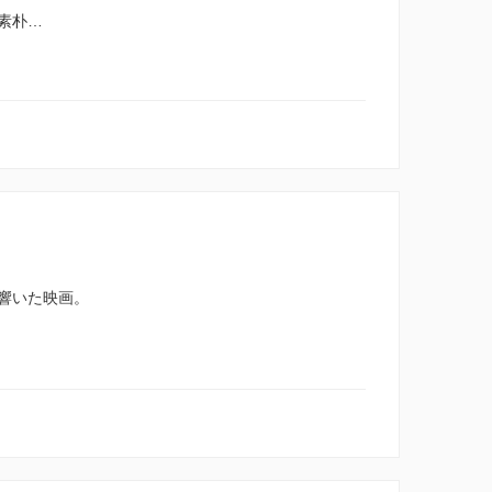
素朴…
響いた映画。