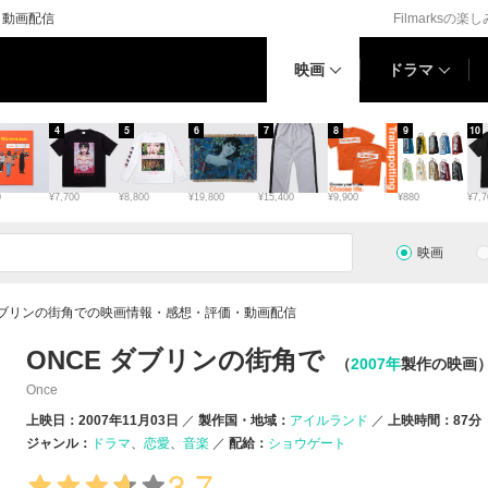
・動画配信
Filmarksの楽
映画
ドラマ
4
5
6
7
8
9
10
0
¥7,700
¥8,800
¥19,800
¥15,400
¥9,900
¥880
¥7,7
映画
 ダブリンの街角での映画情報・感想・評価・動画配信
ONCE ダブリンの街角で
（
2007年
製作の映画
Once
上映日：2007年11月03日
製作国・地域：
アイルランド
上映時間：87分
ジャンル：
ドラマ
恋愛
音楽
配給：
ショウゲート
3.7