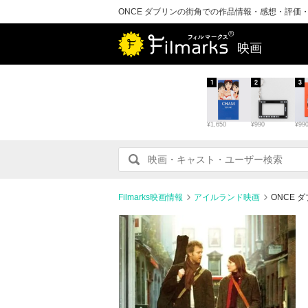
ONCE ダブリンの街角での作品情報・感想・評価
映画
1
2
3
¥1,650
¥990
¥99
Filmarks映画情報
アイルランド映画
ONCE