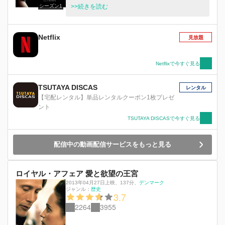
シーズン1
そして20世紀後半を彩る歴史的事件の影で、彼女
>>続きを読む
はいかにして激動の時代を駆け抜け、家族や国民
の愛を勝ち取って来たのか？ 妻として、母とし
て、そして女王として生きる、“1人の人間として
Netflix
見放題
の女王” 英国史上最高齢君主として、いまなお絶
大な影響力を持つ女王エリザベス2世の知られざ
る素顔を浮き彫りにしていく、実話に基づくヒュ
Netflixで今すぐ見る
ーマンドラマ
TSUTAYA DISCAS
レンタル
【宅配レンタル】単品レンタルクーポン1枚プレゼ
ント
TSUTAYA DISCASで今すぐ見る
配信中の動画配信サービスをもっと見る
ロイヤル・アフェア 愛と欲望の王宮
2013年04月27日上映
、
137分
、
デンマーク
ジャンル：
歴史
3.7
2264
3955