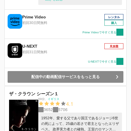
ンリーは商家と結婚したばかりの次女・メアリー
に恋心を抱き…。
Prime Video
レンタル
初回30日間無料
購入
Prime Videoで今すぐ見る
U-NEXT
見放題
初回31日間無料
U-NEXTで今すぐ見る
配信中の動画配信サービスをもっと見る
ザ・クラウン シーズン１
59分
、
イギリス
4.1
3652
5706
1952年、愛する父であり国王であるジョージ6世
の死によって、25歳の若さで君主となったエリザ
ベス。 政界実力者との確執、王室のロマンス、