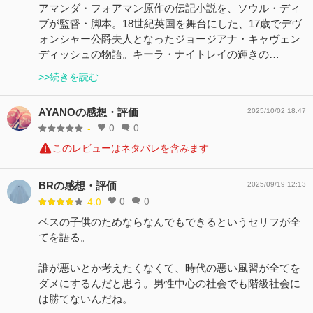
アマンダ・フォアマン原作の伝記小説を、ソウル・ディ
ブが監督・脚本。18世紀英国を舞台にした、17歳でデヴ
ォンシャー公爵夫人となったジョージアナ・キャヴェン
ディッシュの物語。キーラ・ナイトレイの輝きの…
>>続きを読む
AYANOの感想・評価
2025/10/02 18:47
0
0
-
このレビューはネタバレを含みます
BRの感想・評価
2025/09/19 12:13
0
0
4.0
ベスの子供のためならなんでもできるというセリフが全
てを語る。
誰が悪いとか考えたくなくて、時代の悪い風習が全てを
ダメにするんだと思う。男性中心の社会でも階級社会に
は勝てないんだね。