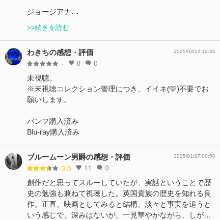
ジョージアナ…
>>続きを読む
わきちの感想・評価
2025/03/12 12:46
0
0
-
未視聴。
※未視聴コレクション管理につき、イイネ(🩷)不要でお
願いします。
パンフ購入済み
Blu-ray購入済み
ブルームーン男爵の感想・評価
2025/01/27 00:58
11
0
3.5
創作だと思ってスルーしていたが、実話ということで歴
史の勉強も兼ねて視聴した。英国貴族の歴史を知れる良
作。正直、映画としてみると結構、淡々と事実を追うと
いう感じで、深みはないが、一見華やかながら、しが…