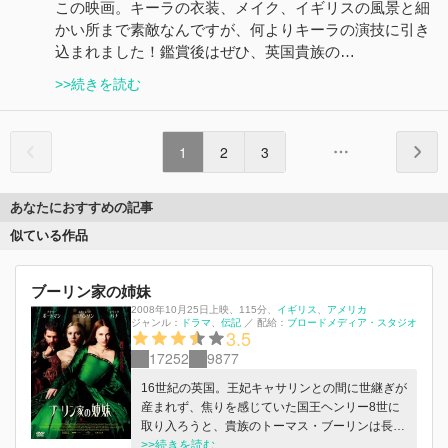
この映画。キーラの衣装、メイク、イギリスの風景と細
かい所まで素敵なんですが、何よりキーラの演技に引き
込まれました！鑑賞後はぜひ、英国貴族の…
>>続きを読む
1
2
3
あなたにおすすめの記事
似ている作品
ブーリン家の姉妹
2008年10月25日上映
、
115分
、
イギリス
アメリカ
ジャンル：
ドラマ
伝記
／
配給：
ブロードメディア・スタジオ
3.5
17252
9877
16世紀の英国。王妃キャサリンとの間に世継ぎが
産まれず、焦りを感じていた国王ヘンリー8世に
取り入ろうと、貴族のトーマス・ブーリンは長女
のアンを王の愛人に仕立てようと画策。しかしヘ
>>続きを読む