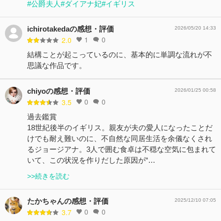
#公爵夫人
#ダイアナ妃
#イギリス
ichirotakedaの感想・評価
2026/05/20 14:33
1
0
2.0
結構ことが起こっているのに、基本的に単調な流れが不
思議な作品です。
chiyoの感想・評価
2026/01/25 00:58
0
0
3.5
過去鑑賞
18世紀後半のイギリス。親友が夫の愛人になったことだ
けでも耐え難いのに、不自然な同居生活を余儀なくされ
るジョージアナ。3人で囲む食卓は不穏な空気に包まれて
いて、この状況を作りだした原因が“…
>>続きを読む
たかちゃんの感想・評価
2025/12/10 07:05
0
0
3.7