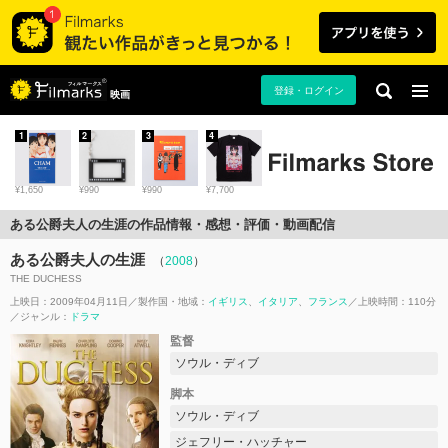
登録・ログイン
映画
1
2
3
4
¥1,650
¥990
¥990
¥7,700
ある公爵夫人の生涯の作品情報・感想・評価・動画配信
ある公爵夫人の生涯
（
2008
）
THE DUCHESS
上映日：2009年04月11日
製作国・地域：
イギリス
イタリア
フランス
上映時間：110分
ジャンル：
ドラマ
監督
ソウル・ディブ
脚本
ソウル・ディブ
ジェフリー・ハッチャー