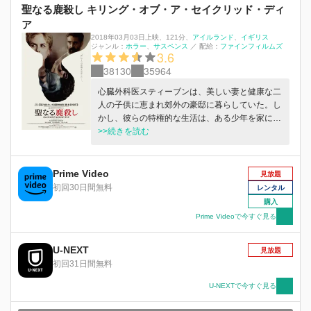
聖なる鹿殺し キリング・オブ・ア・セイクリッド・ディ
ア
2018年03月03日上映
、
121分
、
アイルランド
イギリス
ジャンル：
ホラー
サスペンス
／
配給：
ファインフィルムズ
3.6
38130
35964
心臓外科医スティーブンは、美しい妻と健康な二
人の子供に恵まれ郊外の豪邸に暮らしていた。し
かし、彼らの特権的な生活は、ある少年を家に招
き入れたときから奇妙なことが起こり始める。子
>>続きを読む
供たちは突然歩けなくなり、目から赤い血を流
す。そしてスティーブンはついに容赦ない選択を
迫られることになる…。
Prime Video
見放題
初回30日間無料
レンタル
購入
Prime Videoで今すぐ見る
U-NEXT
見放題
初回31日間無料
U-NEXTで今すぐ見る