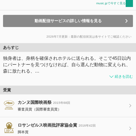
music.jpで今すぐ見る
動画配信サービスの詳しい情報を見る
2026年7月更新：最新の配信状況は各サイトでご確認ください
あらすじ
独身者は、身柄を確保されホテルに送られる。そこで45日以内
にパートナーを見つけなければ、自ら選んだ動物に変えられ、
森に放たれる、…
続きを読む
受賞
カンヌ国際映画祭
2015年68回
審査員賞（国際審査員賞）
ロサンゼルス映画批評家協会賞
2016年42回
脚本賞