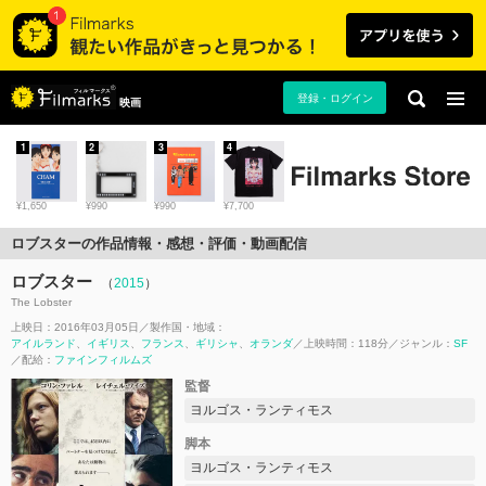
登録・ログイン
映画
1
2
3
4
¥1,650
¥990
¥990
¥7,700
ロブスターの作品情報・感想・評価・動画配信
ロブスター
（
2015
）
The Lobster
上映日：2016年03月05日
製作国・地域：
アイルランド
イギリス
フランス
ギリシャ
オランダ
上映時間：118分
ジャンル：
SF
配給：
ファインフィルムズ
監督
ヨルゴス・ランティモス
脚本
ヨルゴス・ランティモス