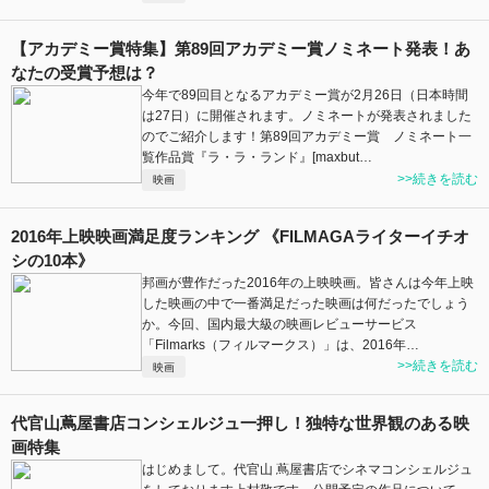
【アカデミー賞特集】第89回アカデミー賞ノミネート発表！あ
なたの受賞予想は？
今年で89回目となるアカデミー賞が2月26日（日本時間
は27日）に開催されます。ノミネートが発表されました
のでご紹介します！第89回アカデミー賞 ノミネート一
覧作品賞『ラ・ラ・ランド』[maxbut…
>>続きを読む
映画
2016年上映映画満足度ランキング 《FILMAGAライターイチオ
シの10本》
邦画が豊作だった2016年の上映映画。皆さんは今年上映
した映画の中で一番満足だった映画は何だったでしょう
か。今回、国内最大級の映画レビューサービス
「Filmarks（フィルマークス）」は、2016年…
>>続きを読む
映画
代官山蔦屋書店コンシェルジュ一押し！独特な世界観のある映
画特集
はじめまして。代官山 蔦屋書店でシネマコンシェルジュ