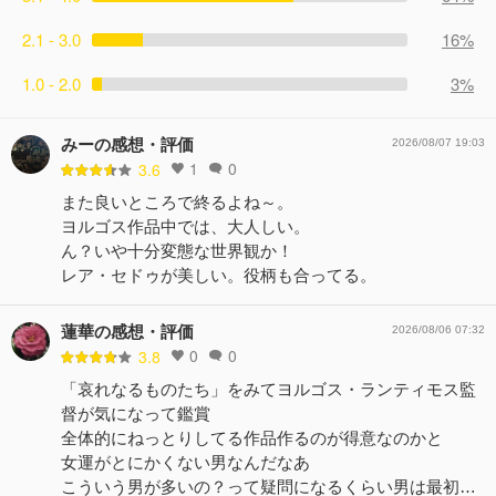
2.1 - 3.0
16%
1.0 - 2.0
3%
みーの感想・評価
2026/08/07 19:03
1
0
3.6
また良いところで終るよね～。
ヨルゴス作品中では、大人しい。
ん？いや十分変態な世界観か！
レア・セドゥが美しい。役柄も合ってる。
蓮華の感想・評価
2026/08/06 07:32
0
0
3.8
「哀れなるものたち」をみてヨルゴス・ランティモス監
督が気になって鑑賞
全体的にねっとりしてる作品作るのが得意なのかと
女運がとにかくない男なんだなあ
こういう男が多いの？って疑問になるくらい男は最初…