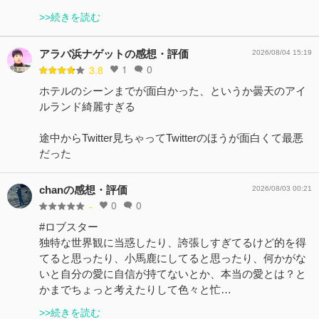
>>続きを読む
アラバ浜ナゲットの感想・評価
2026/08/04 15:19
1
0
3.8
ホテルのシーンまでが面白かった、というか曇天のアイ
ルランド綺麗すぎる
途中からTwitter見ちゃってTwitterのほうが面白くて最悪
だった
chanの感想・評価
2026/08/03 00:21
0
0
-
#ロブスター
独特な世界観に当惑したり、誇張しすぎてるけど的を得
てると思ったり、小馬鹿にしてると思ったり、何かがな
いと自分の愛に自信が持てないとか、本当の愛とは？と
かまでちょっと考えたりして色々と忙…
>>続きを読む