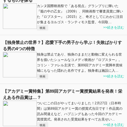
するものを探る
カンヌ国際映画祭で「ある視点」グランプリに輝いた
『籠の中の乙女』（2009）、同映画祭で審査員賞に輝い
た『ロブスター』（2015）と、奇才としてにわかに注目
が集まるヨルゴス・ランティモス監督。今回取…
>>続きを読む
映画
【独身禁止の世界？】恋愛下手の男子から学ぶ！失敗ばかりす
る男の4つの特徴
独身は禁止であり、独身のままだと動物に変えられる世
界を描いたシュールなコメディ映画が『ロブスター』。
コリン・ファレル主演で、第89回アカデミー賞脚本賞候
補にもなった隠れた名作ですよ。独身者は施設に入…
>>続きを読む
映画
【アカデミー賞特集】第89回アカデミー賞授賞結果を発表！栄
えある作品賞は…？
ついにこの日がやってまいりました！2月27日（日本時
間）は第89回アカデミー賞の授賞式当日です！作品賞の
読み間違えなど、ハプニングもあった今回のアカデミー
賞授賞式。発表された受賞結果をすべてお見せい…
>>続きを読む
映画