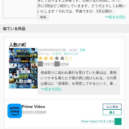
をしております上村敬です。公開予定の作品について、
月に1回ほどご紹介していきます。どうぞよろしくお願い
いたします！それでは、早速ですが、3月公開の…
>>続きを読む
映画
似ている作品
人数の町
2020年09月04日上映
、
111分
、
日本
ジャンル：
ドラマ
サスペンス
3.1
10915
6294
借金取りに追われ暴行を受けていた蒼山は、黄色
いツナギを着たヒゲ面の男に助けられる。その男
は蒼山に「居場所」を用意してやるという。蒼山
のことを“デュード”と呼ぶその男に誘われ辿り着
>>続きを読む
いた先は、ある奇妙な「町」だ った。
Prime Video
レンタル
初回30日間無料
購入
Prime Videoで今すぐ見る