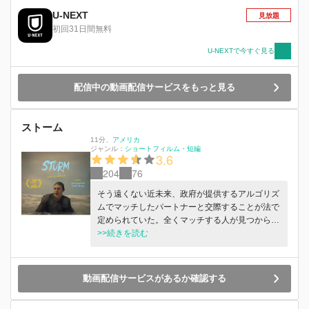
U-NEXT
見放題
初回31日間無料
U-NEXTで今すぐ見る
配信中の動画配信サービスをもっと見る
ストーム
11分
、
アメリカ
ジャンル：
ショートフィルム・短編
3.6
204
76
そう遠くない近未来、政府が提供するアルゴリズ
ムでマッチしたパートナーと交際することが法で
定められていた。全くマッチする人が見つからな
いブレイクは、ようやく1人の女性とマッチする
>>続きを読む
が...
動画配信サービスがあるか確認する