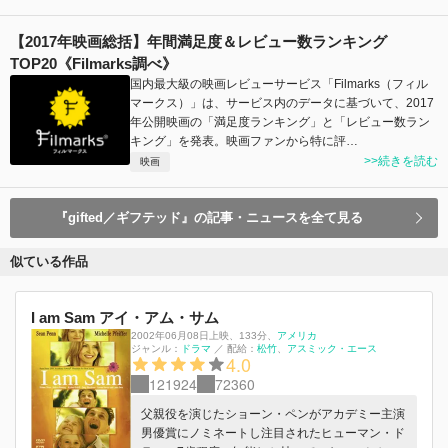
【2017年映画総括】年間満足度＆レビュー数ランキング
TOP20《Filmarks調べ》
国内最大級の映画レビューサービス「Filmarks（フィル
マークス）」は、サービス内のデータに基づいて、2017
年公開映画の「満足度ランキング」と「レビュー数ラン
キング」を発表。映画ファンから特に評…
>>続きを読む
映画
『gifted／ギフテッド』の記事・ニュースを全て見る
似ている作品
I am Sam アイ・アム・サム
2002年06月08日上映
、
133分
、
アメリカ
ジャンル：
ドラマ
／
配給：
松竹
アスミック・エース
4.0
121924
72360
父親役を演じたショーン・ペンがアカデミー主演
男優賞にノミネートし注目されたヒューマン・ド