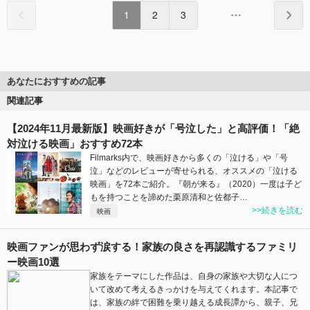
1
2
3
あなたにおすすめの記事
関連記事
【2024年11月最新版】映画好きが「号泣した」と高評価！「絶
対泣ける映画」おすすめ72本
Filmarks内で、映画好きから多くの「泣ける」や「号
泣」などのレビューが寄せられる、オススメの「泣ける
映画」を72本ご紹介。『朝が来る』（2020）一度は子ど
もを持つことを諦めた栗原清和と佐都子…
>>続きを読む
映画
映画ファンが思わず涙する！家族の良さを再認識するファミリ
ー映画10選
家族をテーマにした作品は、自身の家族や大切な人につ
いて改めて考えるきっかけを与えてくれます。本記事で
は、家族の絆で困難を乗り越える成長譚から、親子、兄