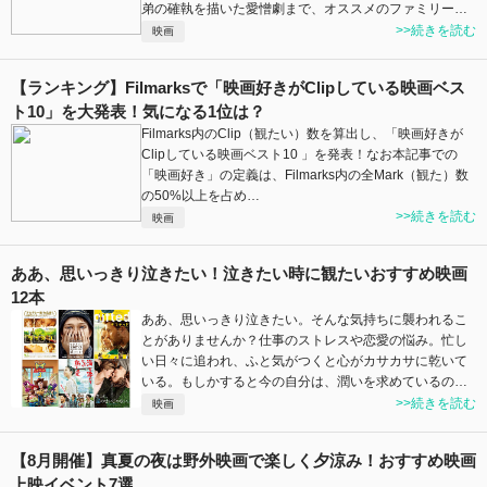
弟の確執を描いた愛憎劇まで、オススメのファミリー…
>>続きを読む
映画
【ランキング】Filmarksで「映画好きがClipしている映画ベス
ト10」を大発表！気になる1位は？
Filmarks内のClip（観たい）数を算出し、「映画好きが
Clipしている映画ベスト10 」を発表！なお本記事での
「映画好き」の定義は、Filmarks内の全Mark（観た）数
の50%以上を占め…
>>続きを読む
映画
ああ、思いっきり泣きたい！泣きたい時に観たいおすすめ映画
12本
ああ、思いっきり泣きたい。そんな気持ちに襲われるこ
とがありませんか？仕事のストレスや恋愛の悩み。忙し
い日々に追われ、ふと気がつくと心がカサカサに乾いて
いる。もしかすると今の自分は、潤いを求めているの…
>>続きを読む
映画
【8月開催】真夏の夜は野外映画で楽しく夕涼み！おすすめ映画
上映イベント7選