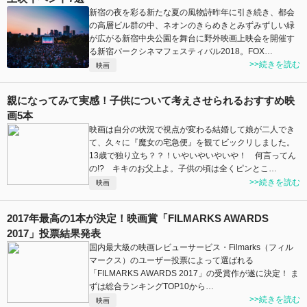
新宿の夜を彩る新たな夏の風物詩昨年に引き続き、都会
の高層ビル群の中、ネオンのきらめきとみずみずしい緑
が広がる新宿中央公園を舞台に野外映画上映会を開催す
る新宿パークシネマフェスティバル2018。FOX…
>>続きを読む
映画
親になってみて実感！子供について考えさせられるおすすめ映
画5本
映画は自分の状況で視点が変わる結婚して娘が二人でき
て、久々に『魔女の宅急便』を観てビックリしました。
13歳で独り立ち？？！いやいやいやいや！ 何言ってん
の!? キキのお父上よ。子供の頃は全くピンとこ…
>>続きを読む
映画
2017年最高の1本が決定！映画賞「FILMARKS AWARDS
2017」投票結果発表
国内最大級の映画レビューサービス・Filmarks（フィル
マークス）のユーザー投票によって選ばれる
「FILMARKS AWARDS 2017」の受賞作が遂に決定！ ま
ずは総合ランキングTOP10から…
>>続きを読む
映画