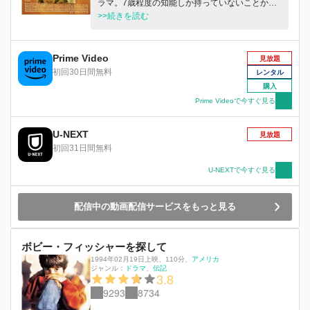
ラマ。7歳程度の知能しか持っていないことか
ら、娘を引き離されてしまった父親が裁判で娘を
>>続きを読む
取り戻すべく奮闘する。
Prime Video
見放題
初回30日間無料
レンタル
購入
Prime Videoで今すぐ見る
U-NEXT
見放題
初回31日間無料
U-NEXTで今すぐ見る
配信中の動画配信サービスをもっと見る
ボビー・フィッシャーを探して
1994年02月19日上映
、
110分
、
アメリカ
ジャンル：
ドラマ
伝記
3.8
9293
8734