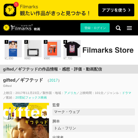
登録・ログイン
映画
1
2
3
4
¥1,650
¥990
¥990
¥7,700
gifted／ギフテッドの作品情報・感想・評価・動画配信
gifted／ギフテッド
（
2017
）
Gifted
上映日：2017年11月23日
製作国・地域：
アメリカ
上映時間：101分
ジャンル：
ドラマ
配給：
20世紀フォックス映画
監督
マーク・ウェブ
脚本
トム・フリン
出演者