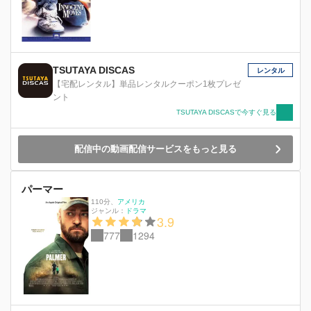
TSUTAYA DISCAS
レンタル
【宅配レンタル】単品レンタルクーポン1枚プレゼ
ント
TSUTAYA DISCASで今すぐ見る
配信中の動画配信サービスをもっと見る
パーマー
110分
、
アメリカ
ジャンル：
ドラマ
3.9
777
1294