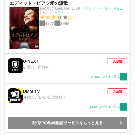
エディット・ピアフ愛の讃歌
2007年09月29日上映
、
140分
、
フランス
イギリス
チェコ
ジャンル：
ドラマ
3.7
4772
3996
U-NEXT
見放題
初回31日間無料
U-NEXTで今すぐ見る
DMM TV
見放題
月額550円が14日間無料！
DMM TVで今すぐ見る
配信中の動画配信サービスをもっと見る