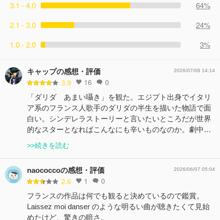
3.1 - 4.0
64%
2.1 - 3.0
24%
1.0 - 2.0
3%
キャップの感想・評価
2026/07/08 14:14
16
0
3.9
「ダリダ あまい囁き」を観た。エジプト出身でイタリ
ア系のフランス人歌手のダリダの半生を描いた物語で面
白い。シンデレラストーリーと言いたいところだが世界
的なスターとなればこんなにも辛いものなのか。劇中…
>>続きを読む
naococcoの感想・評価
2026/06/07 05:04
1
0
2.6
フランスの作品は何でも観ると決めているので鑑賞。
Laissez moi danser のような明るい曲が聴きたくて見始
めたけど、驚きの暗さ。