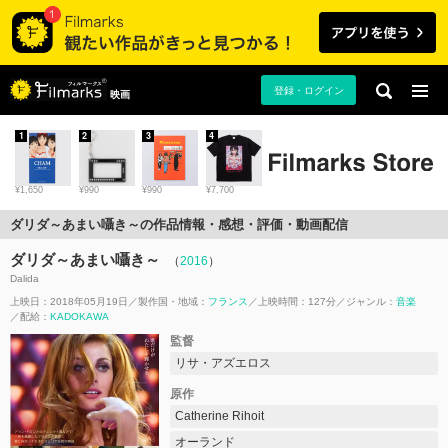
登録・ログイン
映画
1
2
3
4
¥1,650
¥990
¥990
¥7,700
ダリダ～あまい囁き～の作品情報・感想・評価・動画配信
ダリダ～あまい囁き～
（
2016
）
Dalida
上映日：2018年05月19日
製作国・地域：
フランス
上映時間：127分
ジャンル：
音楽
配給：
KADOKAWA
監督
リサ・アズエロス
原作
Catherine Rihoit
オーランド