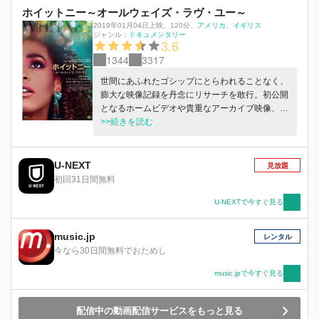
ホイットニー～オールウェイズ・ラヴ・ユー～
2019年01月04日上映
、
120分
、
アメリカ
イギリス
ジャンル：
ドキュメンタリー
3.6
1344
3317
世間にあふれたゴシップにとらわれることなく、
膨大な映像記録を丹念にリサーチを敢行。初公開
となるホームビデオや貴重なアーカイブ映像、未
発表音源とともに、家族、友人、仕事仲間などの
>>続きを読む
証言を紡ぎ合わせることで見えてきた彼女の真の
姿とは？その知られざる素顔に鋭く、フェアに迫
る傑作ドキュメンタリー。
U-NEXT
見放題
初回31日間無料
U-NEXTで今すぐ見る
music.jp
レンタル
今なら30日間無料でおためし
music.jpで今すぐ見る
配信中の動画配信サービスをもっと見る