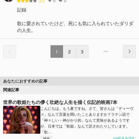
0
0
3.2
記録
歌に愛されていたけど、死にも気に入られていたダリダ
の人生。
1
2
3
あなたにおすすめの記事
関連記事
世界の歌姫たちの儚く壮絶な人生を描く伝記的映画7本
こんにちは。もう夏ですね。さて、皆さんは「ディーヴ
ァ」なんて言葉を聞いたことありますか？ラテン語で
「神々しい・神がかり的」なんて意味があるようです
が、日本では「歌姫」なんて訳されたりしています。
「歌…
>>続きを読む
映画