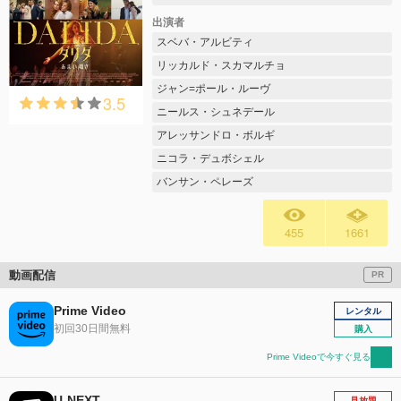
出演者
スベバ・アルビティ
リッカルド・スカマルチョ
ジャン=ポール・ルーヴ
3.5
ニールス・シュネデール
アレッサンドロ・ボルギ
ニコラ・デュボシェル
バンサン・ペレーズ
455
1661
動画配信
PR
Prime Video
レンタル
初回30日間無料
購入
Prime Videoで今すぐ見る
U-NEXT
見放題