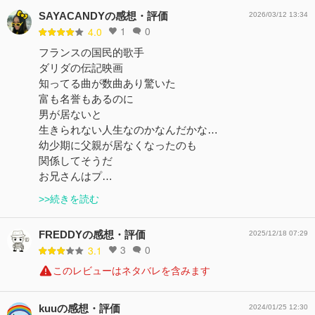
SAYACANDYの感想・評価
2026/03/12 13:34
1
0
4.0
フランスの国民的歌手
ダリダの伝記映画
知ってる曲が数曲あり驚いた
富も名誉もあるのに
男が居ないと
生きられない人生なのかなんだかな…
幼少期に父親が居なくなったのも
関係してそうだ
お兄さんはプ…
>>続きを読む
FREDDYの感想・評価
2025/12/18 07:29
3
0
3.1
このレビューはネタバレを含みます
kuuの感想・評価
2024/01/25 12:30