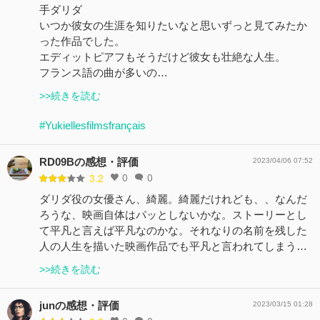
手ダリダ
いつか彼女の生涯を知りたいなと思いずっと見てみたか
った作品でした。
エディットピアフもそうだけど彼女も壮絶な人生。
フランス語の曲が多いの…
>>続きを読む
#Yukiellesfilmsfrançais
RD09Bの感想・評価
2023/04/06 07:52
0
0
3.2
ダリダ役の女優さん、綺麗。綺麗だけれども、、なんだ
ろうな、映画自体はパッとしないかな。ストーリーとし
て平凡と言えば平凡なのかな。それなりの名前を残した
人の人生を描いた映画作品でも平凡と言われてしまう…
>>続きを読む
junの感想・評価
2023/03/15 01:28