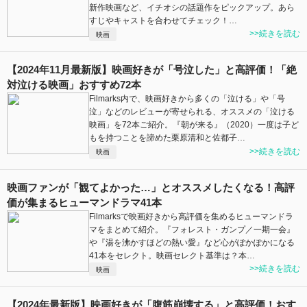
新作映画など、イチオシの話題作をピックアップ。あら
すじやキャストを合わせてチェック！…
>>続きを読む
映画
【2024年11月最新版】映画好きが「号泣した」と高評価！「絶
対泣ける映画」おすすめ72本
Filmarks内で、映画好きから多くの「泣ける」や「号
泣」などのレビューが寄せられる、オススメの「泣ける
映画」を72本ご紹介。『朝が来る』（2020）一度は子ど
もを持つことを諦めた栗原清和と佐都子…
>>続きを読む
映画
映画ファンが「観てよかった…」とオススメしたくなる！高評
価が集まるヒューマンドラマ41本
Filmarksで映画好きから高評価を集めるヒューマンドラ
マをまとめて紹介。『フォレスト・ガンプ／一期一会』
や『湯を沸かすほどの熱い愛』など心がぽかぽかになる
41本をセレクト。映画セレクト基準は？本…
>>続きを読む
映画
【2024年最新版】映画好きが「腹筋崩壊する」と高評価！おす