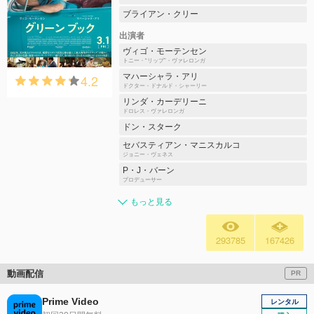
ブライアン・クリー
出演者
ヴィゴ・モーテンセン
トニー・“リップ”・ヴァレロンガ
4.2
マハーシャラ・アリ
ドクター・ドナルド・シャーリー
リンダ・カーデリーニ
ドロレス・ヴァレロンガ
ドン・スターク
セバスティアン・マニスカルコ
ジョニー・ヴェネス
P・J・バーン
プロデューサー
もっと見る
293785
167426
動画配信
PR
Prime Video
レンタル