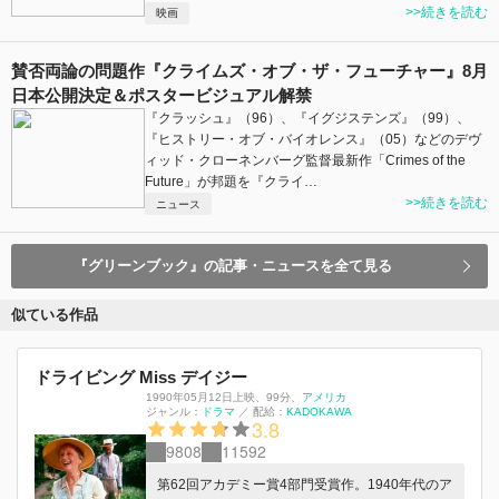
>>続きを読む
映画
賛否両論の問題作『クライムズ・オブ・ザ・フューチャー』8月
日本公開決定＆ポスタービジュアル解禁
『クラッシュ』（96）、『イグジステンズ』（99）、
『ヒストリー・オブ・バイオレンス』（05）などのデヴ
ィッド・クローネンバーグ監督最新作「Crimes of the
Future」が邦題を『クライ…
>>続きを読む
ニュース
『グリーンブック』の記事・ニュースを全て見る
似ている作品
ドライビング Miss デイジー
1990年05月12日上映
、
99分
、
アメリカ
ジャンル：
ドラマ
／
配給：
KADOKAWA
3.8
9808
11592
第62回アカデミー賞4部門受賞作。1940年代のア