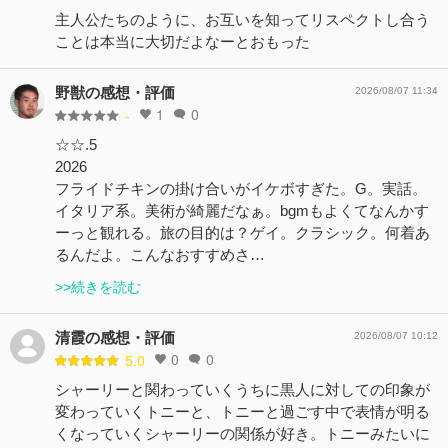
主人公たちのように、お互いを知ってリスペクトし合う
ことは本当に大切だよなーとおもった
野獣の感想・評価
2026/08/07 11:34
1
0
-
☆☆.5
2026
フライドチキンの掛け合いがイケボすぎた。G。実話。
イタリア系。美術が綺麗だなぁ。bgmもよくてなんかす
ーっと観れる。旅の目的は？ゲイ。クラシック。何着あ
るんだよ。こんなおすすめさ…
>>続きを読む
清霞の感想・評価
2026/08/07 10:12
0
0
5.0
シャーリーと関わっていくうちに黒人に対しての印象が
変わっていくトニーと、トニーと過ごす中で表情が明る
くなっていくシャーリーの関係が好き。トニーみたいに