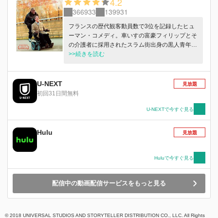
4.2
366933
139931
フランスの歴代観客動員数で3位を記録したヒュ
ーマン・コメディ。車いすの富豪フィリップとそ
の介護者に採用されたスラム街出身の黒人青年ド
リスは、正反対ゆえにぶつかり合いながらも、次
>>続きを読む
第に強い友情が育んでいく。
U-NEXT
見放題
初回31日間無料
U-NEXTで今すぐ見る
Hulu
見放題
Huluで今すぐ見る
配信中の動画配信サービスをもっと見る
© 2018 UNIVERSAL STUDIOS AND STORYTELLER DISTRIBUTION CO., LLC. All Rights