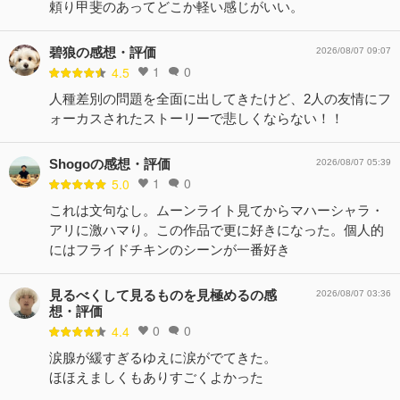
頼り甲斐のあってどこか軽い感じがいい。
碧狼の感想・評価
2026/08/07 09:07
1
0
4.5
人種差別の問題を全面に出してきたけど、2人の友情にフ
ォーカスされたストーリーで悲しくならない！！
Shogoの感想・評価
2026/08/07 05:39
1
0
5.0
これは文句なし。ムーンライト見てからマハーシャラ・
アリに激ハマり。この作品で更に好きになった。個人的
にはフライドチキンのシーンが一番好き
見るべくして見るものを見極めるの感
2026/08/07 03:36
想・評価
0
0
4.4
涙腺が緩すぎるゆえに涙がでてきた。
ほほえましくもありすごくよかった