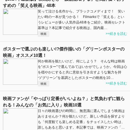
すめの「笑える映画」48本
笑って泣ける名作から、ブラックコメディまで！ 笑い
たい時の一本が見つかる！ Filmarksで「笑える」とい
うレビューが多い人気作品48本をご紹介。映画セレクト
基準は？本記事で紹介する映画は、国内最…
>>続きを読む
映画
ポスターで選ぶのも楽しい!?傑作揃いの「グリーンポスターの
映画」オススメ10選！
何か映画を観たいけど、何にしよう？ そんな時は映画
を“ポスター”で選んでみてはいかがでしょうか。今回は心
を穏やかにすると共に意欲を引き出すような魅力を持
つ“グリーン”を基調としたポスターの映画を10…
>>続きを読む
映画
映画ファンが「やっぱり定番がいいよね？」と気負わずに観ら
れる！みんなの「お気に入り」映画10選
日々の映画選びの時間に、無意識に選んでしまう映画は
ありませんか？何か観たいけど、新しい作品を探すより
も「何度観ても楽しめる定番」をチョイスしたい時は、
誰しもあると思います。本記事では、映画ファンの「…