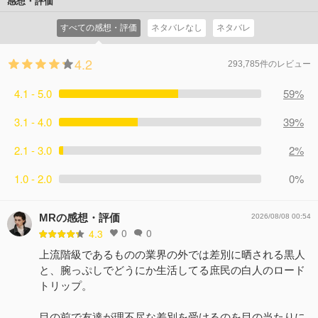
感想・評価
すべての感想・評価
ネタバレなし
ネタバレ
4.2
293,785件のレビュー
4.1 - 5.0
59%
3.1 - 4.0
39%
2.1 - 3.0
2%
1.0 - 2.0
0%
MRの感想・評価
2026/08/08 00:54
0
0
4.3
上流階級であるものの業界の外では差別に晒される黒人
と、腕っぷしでどうにか生活してる庶民の白人のロード
トリップ。
目の前で友達が理不尽な差別を受けるのを目の当たりに