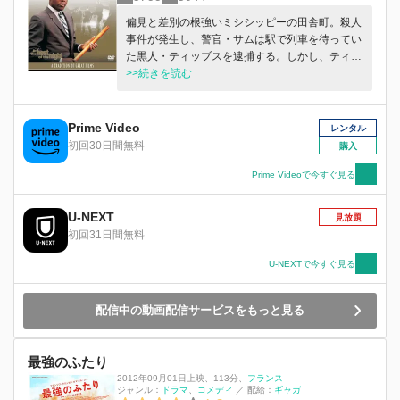
偏見と差別の根強いミシシッピーの田舎町。殺人
事件が発生し、警官・サムは駅で列車を待ってい
た黒人・ティッブスを逮捕する。しかし、ティッ
ブスはフィラデルフィアの刑事だった。切れ者の
>>続きを読む
ティッブスに署長のギレスピーは捜査の協力を依
頼する。
Prime Video
レンタル
初回30日間無料
購入
Prime Videoで今すぐ見る
U-NEXT
見放題
初回31日間無料
U-NEXTで今すぐ見る
配信中の動画配信サービスをもっと見る
最強のふたり
2012年09月01日上映
、
113分
、
フランス
ジャンル：
ドラマ
コメディ
／
配給：
ギャガ