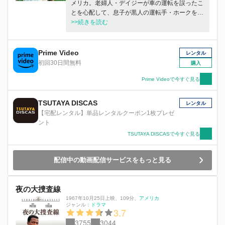
メリカ。老婦人・デイジーが車の運転を誤ったこ
とを心配して、息子が黒人の運転手・ホークを雇
う。最初は反発していたデイジーとホークの友情
>>続きを読む
を描く感動作。
Prime Video
レンタル
初回30日間無料
購入
Prime Videoで今すぐ見る
TSUTAYA DISCAS
レンタル
【宅配レンタル】単品レンタルクーポン1枚プレゼ
ント
TSUTAYA DISCASで今すぐ見る
配信中の動画配信サービスをもっと見る
夜の大捜査線
1967年10月25日上映
、
109分
、
アメリカ
ジャンル：
ドラマ
3.7
3755
3044