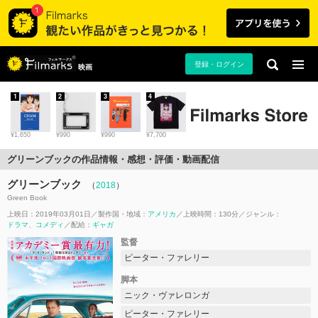
登録・ログイン
映画
1
2
3
4
¥1,650
¥990
¥990
¥7,700
グリーンブックの作品情報・感想・評価・動画配信
グリーンブック
（
2018
）
Green Book
上映日：2019年03月01日
製作国・地域：
アメリカ
上映時間：130分
ジャンル：
ドラマ
コメディ
配給：
ギャガ
監督
ピーター・ファレリー
脚本
ニック・ヴァレロンガ
ピーター・ファレリー