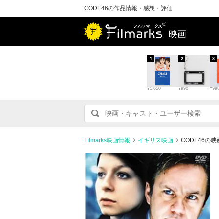
CODE46の作品情報・感想・評価
映画
1
2
3
¥1,650
¥990
¥99
Filmarks映画情報
イギリス映画
CODE46の