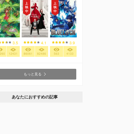
3.5
4.1
3.9
260
12431
86061
82486
563
4133
もっと見る
あなたにおすすめの記事