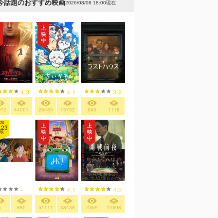
今話題のおすすめ映画
2026/08/08 18:00現在
4.3
4.1
3.2
072
44001
26430
15752
660
1118
26
.23
映
-
4.1
4.0
6
885
51111
38438
2369
14898