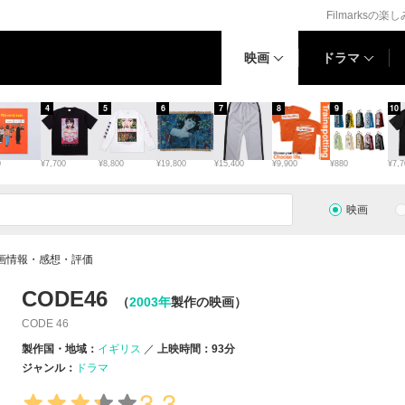
Filmarksの楽
映画
ドラマ
4
5
6
7
8
9
10
0
¥7,700
¥8,800
¥19,800
¥15,400
¥9,900
¥880
¥7,7
映画
映画情報・感想・評価
CODE46
（
2003年
製作の映画）
CODE 46
製作国・地域：
イギリス
上映時間：93分
ジャンル：
ドラマ
3.3