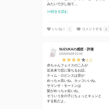
みたいで少し似て…
>>続きを読む
1
0
いいね！
コメントする
SUZUKAの感想・評価
2026/04/09 01:44
4.0
赤ちゃんフェイスの二人が
近未来で恋に落ちるお話。
ティム・ロビンスは背が
めっちゃ高いね。カッコいいね。
サマンサ・モートンは
髪がめっちゃ短いね。
そういう女の子にちょっとキュンと
する私だよ。