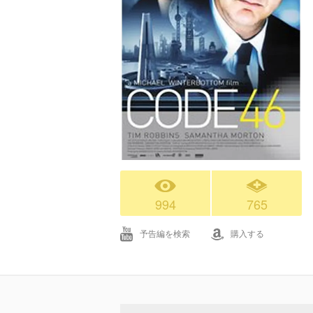
994
765
予告編を検索
購入する