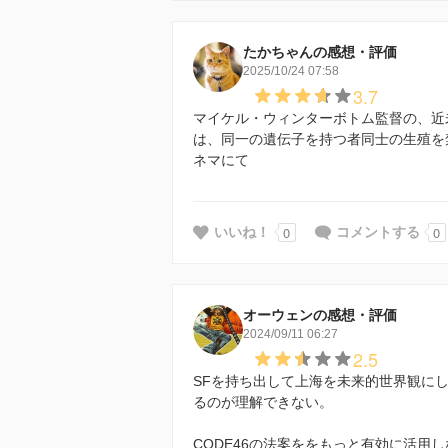
たかちゃんの感想・評価
2025/10/24 07:58
3.7
マイケル・ウィンターボトム監督の、近
は、同一の遺伝子を持つ者同士の生殖を
ネマにて
0
0
いいね！
コメントする
オーウェンの感想・評価
2024/09/11 06:27
2.5
SFを持ち出して上海を未来的世界観に
るのが理解できない。
CODE46の法案ををもっと有効に活用