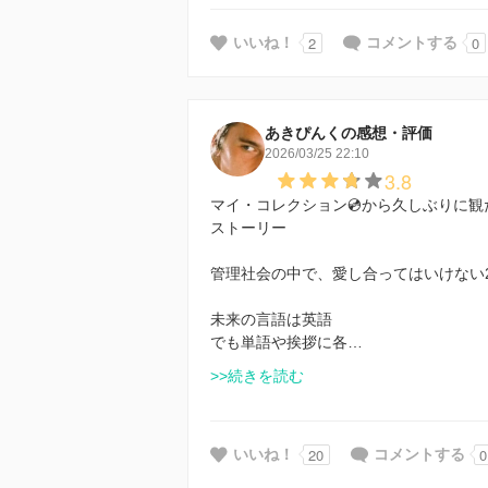
2
0
いいね！
コメントする
あきぴんくの感想・評価
2026/03/25 22:10
3.8
マイ・コレクション💿️から久しぶりに
ストーリー
管理社会の中で、愛し合ってはいけない
未来の言語は英語
でも単語や挨拶に各…
>>続きを読む
20
0
いいね！
コメントする