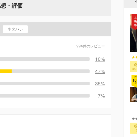
感想・評価
ネタバレ
994件のレビュー
10%
35
47%
20
10
35%
上
7%