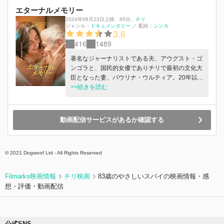
エターナルメモリー
2024年08月23日上映
、
85分
、
チリ
ジャンル：
ドキュメンタリー
／
配給：
シンカ
3.6
416
1489
著名なジャーナリストである夫、アウグスト・ゴ
ンゴラと、国民的女優でありチリで最初の文化大
臣となった妻、パウリナ・ウルティア。20年以上
に渡って深い愛情で結ばれたふたりは、自然に囲
>>続きを読む
まれた古い家をリフォームして暮らし、読書や散
歩を楽しみ、日々を丁寧に生きている。そんなな
かアウグストがアルツハイマーを患い、少しずつ
動画配信サービスがあるか確認する
記憶を失い、最愛の妻パウリナとの思い出さえも
消えていってしまう――。
© 2021 Dogwoof Ltd - All Rights Reserved
Filmarks映画情報
チリ映画
83歳のやさしいスパイの映画情報・感
想・評価・動画配信
公式SNS