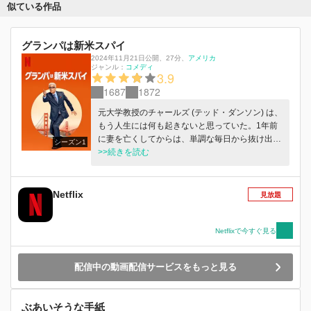
似ている作品
グランパは新米スパイ
2024年11月21日公開
、
27分
、
アメリカ
ジャンル：
コメディ
3.9
1687
1872
元大学教授のチャールズ (テッド・ダンソン) は、
もう人生には何も起きないと思っていた。1年前
に妻を亡くしてからは、単調な毎日から抜け出せ
シーズン1
なくなり、娘のエミリー (メアリー・エリザベ
>>続きを読む
ス・エリス) とも疎遠になっていた。ところが、
探偵のジュリー (ライラ・リッチクリーク) が出し
た求人広告を目にしたことで、チャールズは新し
Netflix
見放題
い冒険に乗り出すことになる。チャールズのミッ
ションは、サンフランシスコにある老人ホーム、
パシフィックビューに潜入し、ある家族の盗まれ
Netflixで今すぐ見る
た家宝の謎を解き明かすこと。入居者たちもスタ
ッフも、すべての人が容疑者という中で、パシフ
配信中の動画配信サービスをもっと見る
ィックビューのあらゆることに目を光らせている
施設長ディディ (ステファニー・ベアトリス) に気
づかれることなく、事件を解決できるかどうかは
ぶあいそうな手紙
チャールズにかかっている。なのに、目立たずに