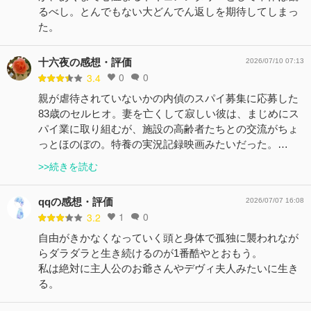
るべし。とんでもない大どんでん返しを期待してしまっ
た。
十六夜の感想・評価
2026/07/10 07:13
0
0
3.4
親が虐待されていないかの内偵のスパイ募集に応募した
83歳のセルヒオ。妻を亡くして寂しい彼は、まじめにス
パイ業に取り組むが、施設の高齢者たちとの交流がちょ
っとほのぼの。特養の実況記録映画みたいだった。…
>>続きを読む
qqの感想・評価
2026/07/07 16:08
1
0
3.2
自由がきかなくなっていく頭と身体で孤独に襲われなが
らダラダラと生き続けるのが1番酷やとおもう。
私は絶対に主人公のお爺さんやデヴィ夫人みたいに生き
る。