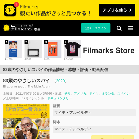
登録・ログイン
映画
1
2
3
4
¥1,650
¥990
¥990
¥7,700
83歳のやさしいスパイの作品情報・感想・評価・動画配信
83歳のやさしいスパイ
（
2020
）
El agente topo／The Mole Agent
上映日：2021年07月09日
製作国・地域：
チリ
アメリカ
ドイツ
オランダ
スペイン
上映時間：89分
ジャンル：
ドキュメンタリー
監督
マイテ・アルベルディ
脚本
マイテ・アルベルディ