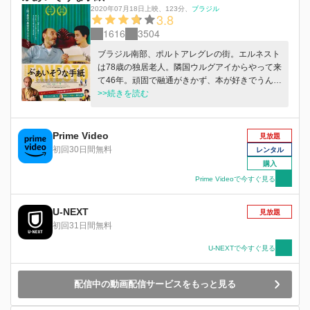
2020年07月18日上映
、
123分
、
ブラジル
いることは思いのほか難しく、人当たりの良いチ
3.8
ャールズは、たちまち入居者たちの人気者
1616
3504
に。"スパイ"となって、新たな一歩を踏み出した
チャールズは、人生にはこの先もまだまだいろい
ブラジル南部、ポルトアレグレの街。エルネスト
ろなことがあると気づき、そしてエミリーとのき
は78歳の独居老人。隣国ウルグアイからやって来
ずなも取り戻していく。 「グランパは新米スパ
て46年。頑固で融通がきかず、本が好きでうんち
イ」は、2021年アカデミー賞®長編ドキュメンタ
く好き。老境を迎え、ほとんど目が見えなくなっ
>>続きを読む
リー映画賞にノミネートされた「83歳のやさしい
た。もうこのまま人生は終わるだけ。そう思って
スパイ」をもとに、クリエイターのマイケル・シ
いたある日、一通の手紙が届く。差出人はウルグ
ュアが贈るコメディシリーズ。
アイ時代の友人の妻。エルネストは、偶然知り合
Prime Video
見放題
ったブラジル娘のビアに手紙を読んでくれるよう
初回30日間無料
レンタル
に頼む。「手紙の読み書き」のため、一人暮らし
購入
のエルネストの部屋にビアが出入りするようにな
Prime Videoで今すぐ見る
るが……それは、エルネストの人生を変える始ま
りだった。ワケありのビア、唯一心を許せる隣人
U-NEXT
ハビエル、昔の友人の妻ルシア、折り合いの悪い
見放題
息子のラミロ……。心を正直に伝えられないエル
初回31日間無料
ネストが最後に宛てた手紙の相手は？
U-NEXTで今すぐ見る
配信中の動画配信サービスをもっと見る