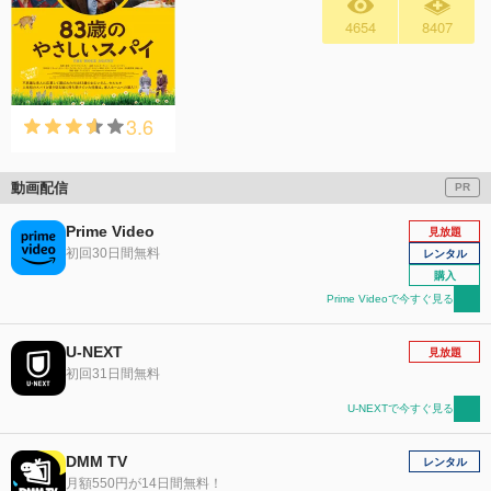
4654
8407
3.6
動画配信
PR
Prime Video
見放題
初回30日間無料
レンタル
購入
Prime Videoで今すぐ見る
U-NEXT
見放題
初回31日間無料
U-NEXTで今すぐ見る
DMM TV
レンタル
月額550円が14日間無料！