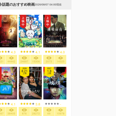
今話題のおすすめ映画
2026/08/07 04:00現在
4.3
4.1
4.0
221
44442
24697
15306
2073
14325
2026
2027
8.21
1.8
上映
上映
4.1
3.8
-
267
38405
876
28272
69
10978