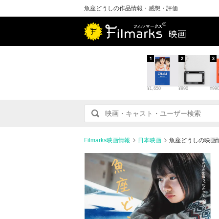
魚座どうしの作品情報・感想・評価
映画
1
2
3
¥1,650
¥990
¥99
Filmarks映画情報
日本映画
魚座どうしの映画