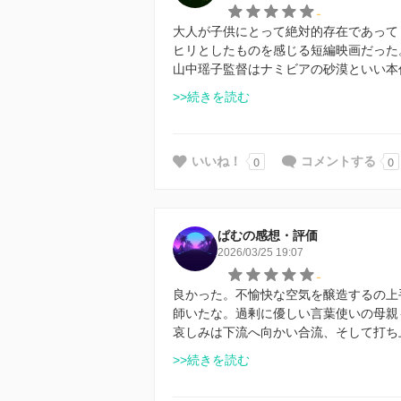
-
大人が子供にとって絶対的存在であって
ヒリとしたものを感じる短編映画だった
山中瑶子監督はナミビアの砂漠といい本
>>続きを読む
0
0
いいね！
コメントする
ぱむの感想・評価
2026/03/25 19:07
-
良かった。不愉快な空気を醸造するの上
師いたな。過剰に優しい言葉使いの母親
哀しみは下流へ向かい合流、そして打ち
>>続きを読む