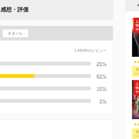
た感想・評価
ネタバレ
1,493件のレビュー
25%
32
62%
10%
3%
50