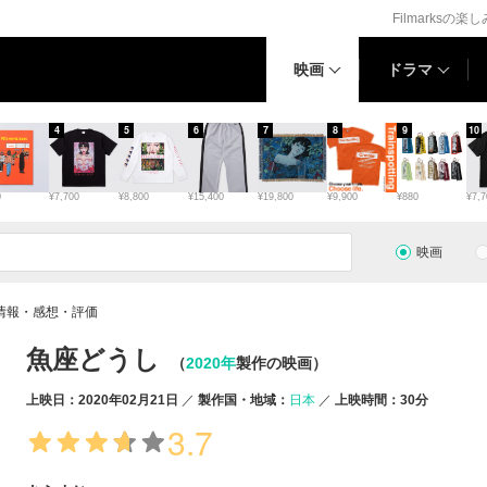
Filmarksの楽
映画
ドラマ
4
5
6
7
8
9
10
0
¥7,700
¥8,800
¥15,400
¥19,800
¥9,900
¥880
¥7,7
映画
情報・感想・評価
魚座どうし
（
2020年
製作の映画）
上映日：2020年02月21日
製作国・地域：
日本
上映時間：30分
3.7