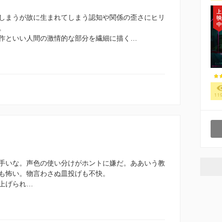
しまうが故に生まれてしまう認知や関係の歪さにヒリ
。
作といい人間の激情的な部分を繊細に描く…
11
手いな。声色の使い分けがホントに嫌だ。ああいう教
も怖い。物言わさぬ皿投げも不快。
上げられ…