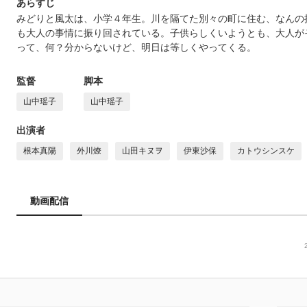
あらすじ
みどりと風太は、小学４年生。川を隔てた別々の町に住む、なんの
も大人の事情に振り回されている。子供らしくいようとも、大人が
って、何？分からないけど、明日は等しくやってくる。
監督
脚本
山中瑶子
山中瑶子
出演者
根本真陽
外川燎
山田キヌヲ
伊東沙保
カトウシンスケ
動画配信