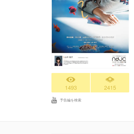
1493
2415
予告編を検索