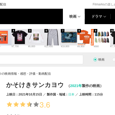
配信
Filmarksの楽
映画
ドラマ
4
5
6
7
8
9
10
0
¥7,700
¥8,800
¥15,400
¥19,800
¥9,900
¥880
¥7,7
映画
ウの映画情報・感想・評価・動画配信
かそけきサンカヨウ
（
2021年
製作の映画）
上映日：2021年10月15日
製作国・地域：
日本
上映時間：115分
3.6