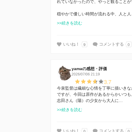
れていなかったので、やっと観ることが
穏やかで優しい時間が流れる中、人と人
>>続きを読む
9
0
いいね！
コメントする
yamaの感想・評価
2026/07/06 21:19
3.7
今泉監督は繊細な心情を丁寧に描いきな
ですが、今回は原作があるからかいつも
志田さん（陽）の少女から大人に…
>>続きを読む
0
0
いいね！
コメントする