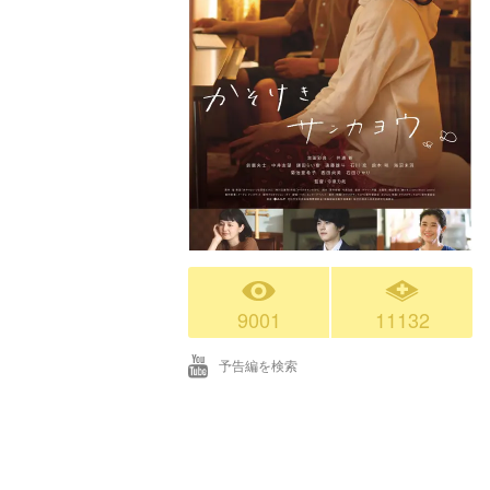
9001
11132
予告編を検索