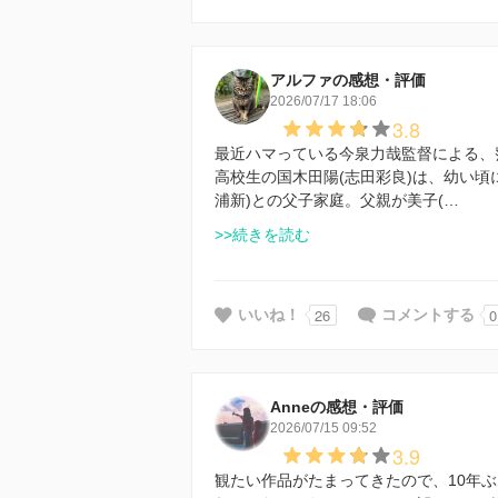
アルファの感想・評価
2026/07/17 18:06
3.8
最近ハマっている今泉力哉監督による、
高校生の国木田陽(志田彩良)は、幼い頃
浦新)との父子家庭。父親が美子(…
>>続きを読む
26
0
いいね！
コメントする
Anneの感想・評価
2026/07/15 09:52
3.9
観たい作品がたまってきたので、10年ぶり