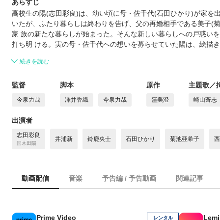
あらすじ
高校生の陽(志田彩良)は、幼い頃に母・佐千代(石田ひかり)が家を出
いたが、ふたり暮らしは終わりを告げ、父の再婚相手である美子(菊
家 族の新たな暮らしが始まった。そんな新しい暮らしへの戸惑いを
打ち明 ける。実の母・佐千代への想いを募らせていた陽は、絵描
続きを読む
監督
脚本
原作
主題歌／
今泉力哉
澤井香織
今泉力哉
窪美澄
崎山蒼志
出演者
志田彩良
井浦新
鈴鹿央士
石田ひかり
菊池亜希子
西
国木田陽
動画配信
音楽
予告編 / 予告動画
関連記事
Prime Video
Lemi
レンタル