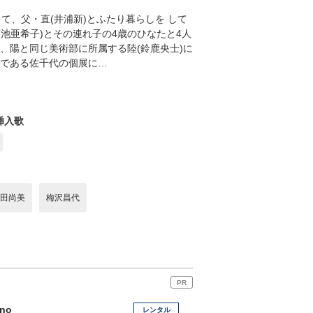
て、父・直(井浦新)とふたり暮らしを して
池亜希子)とその連れ子の4歳のひなたと4人
、陽と同じ美術部に所属する陸(鈴鹿央士)に
きである佐千代の個展に…
挿入歌
田尚美
梅沢昌代
PR
no
レンタル