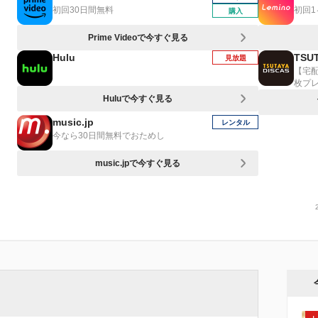
初回30日間無料
初回
購入
Prime Videoで今すぐ見る
Hulu
TSUT
見放題
【宅
枚プ
Huluで今すぐ見る
music.jp
レンタル
今なら30日間無料でおためし
music.jpで今すぐ見る