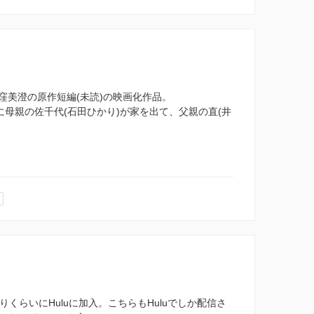
窪美澄の原作短編(未読)の映画化作品。
に母親の佐千代(石田ひかり)が家を出て、父親の直(井
くらいにHuluに加入。こちらもHuluでしか配信さ