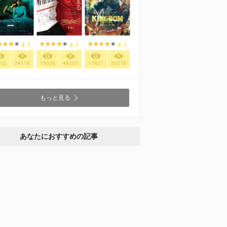
4.1
4.1
4.1
832
24178
76926
48203
17827
20279
もっと見る
あなたにおすすめの記事