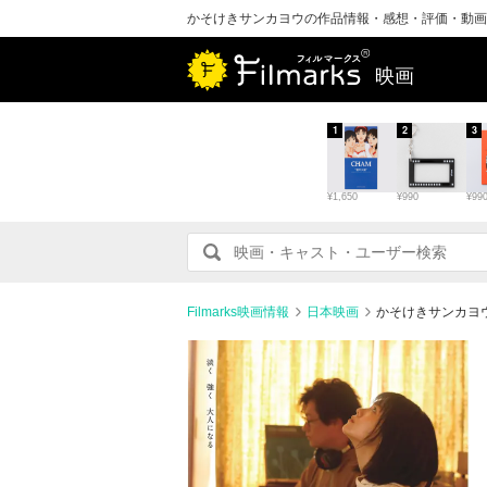
かそけきサンカヨウの作品情報・感想・評価・動画
映画
1
2
3
¥1,650
¥990
¥99
Filmarks映画情報
日本映画
かそけきサンカヨ