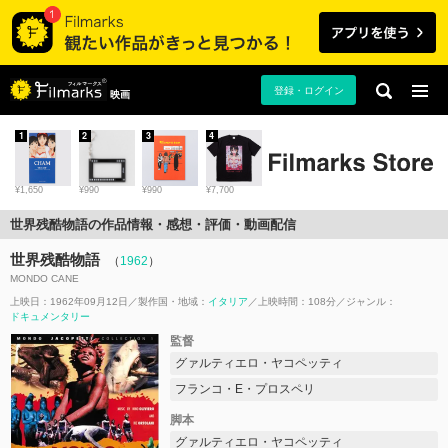
登録・ログイン
映画
1
2
3
4
¥1,650
¥990
¥990
¥7,700
世界残酷物語の作品情報・感想・評価・動画配信
世界残酷物語
（
1962
）
MONDO CANE
上映日：1962年09月12日
製作国・地域：
イタリア
上映時間：108分
ジャンル：
ドキュメンタリー
監督
グァルティエロ・ヤコペッティ
フランコ・E・プロスペリ
脚本
グァルティエロ・ヤコペッティ