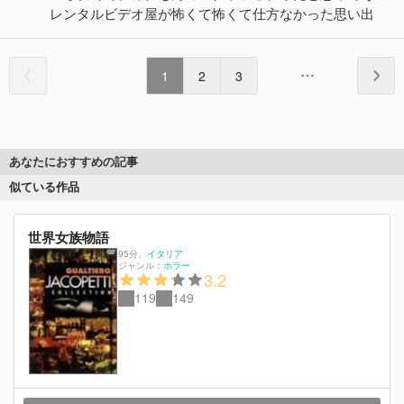
レンタルビデオ屋が怖くて怖くて仕方なかった思い出
1
2
3
あなたにおすすめの記事
似ている作品
世界女族物語
95分
、
イタリア
ジャンル：
ホラー
3.2
119
149