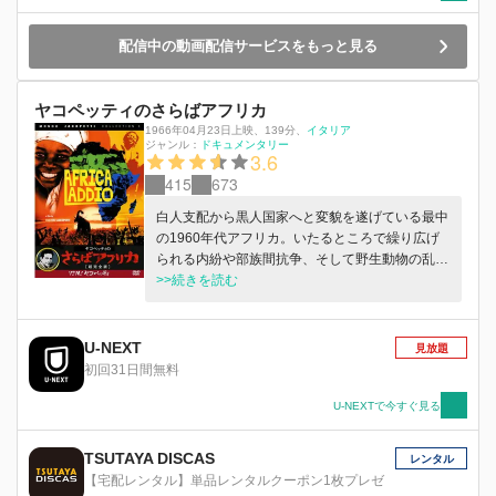
配信中の動画配信サービスをもっと見る
ヤコペッティのさらばアフリカ
1966年04月23日上映
、
139分
、
イタリア
ジャンル：
ドキュメンタリー
3.6
415
673
白人支配から黒人国家へと変貌を遂げている最中
の1960年代アフリカ。いたるところで繰り広げ
られる内紛や部族間抗争、そして野生動物の乱獲
など、カメラが捉えたのは目を覆いたくなるよう
>>続きを読む
な密漁者たちの蛮行、死体の山、公然と行われる
リンチや処刑だった。
U-NEXT
見放題
初回31日間無料
U-NEXTで今すぐ見る
TSUTAYA DISCAS
レンタル
【宅配レンタル】単品レンタルクーポン1枚プレゼ