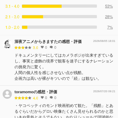
3.1 - 4.0
53%
2.1 - 3.0
28%
1.0 - 2.0
7%
深夜アニメからきますたの感想・評価
2026/08/05 18:01
0
0
3.0
ドキュメンタリーにしてはカメラポジが出来すぎている
し、事実と虚飾の境界で観客を迷子にするナレーション
の挑発力に驚く。
人間の個人性を感じさせない点が残酷。
企画力は高いが裸がキツいので「続」は観ない。
toramomoの感想・評価
2026/07/20 09:21
0
0
4.0
・ヤコペッティのモンド映画初めて観た。「残酷」とあ
るぐらいだからグロい映像たくさん見せられるのかと思
いきや意外とそうでもない。かなりシュールで諧謔的な