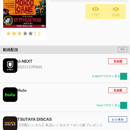
1727
2350
3.3
動画配信
PR
U-NEXT
見放題
初回31日間無料
U-NEXTで今すぐ見る
Hulu
見放題
Huluで今すぐ見る
TSUTAYA DISCAS
レンタル
【宅配レンタル】単品レンタルクーポン1枚プレゼント