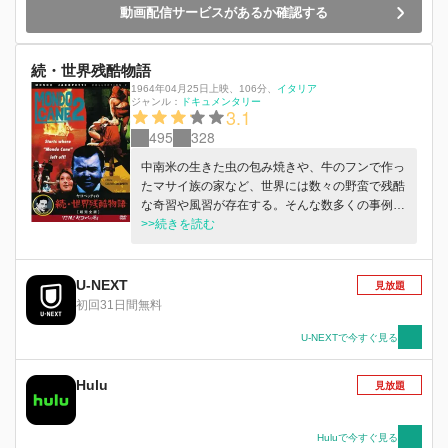
動画配信サービスがあるか確認する
続・世界残酷物語
1964年04月25日上映
、
106分
、
イタリア
ジャンル：
ドキュメンタリー
3.1
495
328
中南米の生きた虫の包み焼きや、牛のフンで作っ
たマサイ族の家など、世界には数々の野蛮で残酷
な奇習や風習が存在する。そんな数多くの事例
を、イタリアの鬼才、グァルティエロ・ヤコペッ
>>続きを読む
ティ監督のナレーションと共に過激な映像で紹介
する。
U-NEXT
見放題
初回31日間無料
U-NEXTで今すぐ見る
Hulu
見放題
Huluで今すぐ見る