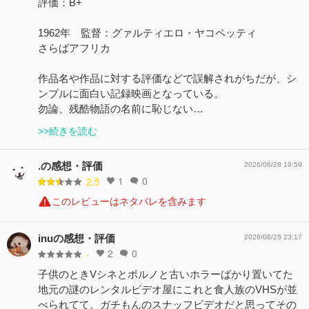
評価：B+
1962年 監督：グァルティエロ・ヤコペッティ
さらばアフリカ
作品名や作品に対する評価などで誤解されがちだが、シ
ンプルに面白い記録映画となっている。
勿論、残酷物語の名前に恥じない…
>>続きを読む
.の感想・評価
2026/06/28 19:59
1
0
2.5
このレビューはネタバレを含みます
inuの感想・評価
2026/06/25 23:17
2
0
-
子供のときVシネとポルノと古いホラーばかり置いてた
地元の謎のレンタルビデオ屋にこれと食人族のVHSが並
べられてて、ガチもんのスナッフビデオだと思ってその