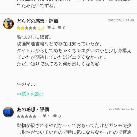
てたみたいですね。
どらどの感想・評価
2026/07/14 17:40
4
0
2.4
暇つぶしに鑑賞。
映画関連書籍などで存在は知っていたが、
タイトルからしてめちゃくちゃエグいのかと少し身構え
ていたが期待していたほどエグくなかった。
ただ、独りで観てると何か虚しくなる😢
牛のマ…
>>続きを読む
あの感想・評価
2026/07/11 12:11
1
0
-
動物が殺されるやだなーっておもってたけどガンモで少
し耐性がついていたので特に気にならなかったので普通