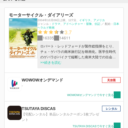
モーターサイクル・ダイアリーズ
2004年10月09日上映
、
127分
、
イギリス
アメリカ
ジャンル：
ドラマ
アドベンチャー・冒険
伝記
／
配給：
日本
ヘラルド映画
3.7
16335
14611
ロバート・レッドフォードが製作総指揮をとり、
チェ・ゲバラの南米旅行記を映画化。医学生時代
のゲバラがバイクで縦断した南米大陸での出会い
などを描くロードムービー。2005年アカデミー
>>続きを読む
賞歌曲賞を受賞。
WOWOWオンデマンド
見放題
-
WOWOWオンデマンドで今すぐ見る
TSUTAYA DISCAS
レンタル
【宅配レンタル】単品レンタルクーポン1枚プレゼ
ント
TSUTAYA DISCASで今すぐ見る