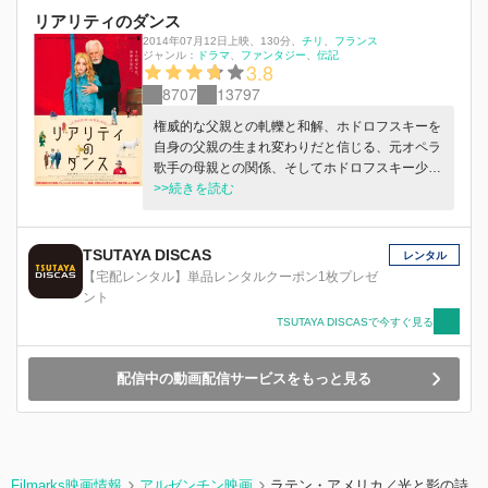
リアリティのダンス
2014年07月12日上映
、
130分
、
チリ
フランス
ジャンル：
ドラマ
ファンタジー
伝記
3.8
8707
13797
権威的な父親との軋轢と和解、ホドロフスキーを
自身の父親の生まれ変わりだと信じる、元オペラ
歌手の母親との関係、そしてホドロフスキー少年
が見た“世界”とは…映画の中で家族を再生させ、
>>続きを読む
自身の少年時代と家族への思いを、現実と空想を
瑞々しく交差させファンタスティックに描く。
TSUTAYA DISCAS
レンタル
【宅配レンタル】単品レンタルクーポン1枚プレゼ
ント
TSUTAYA DISCASで今すぐ見る
配信中の動画配信サービスをもっと見る
Filmarks映画情報
アルゼンチン映画
ラテン・アメリカ／光と影の詩