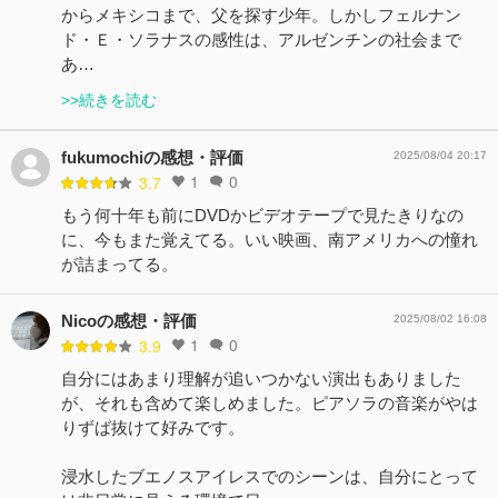
からメキシコまで、父を探す少年。しかしフェルナン
ド・Ｅ・ソラナスの感性は、アルゼンチンの社会まで
あ…
>>続きを読む
fukumochiの感想・評価
2025/08/04 20:17
1
0
3.7
もう何十年も前にDVDかビデオテープで見たきりなの
に、今もまた覚えてる。いい映画、南アメリカへの憧れ
が詰まってる。
Nicoの感想・評価
2025/08/02 16:08
1
0
3.9
自分にはあまり理解が追いつかない演出もありました
が、それも含めて楽しめました。ピアソラの音楽がやは
りずば抜けて好みです。
浸水したブエノスアイレスでのシーンは、自分にとって