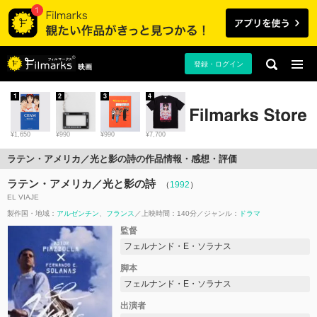
登録・ログイン
映画
1
2
3
4
¥1,650
¥990
¥990
¥7,700
ラテン・アメリカ／光と影の詩の作品情報・感想・評価
ラテン・アメリカ／光と影の詩
（
1992
）
EL VIAJE
製作国・地域：
アルゼンチン
フランス
上映時間：140分
ジャンル：
ドラマ
監督
フェルナンド・E・ソラナス
脚本
フェルナンド・E・ソラナス
出演者