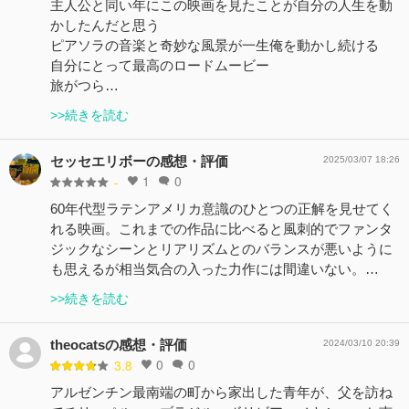
主人公と同い年にこの映画を見たことが自分の人生を動
かしたんだと思う
ピアソラの音楽と奇妙な風景が一生俺を動かし続ける
自分にとって最高のロードムービー
旅がつら…
>>続きを読む
セッセエリボーの感想・評価
2025/03/07 18:26
1
0
-
60年代型ラテンアメリカ意識のひとつの正解を見せてく
れる映画。これまでの作品に比べると風刺的でファンタ
ジックなシーンとリアリズムとのバランスが悪いように
も思えるが相当気合の入った力作には間違いない。…
>>続きを読む
theocatsの感想・評価
2024/03/10 20:39
0
0
3.8
アルゼンチン最南端の町から家出した青年が、父を訪ね