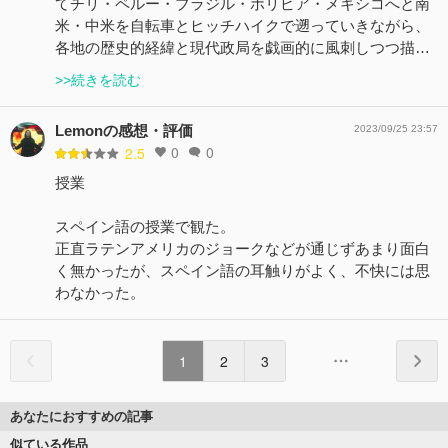
てチリ・ペルー・ブラジル・ボリビア・メキシコへと南
米・中米を自転車とヒッチハイクで遡っていきながら、
各地の歴史的経緯と現代政局を戯画的に風刺しつつ描…
>>続きを読む
Lemonの感想・評価
2023/09/25 23:57
0
0
2.5
授業
スペイン語の授業で観た。
正直ラテンアメリカのジョークなどが通じずあまり面白
く無かったが、スペイン語の耳触りがよく、不快には思
わなかった。
1
2
3
あなたにおすすめの記事
似ている作品