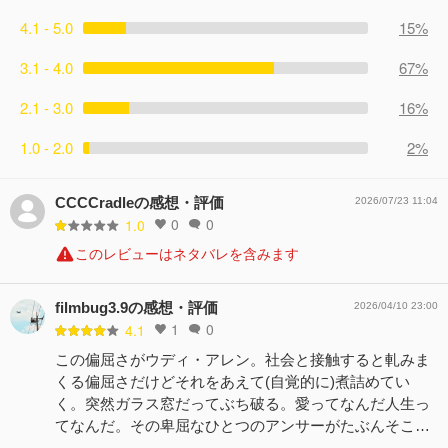
4.1 - 5.0
15%
3.1 - 4.0
67%
2.1 - 3.0
16%
1.0 - 2.0
2%
CCCCradleの感想・評価
2026/07/23 11:04
0
0
1.0
このレビューはネタバレを含みます
filmbug3.9の感想・評価
2026/04/10 23:00
1
0
4.1
この偏屈さがウディ・アレン。社会と接触すると軋みま
くる偏屈さだけどそれをあえて(自覚的に)煮詰めてい
く。突然ガラス窓だってぶち破る。愛ってなんだ人生っ
てなんだ。その卑屈なひとつのアンサーがたぶんそこ…