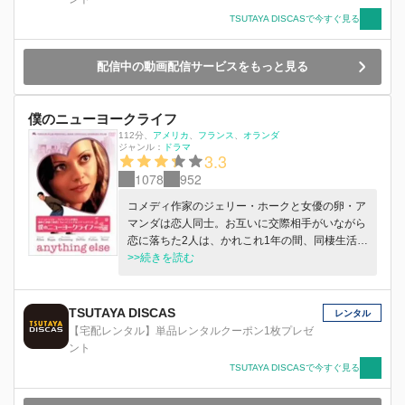
TSUTAYA DISCASで今すぐ見る
配信中の動画配信サービスをもっと見る
僕のニューヨークライフ
112分
、
アメリカ
フランス
オランダ
ジャンル：
ドラマ
3.3
1078
952
コメディ作家のジェリー・ホークと女優の卵・ア
マンダは恋人同士。お互いに交際相手がいながら
恋に落ちた2人は、かれこれ1年の間、同棲生活を
送っていた。ジェリーの彼女に対する気持ちは出
>>続きを読む
会った頃のままだったが、なぜか最近しっくりこ
ない感じがして…。
TSUTAYA DISCAS
レンタル
【宅配レンタル】単品レンタルクーポン1枚プレゼ
ント
TSUTAYA DISCASで今すぐ見る