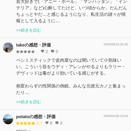
昔大好きで(「アニー・ホール」「マンハッタン」「イン
テリア」など)心酔してたけど、いつ頃からか、だんだん
ちょっとヤだ…と感じるようになり、私生活の諸々が情
報として入るように…
>>続きを読む
takeの感想・評価
2025/05/16 02:45
2
0
-
ペシミスティックで皮肉屋なのは聞いていて小気味い
い。こういう役をウディ・アレンがやるよりもラリー・
デヴィッドは毒がより効いている感じがする。
相変わらずの性関係の倒錯。みんな元彼元カノと集まっ
たり…
>>続きを読む
potatoの感想・評価
2025/04/30 23:04
8
0
4.7