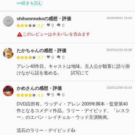
>>続きを読む
shihonnnekoの感想・評価
2026/03/01 15:24
0
0
3.2
このレビューはネタバレを含みます
たかちゃんの感想・評価
2025/12/30 00:38
0
0
3.7
アレン40作目。キャストは地味。主人公が観客に語り掛
けながら話を進める。 試写にて
かめさんの感想・評価
2025/12/06 02:43
5
0
4.0
DVD📀所有。ウッディ・アレン 2009年脚本・監督第40
作となるコメディ作品。ラリー・デイビッド、「レスラ
ー」のエバン・レイチェル・ウッド主演映画。
流石のラリー・デイビッド👍