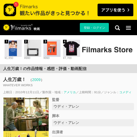
登録・ログイン
映画
1
2
3
4
¥1,650
¥990
¥990
¥7,700
人生万歳！の作品情報・感想・評価・動画配信
人生万歳！
（
2009
）
WHATEVER WORKS
上映日：2010年12月11日
製作国・地域：
アメリカ
上映時間：91分
ジャンル：
コメディ
監督
ウディ・アレン
脚本
ウディ・アレン
出演者