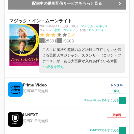
配信中の動画配信サービスをもっと見る
マジック・イン・ムーンライト
2015年04月11日上映
、
98分
、
アメリカ
イギリス
ジャンル：
恋愛
コメディ
／
配給：
ロングライド
3.4
25391
19603
この世に魔法や超能力など絶対に存在しないと信
じる英国人マジシャン、スタンリー（コリン・フ
ァース）が、ある大富豪が入れあげている米国人
占い師の真偽のほどを見抜いてほしいと友人に頼
>>続きを読む
まれる。すぐさま自信満々にコート・ダジュール
の豪邸に乗り込むスタンリーだったが、その占い
師ソフィー（エマ・ストーン）が連発する驚くべ
Prime Video
レンタル
き透視能力に圧倒され、人生観を根底からひっく
初回30日間無料
購入
り返される。しかも容姿も性格も抜群にチャーミ
ングな彼女に、不覚にも魅了されてしまい……。
Prime Videoで今すぐ見る
U-NEXT
見放題
初回31日間無料
U-NEXTで今すぐ見る