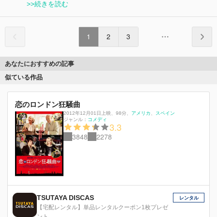
>>続きを読む
1
2
3
あなたにおすすめの記事
似ている作品
恋のロンドン狂騒曲
2012年12月01日上映
、
98分
、
アメリカ
スペイン
ジャンル：
コメディ
3.3
3848
2278
TSUTAYA DISCAS
レンタル
【宅配レンタル】単品レンタルクーポン1枚プレゼ
ント