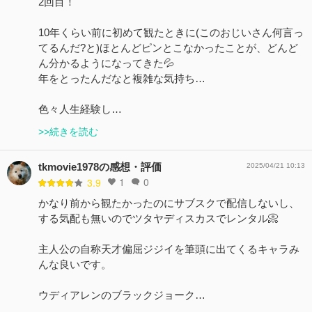
2回目！
10年くらい前に初めて観たときに(このおじいさん何言っ
てるんだ?と)ほとんどピンとこなかったことが、どんど
ん分かるようになってきた💦
年をとったんだなと複雑な気持ち…
色々人生経験し…
>>続きを読む
tkmovie1978の感想・評価
2025/04/21 10:13
1
0
3.9
かなり前から観たかったのにサブスクで配信しないし、
する気配も無いのでツタヤディスカスでレンタル📀
主人公の自称天才偏屈ジジイを筆頭に出てくるキャラみ
んな良いです。
ウディアレンのブラックジョーク…