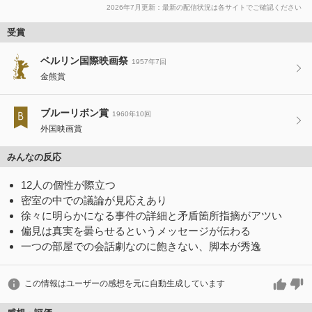
2026年7月更新：最新の配信状況は各サイトでご確認ください
受賞
ベルリン国際映画祭
1957年7回
金熊賞
ブルーリボン賞
1960年10回
外国映画賞
みんなの反応
12人の個性が際立つ
密室の中での議論が見応えあり
徐々に明らかになる事件の詳細と矛盾箇所指摘がアツい
偏見は真実を曇らせるというメッセージが伝わる
一つの部屋での会話劇なのに飽きない、脚本が秀逸
この情報はユーザーの感想を元に自動生成しています