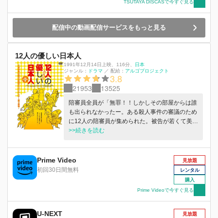
TSUTAYA DISCASで今すぐ見る
配信中の動画配信サービスをもっと見る
12人の優しい日本人
1991年12月14日上映
、
116分
、
日本
ジャンル：
ドラマ
／
配給：
アルゴプロジェクト
3.8
21953
13525
陪審員全員が「無罪！！しかしその部屋からは誰
も出られなかったー。ある殺人事件の審議のため
に12人の陪審員が集められた。被告が若くて美人
であることから、陪審員全員が無罪の決を出し、
>>続きを読む
審議は早々に終了するかに見えた。しかし、陪審
員2号が無罪の根拠を一人一人に問いただし始め
たところから、審議の様相が混迷を呈していく。
Prime Video
見放題
彼らは果たして「真実」に辿り着けるのだろう
初回30日間無料
レンタル
か…。東京サンシャインボーイズの傑作舞台の映
購入
画化で、脚本を同劇団主宰の三谷幸喜が執筆して
Prime Videoで今すぐ見る
いる。
U-NEXT
見放題