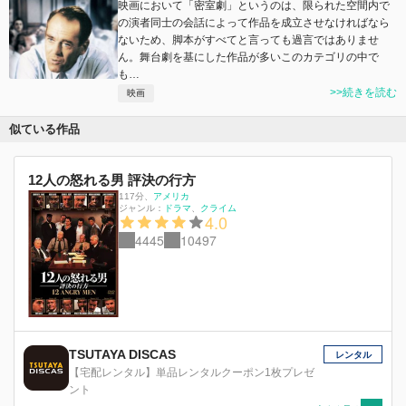
映画において「密室劇」というのは、限られた空間内で
の演者同士の会話によって作品を成立させなければなら
ないため、脚本がすべてと言っても過言ではありませ
ん。舞台劇を基にした作品が多いこのカテゴリの中で
も…
>>続きを読む
映画
似ている作品
12人の怒れる男 評決の行方
117分
、
アメリカ
ジャンル：
ドラマ
クライム
4.0
4445
10497
TSUTAYA DISCAS
レンタル
【宅配レンタル】単品レンタルクーポン1枚プレゼ
ント