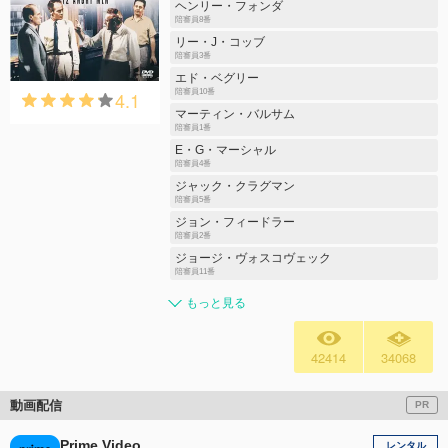
ヘンリー・フォンダ
陪審員8番
リー・J・コッブ
陪審員3番
エド・ベグリー
4.1
陪審員10番
マーティン・バルサム
陪審員1番
E・G・マーシャル
陪審員4番
ジャック・クラグマン
陪審員5番
ジョン・フィードラー
陪審員2番
ジョージ・ヴォスコヴェック
陪審員11番
もっと見る
42414
34068
動画配信
PR
Prime Video
レンタル