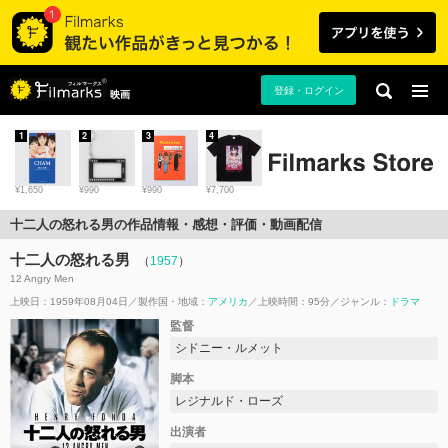
登録・ログイン
映画
1
2
3
4
¥1,650
¥990
¥990
¥7,700
十二人の怒れる男の作品情報・感想・評価・動画配信
十二人の怒れる男
（
1957
）
12 Angry Men
上映日：1959年08月04日
製作国・地域：
アメリカ
上映時間：95分
ジャンル：
ドラマ
監督
シドニー・ルメット
脚本
レジナルド・ローズ
出演者