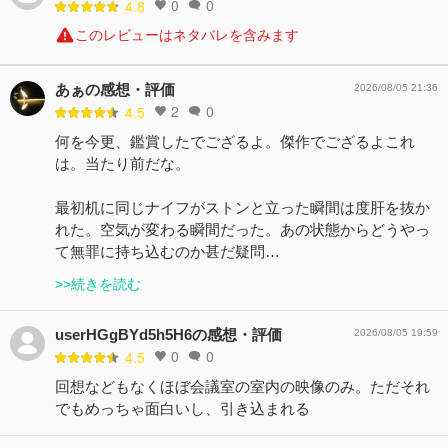
0
0
4.8
このレビューはネタバレを含みます
あぁの感想・評価
2026/08/05 21:36
2
0
4.5
何を今更、鑑賞したでござるよ。傑作でござるよこれ
は。当たり前だな。
最初机に同じナイフがストンと立った瞬間は度肝を抜か
れた。空気が変わる瞬間だった。あの状態からどうやっ
て無罪に持ち込むのか甚だ疑問…
>>続きを読む
userHGgBYd5h5H6の感想・評価
2026/08/05 19:59
0
0
4.5
回想などもなくほぼ会議室の室内の映像のみ。ただそれ
でもめっちゃ面白いし、引き込まれる