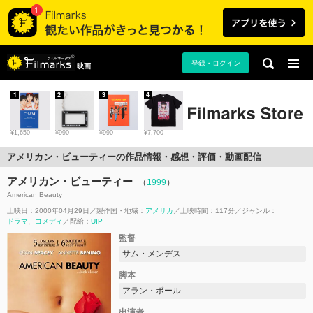
登録・ログイン
映画
1
2
3
4
¥1,650
¥990
¥990
¥7,700
アメリカン・ビューティーの作品情報・感想・評価・動画配信
アメリカン・ビューティー
（
1999
）
American Beauty
上映日：2000年04月29日
製作国・地域：
アメリカ
上映時間：117分
ジャンル：
ドラマ
コメディ
配給：
UIP
監督
サム・メンデス
脚本
アラン・ボール
出演者