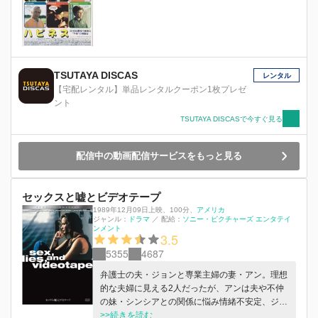
TSUTAYA DISCAS
レンタル
【宅配レンタル】単品レンタルクーポン1枚プレゼ
ント
TSUTAYA DISCASで今すぐ見る
配信中の動画配信サービスをもっと見る
セックスと嘘とビデオテープ
1989年12月09日上映
、
100分
、
アメリカ
ジャンル：
ドラマ
／
配給：
ソニー・ピクチャーズ エンタテイ
ンメント
3.5
5355
4687
弁護士の夫・ジョンと専業主婦の妻・アン。理想
的な夫婦に見える2人だったが、アンは夫や不仲
の妹・シンシアとの関係に悩み情緒不安定、ジョ
ンはシンシアと不倫関係にあった。そんなある
>>続きを読む