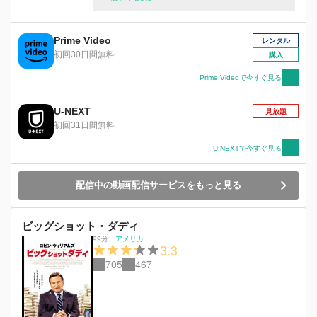
日、2人の前にジョンの学生時代の友人・グレア
ムが現れる。
Prime Video
レンタル
初回30日間無料
購入
Prime Videoで今すぐ見る
U-NEXT
見放題
初回31日間無料
U-NEXTで今すぐ見る
配信中の動画配信サービスをもっと見る
ビッグショット・ダディ
99分
、
アメリカ
3.3
705
467