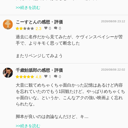
>>続きを読む
こーすとんの感想・評価
2026/08/06 23:12
0
0
2.3
過去に名作だから見てみたが、ケヴィンスペイシーが苦
手で、よりキモく思って断念した
またリベンジしてみよう
千歳飴舐郎の感想・評価
2026/08/06 22:02
1
0
4.8
大昔に観てめちゃくちゃ面白かった記憶はあるけど内容
を忘れていたのでもう1回観たけど。やっぱりめちゃくち
ゃ面白いな。というか、こんなアクの強い映画よく忘れ
られたな。
脚本が良いのは勿論なんだけど、キ…
>>続きを読む