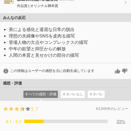
作品賞
オリジナル脚本賞
みんなの反応
美による感化と退屈な日常の脱出
理想の夫婦像やSNSを皮肉る描写
登場人物の欠点やコンプレックスの描写
中年の欲望と抑圧からの解放
人間の本質と見せかけの部分の描写
この情報はユーザーの感想を元に自動生成しています
感想・評価
すべての感想・評価
ネタバレなし
ネタバレ
3.7
63,945件のレビュー
4.1 - 5.0
23%