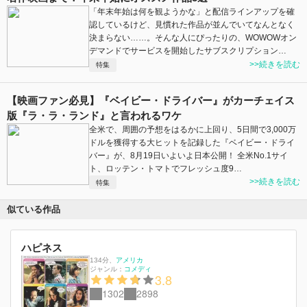
「年末年始は何を観ようかな」と配信ラインアップを確
認しているけど、見慣れた作品が並んでいてなんとなく
決まらない……。そんな人にぴったりの、WOWOWオン
デマンドでサービスを開始したサブスクリプション…
>>続きを読む
特集
【映画ファン必見】『ベイビー・ドライバー』がカーチェイス
版『ラ・ラ・ランド』と言われるワケ
全米で、周囲の予想をはるかに上回り、5日間で3,000万
ドルを獲得する大ヒットを記録した『ベイビー・ドライ
バー』が、8月19日いよいよ日本公開！ 全米No.1サイ
ト、ロッテン・トマトでフレッシュ度9…
>>続きを読む
特集
似ている作品
ハピネス
134分
、
アメリカ
ジャンル：
コメディ
3.8
1302
2898