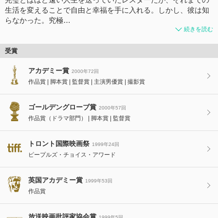
生活を変えることで自由と幸福を手に入れる。しかし、彼は知
らなかった。究極…
続きを読む
受賞
アカデミー賞
2000年72回
作品賞
脚本賞
監督賞
主演男優賞
撮影賞
ゴールデングローブ賞
2000年57回
作品賞（ドラマ部門）
脚本賞
監督賞
トロント国際映画祭
1999年24回
ピープルズ・チョイス・アワード
英国アカデミー賞
1999年53回
作品賞
放送映画批評家協会賞
1999年5回