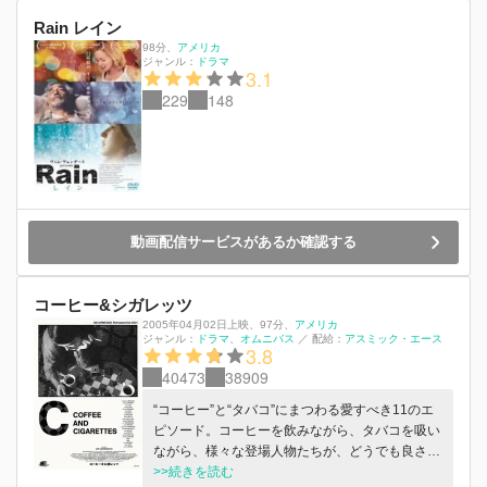
Rain レイン
98分
、
アメリカ
ジャンル：
ドラマ
3.1
229
148
動画配信サービスがあるか確認する
コーヒー&シガレッツ
2005年04月02日上映
、
97分
、
アメリカ
ジャンル：
ドラマ
オムニバス
／
配給：
アスミック・エース
3.8
40473
38909
“コーヒー”と“タバコ”にまつわる愛すべき11のエ
ピソード。コーヒーを飲みながら、タバコを吸い
ながら、様々な登場人物たちが、どうでも良さそ
うで、良くない、でもひとクセある会話を繰り広
>>続きを読む