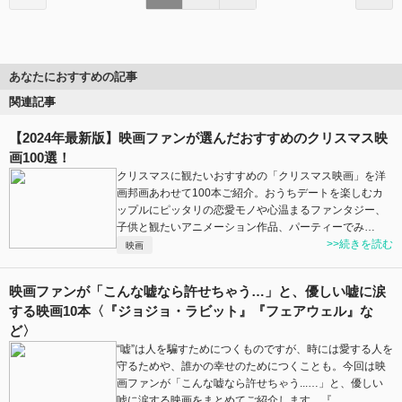
あなたにおすすめの記事
関連記事
【2024年最新版】映画ファンが選んだおすすめのクリスマス映
画100選！
クリスマスに観たいおすすめの「クリスマス映画」を洋
画邦画あわせて100本ご紹介。おうちデートを楽しむカ
ップルにピッタリの恋愛モノや心温まるファンタジー、
子供と観たいアニメーション作品、パーティーでみ…
>>続きを読む
映画
映画ファンが「こんな嘘なら許せちゃう…」と、優しい嘘に涙
する映画10本〈『ジョジョ・ラビット』『フェアウェル』な
ど〉
“嘘”は人を騙すためにつくものですが、時には愛する人を
守るためや、誰かの幸せのためにつくことも。今回は映
画ファンが「こんな嘘なら許せちゃう...…」と、優しい
嘘に涙する映画をまとめてご紹介します。『…