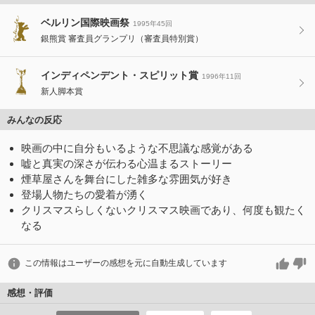
ベルリン国際映画祭
1995年45回
銀熊賞 審査員グランプリ（審査員特別賞）
インディペンデント・スピリット賞
1996年11回
新人脚本賞
みんなの反応
映画の中に自分もいるような不思議な感覚がある
嘘と真実の深さが伝わる心温まるストーリー
煙草屋さんを舞台にした雑多な雰囲気が好き
登場人物たちの愛着が湧く
クリスマスらしくないクリスマス映画であり、何度も観たく
なる
この情報はユーザーの感想を元に自動生成しています
感想・評価