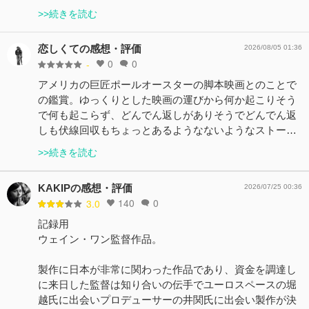
>>続きを読む
恋しくての感想・評価
2026/08/05 01:36
0
0
-
アメリカの巨匠ポールオースターの脚本映画とのことで
の鑑賞。ゆっくりとした映画の運びから何か起こりそう
で何も起こらず、どんでん返しがありそうでどんでん返
しも伏線回収もちょっとあるようなないようなストー…
>>続きを読む
KAKIPの感想・評価
2026/07/25 00:36
140
0
3.0
記録用
ウェイン・ワン監督作品。
製作に日本が非常に関わった作品であり、資金を調達し
に来日した監督は知り合いの伝手でユーロスペースの堀
越氏に出会いプロデューサーの井関氏に出会い製作が決