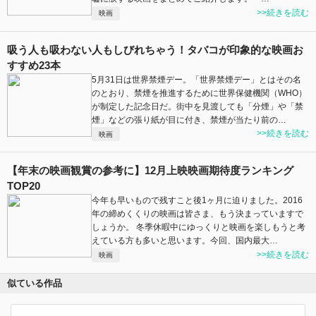
>>続きを読む
映画
吸う人も吸わない人もしびれちゃう！タバコが印象的な映画お
すすめ23本
5月31日は世界禁煙デー。「世界禁煙デー」とはその名
のとおり、禁煙を推進するために世界保健機関（WHO）
が制定した記念日だ。街中を見渡しても「分煙」や「禁
煙」などの張り紙が目に付き、禁煙が当たり前の…
>>続きを読む
映画
【年末の映画観賞の参考に】12月上映映画期待度ランキング
TOP20
今年も早いもので残すこと後1ヶ月に迫りました。2016
年の締めくくりの映画は皆さま、もう決まっていますで
しょうか。 冬季休暇中にゆっくりと映画を楽しもうと考
えている方も多いと思います。今回、国内最大…
>>続きを読む
映画
似ている作品