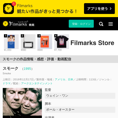
登録・ログイン
映画
1
2
3
4
¥1,650
¥990
¥990
¥7,700
スモークの作品情報・感想・評価・動画配信
スモーク
（
1995
）
Smoke
上映日：2016年12月17日
製作国・地域：
アメリカ
日本
上映時間：113分
ジャンル：
ドラマ
配給：
アークエンタテインメント
監督
ウェイン・ワン
脚本
ポール・オースター
出演者