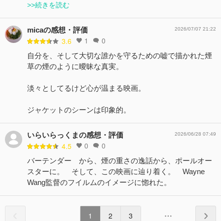
>>続きを読む
micaの感想・評価
2026/07/07 21:22
1
0
3.6
自分を、そして大切な誰かを守るための嘘で描かれた煙
草の煙のように曖昧な真実。
淡々としてるけど心が温まる映画。
ジャケットのシーンは印象的。
いらいらっくまの感想・評価
2026/06/28 07:49
0
0
4.5
バーテンダー から、煙の重さの逸話から、ポールオー
スターに。 そして、この映画に辿り着く。 Wayne
Wang監督のフイルムのイメージに惚れた。
1
2
3