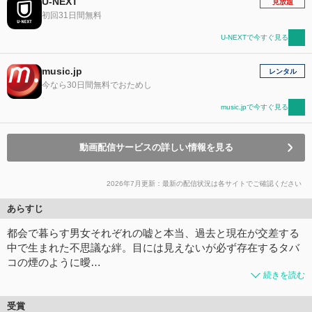
U-NEXT
見放題
初回31日間無料
U-NEXTで今すぐ見る
music.jp
レンタル
今なら30日間無料でおためし
music.jpで今すぐ見る
動画配信サービスの詳しい情報を見る
2026年7月更新：最新の配信状況は各サイトでご確認ください
あらすじ
都会で暮らす男女それぞれの嘘と本当、過去と現在が交差する
中で生まれた不思議な絆。目には見えないが必ず存在するタバ
コの煙のように曖…
続きを読む
受賞