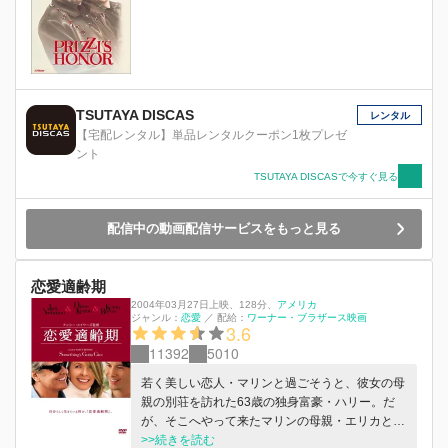
TSUTAYA DISCAS
レンタル
【宅配レンタル】単品レンタルクーポン1枚プレゼ
ント
TSUTAYA DISCASで今すぐ見る
配信中の動画配信サービスをもっと見る
恋愛適齢期
2004年03月27日上映
、
128分
、
アメリカ
ジャンル：
恋愛
／
配給：
ワーナー・ブラザース映画
3.6
11392
5010
若く美しい恋人・マリンと過ごそうと、彼女の母
親の別荘を訪れた63歳の独身富豪・ハリー。だ
が、そこへやって来たマリンの母親・エリカと鉢
合わせしてしまう。気まずい雰囲気の中、ハリー
>>続きを読む