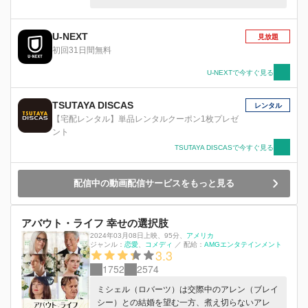
が心臓発作で倒れ、エリカの別荘で療養生活を送
ることになり…。
U-NEXT
見放題
初回31日間無料
U-NEXTで今すぐ見る
TSUTAYA DISCAS
レンタル
【宅配レンタル】単品レンタルクーポン1枚プレゼ
ント
TSUTAYA DISCASで今すぐ見る
配信中の動画配信サービスをもっと見る
アバウト・ライフ 幸せの選択肢
2024年03月08日上映
、
95分
、
アメリカ
ジャンル：
恋愛
コメディ
／
配給：
AMGエンタテインメント
3.3
1752
2574
ミシェル（ロバーツ）は交際中のアレン（ブレイ
シー）との結婚を望む一方、煮え切らないアレ