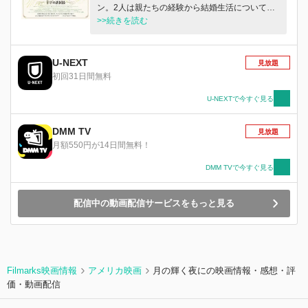
ン。2人は親たちの経験から結婚生活について学
ぼうと、両家顔合わせのディナーの席を設ける。
>>続きを読む
だが驚いたことに、互いの両親はすでに顔なじみ
だった。なんとお互いの配偶者同士で不倫をして
いたのだ！厳しい状況に追い込まれた親たちは、
U-NEXT
見放題
子供たちに自分たちの不倫を隠しながら、配偶者
初回31日間無料
の愛人と正面対決を図る。だがある事をきっかけ
に6人の運命は予測不可能の展開に…。
U-NEXTで今すぐ見る
DMM TV
見放題
月額550円が14日間無料！
DMM TVで今すぐ見る
配信中の動画配信サービスをもっと見る
Filmarks映画情報
アメリカ映画
月の輝く夜にの映画情報・感想・評
価・動画配信