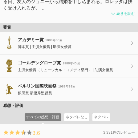
る日、友人のジョニーから結婚を申し込まれる。ロレッタは快
く受け入れるが、…
続きを読む
受賞
アカデミー賞
1988年60回
脚本賞
主演女優賞
助演女優賞
ゴールデングローブ賞
1988年45回
主演女優賞（ミュージカル・コメディ部門）
助演女優賞
ベルリン国際映画祭
1988年38回
銀熊賞 最優秀監督賞
感想・評価
すべての感想・評価
ネタバレなし
ネタバレ
3.6
3,331件のレビュー