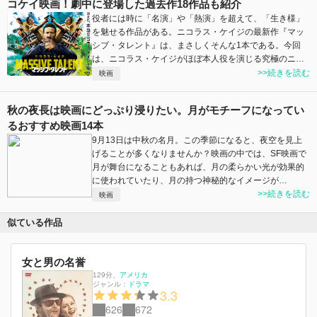
コケイ映画！劇中に登場した過去作18作品も紹介
役者には時に「名演」や「熱演」を超えて、「生き様」
を魅せる作品がある。ニコラス・ケイジの最新作『マッ
シブ・タレント』は、まさしくそんな1本である。今回
は、ニコラス・ケイジがほぼ本人役を演じる究極のニ…
>>続きを読む
映画
秋の夜長は映画にどっぷり浸りたい。月がモチーフになってい
るおすすめ映画14本
9月13日は中秋の名月。この季節になると、夜空を見上
げることが多くなりませんか？映画の中では、SF映画で
月が舞台になることもあれば、月の柔らかい光が効果的
に使われていたり、月の持つ神秘的なイメージが…
>>続きを読む
映画
似ている作品
女と男の名誉
129分
、
アメリカ
ジャンル：
ドラマ
3.3
626
672