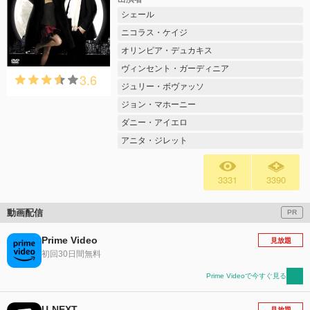
シェール
ニコラス・ケイジ
オリンピア・デュカキス
ヴィンセント・ガーディニア
3.6
ジュリー・ボヴァッソ
ジョン・マホーニー
ダニー・アイエロ
アニタ・ジレット
3331
3390
動画配信
PR
Prime Video
見放題
初回30日間無料
Prime Videoで今すぐ見る
U-NEXT
見放題