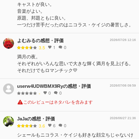
キャストが良い。
音楽がよい。
原題、邦題ともに良い。
一つだけ苦手だったのはニコラス・ケイジの暑苦しさ。
よむみるの感想・評価
2026/07/26 12:16
1
0
3.5
満月の夜。
それぞれがいろんな思いで大きな輝く満月を見上げる。
それだけでもロマンチック💛
userw4UDWBMX9Ryの感想・評価
2026/07/06 09:59
0
0
-
このレビューはネタバレを含みます
JaJaの感想・評価
2026/06/27 21:36
6
0
3.6
シェールもニコラス・ケイジも好きな顔立ちじゃないけ