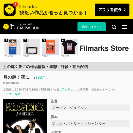
登録・ログイン
映画
1
2
3
4
¥1,650
¥990
¥990
¥7,700
月の輝く夜にの作品情報・感想・評価・動画配信
月の輝く夜に
（
1987
）
Moonstruck
上映日：1988年03月26日
製作国・地域：
アメリカ
上映時間：102分
ジャンル：
ドラマ
恋愛
監督
ノーマン・ジュイソン
脚本
ジョン・パトリック・シャンリー
出演者