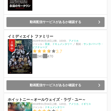
動画配信サービスがあるか確認する
イミディエイト ファミリー
2026年06月19日上映
、
103分
、
アメリカ
ジャンル：
音楽
ドキュメンタリー
／
配給：
サンタバーバラ・
ピクチャーズ
3.7
240
470
動画配信サービスがあるか確認する
ホイットニー～オールウェイズ・ラヴ・ユー～
2019年01月04日上映
、
120分
、
アメリカ
イギリス
ジャンル：
ドキュメンタリー
3.6