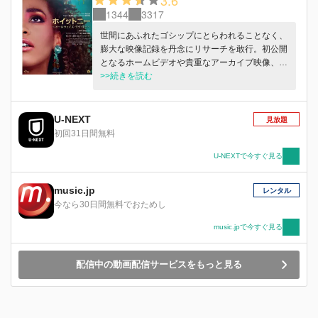
1344
3317
世間にあふれたゴシップにとらわれることなく、
膨大な映像記録を丹念にリサーチを敢行。初公開
となるホームビデオや貴重なアーカイブ映像、未
発表音源とともに、家族、友人、仕事仲間などの
>>続きを読む
証言を紡ぎ合わせることで見えてきた彼女の真の
姿とは？その知られざる素顔に鋭く、フェアに迫
る傑作ドキュメンタリー。
U-NEXT
見放題
初回31日間無料
U-NEXTで今すぐ見る
music.jp
レンタル
今なら30日間無料でおためし
music.jpで今すぐ見る
配信中の動画配信サービスをもっと見る