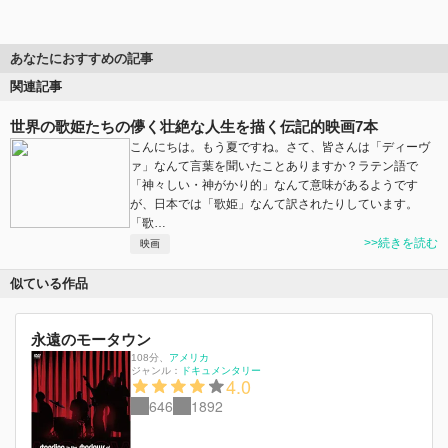
あなたにおすすめの記事
関連記事
世界の歌姫たちの儚く壮絶な人生を描く伝記的映画7本
こんにちは。もう夏ですね。さて、皆さんは「ディーヴ
ァ」なんて言葉を聞いたことありますか？ラテン語で
「神々しい・神がかり的」なんて意味があるようです
が、日本では「歌姫」なんて訳されたりしています。
「歌…
>>続きを読む
映画
似ている作品
永遠のモータウン
108分
、
アメリカ
ジャンル：
ドキュメンタリー
4.0
646
1892