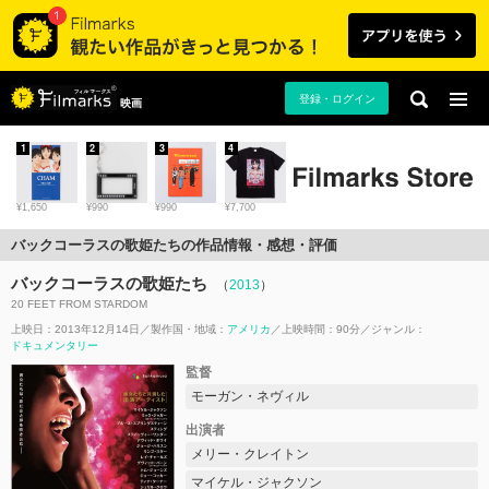
登録・ログイン
映画
1
2
3
4
¥1,650
¥990
¥990
¥7,700
バックコーラスの歌姫たちの作品情報・感想・評価
バックコーラスの歌姫たち
（
2013
）
20 FEET FROM STARDOM
上映日：2013年12月14日
製作国・地域：
アメリカ
上映時間：90分
ジャンル：
ドキュメンタリー
監督
モーガン・ネヴィル
出演者
メリー・クレイトン
マイケル・ジャクソン