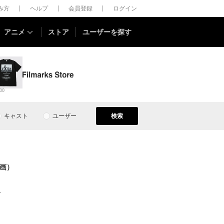
しみ方
ヘルプ
会員登録
ログイン
アニメ
ストア
ユーザーを探す
00
キャスト
ユーザー
検索
画）
分