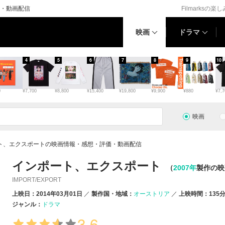
・動画配信
Filmarksの楽
映画
ドラマ
4
5
6
7
8
9
10
0
¥7,700
¥8,800
¥15,400
¥19,800
¥9,900
¥880
¥7,7
映画
ト、エクスポートの映画情報・感想・評価・動画配信
インポート、エクスポート
（
2007年
製作の映
IMPORT/EXPORT
上映日：2014年03月01日
製作国・地域：
オーストリア
上映時間：135
ジャンル：
ドラマ
3.6