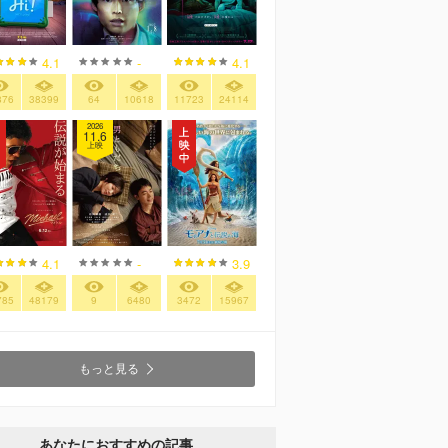
4.1
-
4.1
876
38399
64
10618
11723
24114
2026
11.6
上映
4.1
-
3.9
785
48179
9
6480
3472
15967
もっと見る
あなたにおすすめの記事