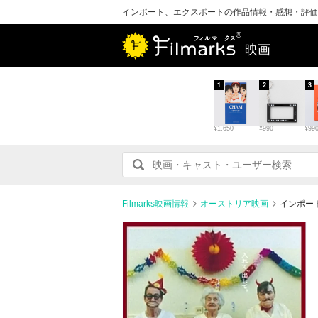
インポート、エクスポートの作品情報・感想・評価
映画
1
2
3
¥1,650
¥990
¥99
Filmarks映画情報
オーストリア映画
インポー