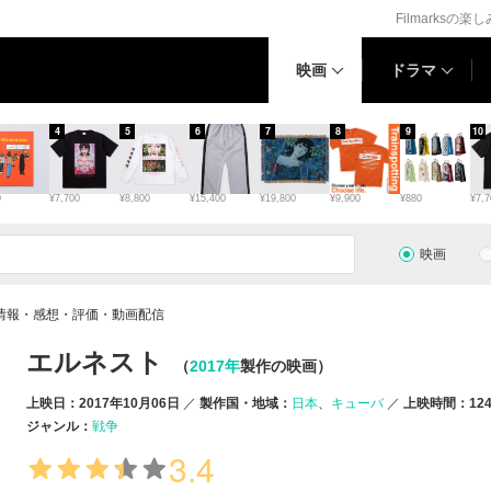
Filmarksの楽
映画
ドラマ
4
5
6
7
8
9
10
0
¥7,700
¥8,800
¥15,400
¥19,800
¥9,900
¥880
¥7,7
映画
情報・感想・評価・動画配信
エルネスト
（
2017年
製作の映画）
上映日：2017年10月06日
製作国・地域：
日本
キューバ
上映時間：12
ジャンル：
戦争
3.4