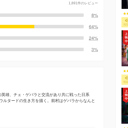
1,891件のレビュー
8%
32
64%
24%
3%
50
の英雄、チェ・ゲバラと交流があり共に戦った日系
ウルタードの生き方を描く。前村はゲバラからなんと