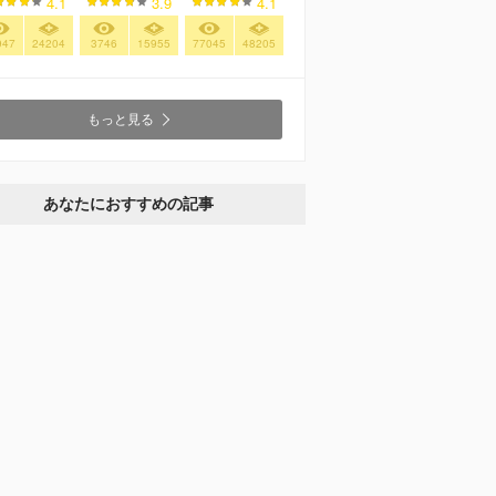
4.1
3.9
4.1
947
24204
3746
15955
77045
48205
もっと見る
あなたにおすすめの記事