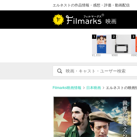
エルネストの作品情報・感想・評価・動画配信
映画
1
2
3
¥1,650
¥990
¥99
Filmarks映画情報
日本映画
エルネストの映画