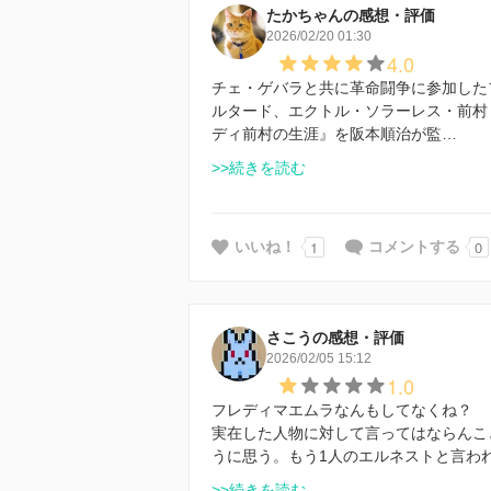
たかちゃんの感想・評価
2026/02/20 01:30
4.0
チェ・ゲバラと共に革命闘争に参加した
ルタード、エクトル・ソラーレス・前村
ディ前村の生涯』を阪本順治が監…
>>続きを読む
1
0
いいね！
コメントする
さこうの感想・評価
2026/02/05 15:12
1.0
フレディマエムラなんもしてなくね？
実在した人物に対して言ってはならんこ
うに思う。もう1人のエルネストと言わ
>>続きを読む