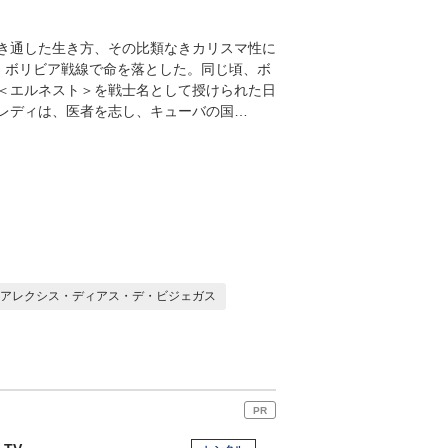
き通した生き方、その比類なきカリスマ性に
年、ボリビア戦線で命を落とした。同じ頃、ボ
＜エルネスト＞を戦士名として授けられた日
レディは、医者を志し、キューバの国…
アレクシス・ディアス・デ・ビジェガス
PR