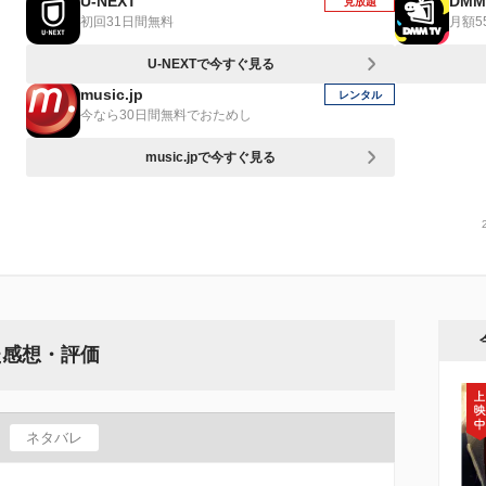
U-NEXT
DMM
見放題
初回31日間無料
月額5
U-NEXTで今すぐ見る
music.jp
レンタル
今なら30日間無料でおためし
music.jpで今すぐ見る
た感想・評価
ネタバレ