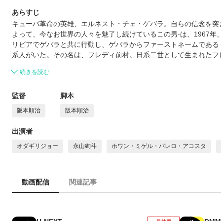
あらすじ
キューバ革命の英雄、エルネスト・チェ・ゲバラ。自らの信念を突
よって、今なお世界の人々を魅了し続けているこの男-は、1967
リビアでゲバラと共に行動し、ゲバラからファーストネームである
系人がいた。その名は、フレディ前村。日系二世として生まれたフ
続きを読む
監督
脚本
阪本順治
阪本順治
出演者
オダギリジョー
永山絢斗
ホワン・ミゲル・バレロ・アコスタ
動画配信
関連記事