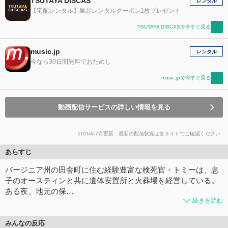
TSUTAYA DISCAS
レンタル
【宅配レンタル】単品レンタルクーポン1枚プレゼント
TSUTAYA DISCASで今すぐ見る
music.jp
レンタル
今なら30日間無料でおためし
music.jpで今すぐ見る
動画配信サービスの詳しい情報を見る
2026年7月更新：最新の配信状況は各サイトでご確認ください
あらすじ
バージニア州の田舎町に住む経験豊富な検死官・トミーは、息
子のオースティンと共に遺体安置所と火葬場を経営している。
ある夜、地元の保…
続きを読む
みんなの反応