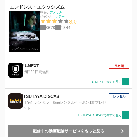
エンドレス・エクソシズム
86分
、
アメリカ
ジャンル：
ホラー
3.0
3670
1344
U-NEXT
見放題
初回31日間無料
U-NEXTで今すぐ見る
TSUTAYA DISCAS
レンタル
【宅配レンタル】単品レンタルクーポン1枚プレゼ
ント
TSUTAYA DISCASで今すぐ見る
配信中の動画配信サービスをもっと見る