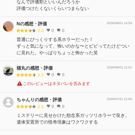
なんで評価割といいんだろうか
評価つけたくないくらいつまらない
Nの感想・評価
2026/08/01 14:54
0
0
3.6
普通にびっくりする系ホラーだった！
ずっと気になって、怖いのかな〜とビビってたけどつい
に見れた。やっぱりちょっと怖かった笑
猫丸の感想・評価
2026/08/01 11:01
0
0
4.5
このレビューはネタバレを含みます
ちゃんりの感想・評価
2026/07/31 21:09
0
0
3.6
ミステリーに見せかけた怨念系ガッツリホラーで良き。
遺体安置所での怪奇現象はワクワクする