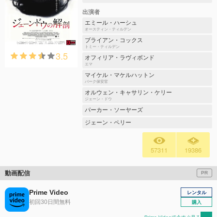
出演者
エミール・ハーシュ
オースティン・ティルデン
ブライアン・コックス
トミー・ティルデン
3.5
オフィリア・ラヴィボンド
エマ
マイケル・マケルハットン
バーク保安官
オルウェン・キャサリン・ケリー
ジェーン・ドウ
パーカー・ソーヤーズ
ジェーン・ペリー
57311
19386
動画配信
PR
Prime Video
レンタル
初回30日間無料
購入