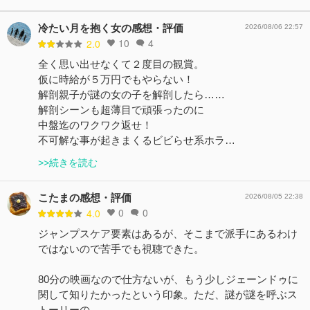
冷たい月を抱く女の感想・評価
2026/08/06 22:57
10
4
2.0
全く思い出せなくて２度目の観賞。
仮に時給が５万円でもやらない！
解剖親子が謎の女の子を解剖したら……
解剖シーンも超薄目で頑張ったのに
中盤迄のワクワク返せ！
不可解な事が起きまくるビビらせ系ホラ…
>>続きを読む
こたまの感想・評価
2026/08/05 22:38
0
0
4.0
ジャンプスケア要素はあるが、そこまで派手にあるわけ
ではないので苦手でも視聴できた。
80分の映画なので仕方ないが、もう少しジェーンドゥに
関して知りたかったという印象。ただ、謎が謎を呼ぶス
トーリーの…