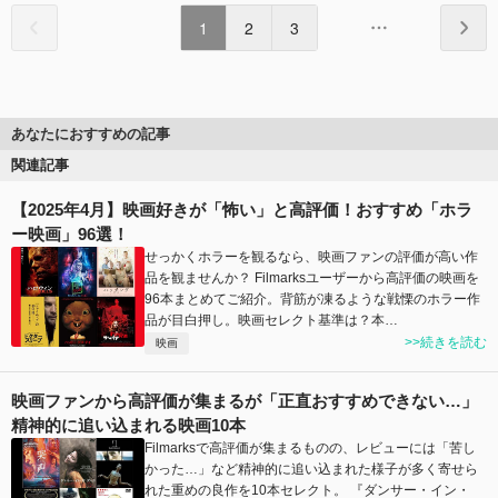
1
2
3
あなたにおすすめの記事
関連記事
【2025年4月】映画好きが「怖い」と高評価！おすすめ「ホラ
ー映画」96選！
せっかくホラーを観るなら、映画ファンの評価が高い作
品を観ませんか？ Filmarksユーザーから高評価の映画を
96本まとめてご紹介。背筋が凍るような戦慄のホラー作
品が目白押し。映画セレクト基準は？本…
>>続きを読む
映画
映画ファンから高評価が集まるが「正直おすすめできない…」
精神的に追い込まれる映画10本
Filmarksで高評価が集まるものの、レビューには「苦し
かった…」など精神的に追い込まれた様子が多く寄せら
れた重めの良作を10本セレクト。 『ダンサー・イン・