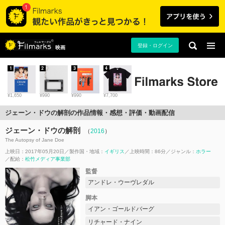
登録・ログイン
映画
1
2
3
4
¥1,650
¥990
¥990
¥7,700
ジェーン・ドウの解剖の作品情報・感想・評価・動画配信
ジェーン・ドウの解剖
（
2016
）
The Autopsy of Jane Doe
上映日：2017年05月20日
製作国・地域：
イギリス
上映時間：86分
ジャンル：
ホラー
配給：
松竹メディア事業部
監督
アンドレ・ウーヴレダル
脚本
イアン・ゴールドバーグ
リチャード・ナイン