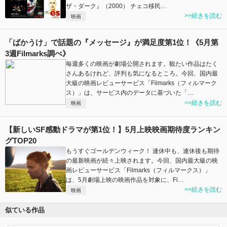
ザ・ダーク』（2000） チェコ移民…
>>続きを読む
映画
「ばかうけ」で話題の『メッセージ』が満足度第1位！《5月第
3週Filmarks調べ》
毎週多くの映画が劇場公開されます。観たい作品はたく
さんあるけれど、評判も気になるところ。今回、国内最
大級の映画レビューサービス「Filmarks（フィルマーク
ス）」は、サービス内のデータに基づいた「…
>>続きを読む
映画
【新しいSF感動ドラマが第1位！】5月上映映画期待度ランキン
グTOP20
もうすぐゴールデンウィーク！ 連休中も、連休後も期待
の最新映画が続々上映されます。今回、国内最大級の映
画レビューサービス「Filmarks（フィルマークス）」
は、5月劇場上映の映画作品を対象に、Fi…
>>続きを読む
映画
似ている作品