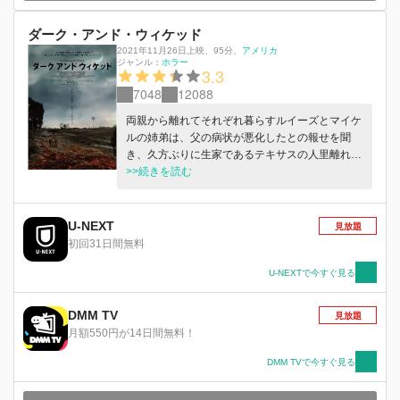
ダーク・アンド・ウィケッド
2021年11月26日上映
、
95分
、
アメリカ
ジャンル：
ホラー
3.3
7048
12088
両親から離れてそれぞれ暮らすルイーズとマイケ
ルの姉弟は、父の病状が悪化したとの報せを聞
き、久方ぶりに生家であるテキサスの人里離れた
農場を訪れる。父はそこで母に見守られ、ひっそ
>>続きを読む
りと最期を迎えようとしていた。ところが母は
「来るなと言ったのに―」と彼らを突き放す。や
がて彼らは両親の様子がおかしいことに気づく。
U-NEXT
見放題
そしてその夜、母が首を吊って亡くなった。それ
初回31日間無料
は彼らを待ち受ける恐怖の幕開けにすぎなかっ
た。
U-NEXTで今すぐ見る
DMM TV
見放題
月額550円が14日間無料！
DMM TVで今すぐ見る