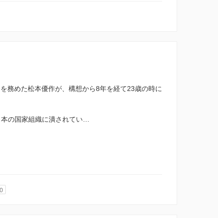
 I」で監督を務めた松本優作が、構想から8年を経て23歳の時に
が日本の国家組織に潰されてい…
0