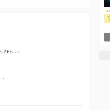
11
住んでるらしい
、、