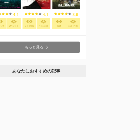
4.1
4.1
3.9
996
24281
77165
48228
50
23148
もっと見る
あなたにおすすめの記事