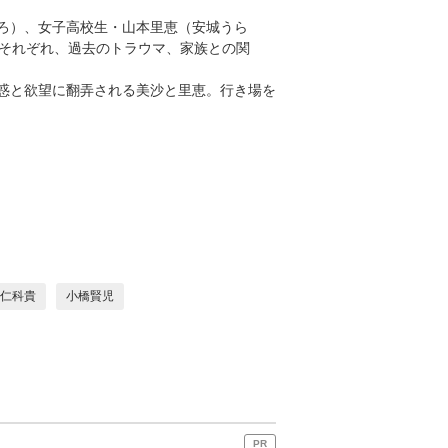
ろ）、女子高校生・山本里恵（安城うら
はそれぞれ、過去のトラウマ、家族との関
惑と欲望に翻弄される美沙と里恵。行き場を
仁科貴
小橋賢児
PR