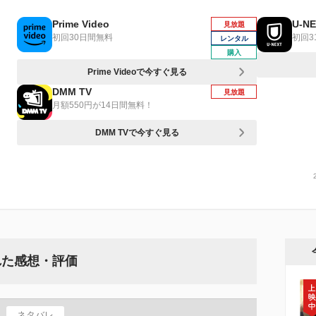
Prime Video
U-N
見放題
初回30日間無料
初回3
レンタル
購入
Prime Videoで今すぐ見る
DMM TV
見放題
月額550円が14日間無料！
DMM TVで今すぐ見る
された感想・評価
ネタバレ