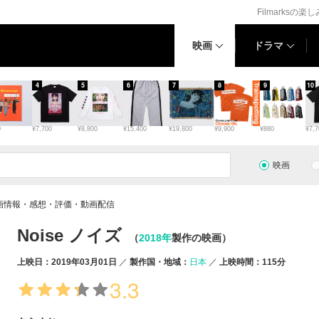
Filmarksの楽
映画
ドラマ
4
5
6
7
8
9
10
0
¥7,700
¥8,800
¥15,400
¥19,800
¥9,900
¥880
¥7,7
映画
の映画情報・感想・評価・動画配信
Noise ノイズ
（
2018年
製作の映画）
上映日：2019年03月01日
製作国・地域：
日本
上映時間：115分
3.3