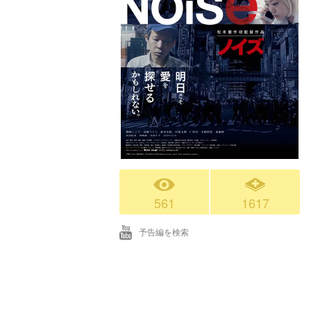
561
1617
予告編を検索