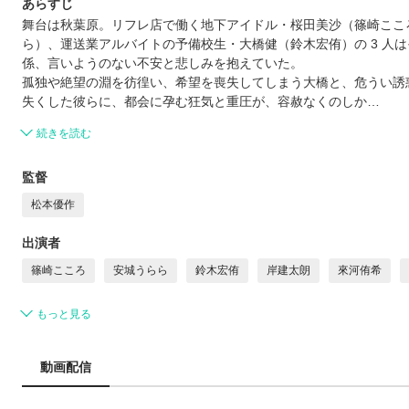
あらすじ
舞台は秋葉原。リフレ店で働く地下アイドル・桜田美沙（篠崎ここ
ら）、運送業アルバイトの予備校生・大橋健（鈴木宏侑）の 3 人
係、言いようのない不安と悲しみを抱えていた。
孤独や絶望の淵を彷徨い、希望を喪失してしまう大橋と、危うい誘
失くした彼らに、都会に孕む狂気と重圧が、容赦なくのしか…
続きを読む
監督
松本優作
出演者
篠崎こころ
安城うらら
鈴木宏侑
岸建太朗
來河侑希
もっと見る
動画配信