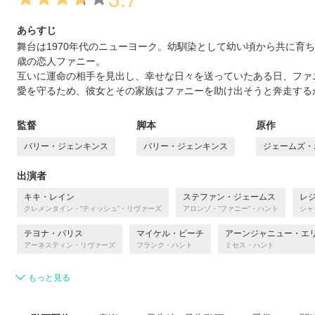
あらすじ
舞台は1970年代のニューヨーク。幼馴染として幼い頃から共に育ち
歳の恋人ファニー。
互いに運命の相手を見出し、幸せな日々を送っていたある日、ファ
愛を守るため、彼女とその家族はファニーを助け出そうと奔走する
監督
脚本
原作
バリー・ジェンキンス
バリー・ジェンキンス
ジェームズ・
出演者
キキ・レイン
ステファン・ジェームス
レ
クレメンタイン・“ティッシュ”・リヴァーズ
アロンゾ・“ファニー”・ハント
シャ
テヨナ・パリス
マイケル・ビーチ
アーンジャニュー・エ
アーネスティン・リヴァーズ
フランク・ハント
ミセス・ハント
もっと見る