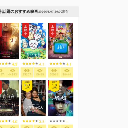
今話題のおすすめ映画
2026/08/07 20:00現在
4.3
4.1
4.1
157
44293
25207
15498
50566
38410
2026
2027
8.21
1.8
上映
上映
4.0
3.8
-