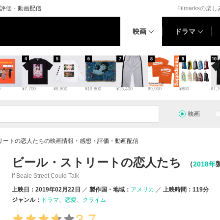
評価・動画配信
Filmarksの楽
映画
ドラマ
4
5
6
7
8
9
10
0
¥7,700
¥8,800
¥19,800
¥15,400
¥9,900
¥880
¥7,7
映画
リートの恋人たちの映画情報・感想・評価・動画配信
ビール・ストリートの恋人たち
（
2018年
If Beale Street Could Talk
上映日：2019年02月22日
製作国・地域：
アメリカ
上映時間：119分
ジャンル：
ドラマ
恋愛
クライム
3.7