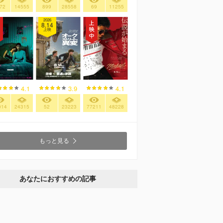
72
14555
899
28558
69
11255
2026
8.14
上映
4.1
3.9
4.1
014
24315
52
23223
77211
48228
もっと見る
あなたにおすすめの記事