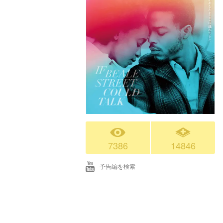
7386
14846
予告編を検索