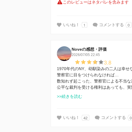
このレビューはネタバレを含みます
1
0
いいね！
コメントする
Noveの感想・評価
2026/07/05 22:45
3.8
1970年代のNY、幼馴染みの二人は幸
警察官に目をつけられなければ…
数知れず起こった、警察官による不当な
公平な裁判を受ける権利はあっても、実
>>続きを読む
42
0
いいね！
コメントする