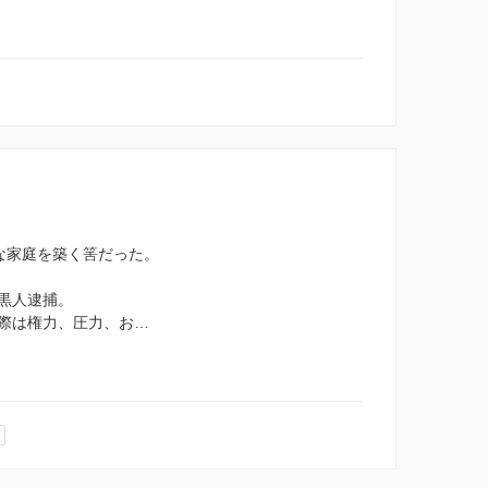
せな家庭を築く筈だった。
黒人逮捕。
際は権力、圧力、お…