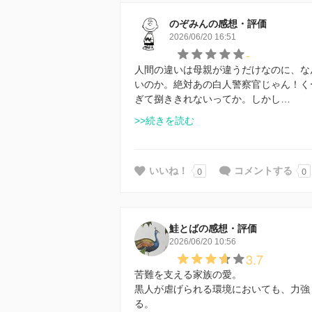
のぞみんの感想・評価
2026/06/20 16:51
-
人間の違いは母親が違うだけなのに、な
いのか。絶対あの白人警察官じゃん！く
ぎて捌ききれないってか。しかし…
>>続きを読む
0
0
いいね！
コメントする
鮭とばの感想・評価
2026/06/20 10:56
3.7
苦難を支える家族の愛。
黒人が虐げられる環境においても、力強
る。