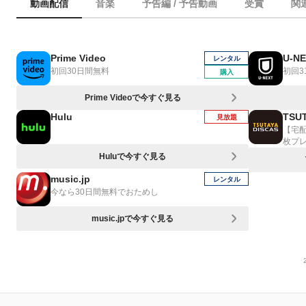
動画配信
音楽
予告編 / 予告動画
受賞
関
Prime Video
U-N
レンタル
初回30日間無料
初回3
購入
Prime Videoで今すぐ見る
Hulu
TSUT
見放題
【宅
枚プ
Huluで今すぐ見る
music.jp
レンタル
今なら30日間無料でおためし
music.jpで今すぐ見る