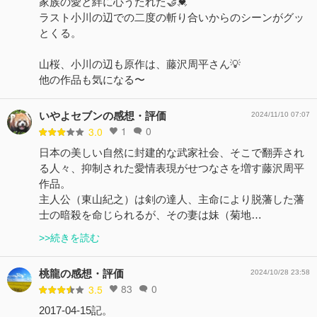
家族の愛と絆に心うたれた🤝💓
ラスト小川の辺での二度の斬り合いからのシーンがグッ
とくる。
山桜、小川の辺も原作は、藤沢周平さん💡
他の作品も気になる〜
いやよセブンの感想・評価
2024/11/10 07:07
1
0
3.0
日本の美しい自然に封建的な武家社会、そこで翻弄され
る人々、抑制された愛情表現がせつなさを増す藤沢周平
作品。
主人公（東山紀之）は剣の達人、主命により脱藩した藩
士の暗殺を命じられるが、その妻は妹（菊地…
>>続きを読む
桃龍の感想・評価
2024/10/28 23:58
83
0
3.5
2017-04-15記。