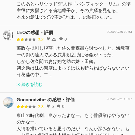
このあとハリウッドSF大作『パシフィック・リム』の準
主役に抜擢される菊地凛子が、その片鱗を見せる。
本来の意味での"役不足"とは、この映画のこと。
LEOの感想・評価
2024/09/25 00:53
22
0
2.2
藩政を批判し脱藩した佐久間森衛を討つべしと、海坂藩
一の剣の達人である戌井朔之助に藩命が下った。
しかし佐久間の妻は朔之助の妹・田鶴。
朔之助は妹の態度によっては妹も斬らねばならないとい
う葛藤の中、二…
>>続きを読む
Gooooodvibesの感想・評価
2024/09/21 18:57
5
0
2.8
東山の時代劇、良かったよなー。もう俳優業はやらない
のかなー。
人情を描いていると思うのだが、なんか深みがない。も