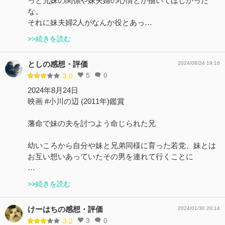
っと兄妹の関係や妹夫婦の心情とか描いてほしかった
な。
それに妹夫婦2人がなんか役とあっ…
>>続きを読む
としの感想・評価
2024/08/24 19:16
5
0
3.0
2024年8月24日
映画 #小川の辺 (2011年)鑑賞
藩命で妹の夫を討つよう命じられた兄
幼いころから自分や妹と兄弟同様に育った若党、妹とは
お互い想いあっていたその男を連れて行くことに
…
>>続きを読む
けーはちの感想・評価
2024/01/30 20:14
3
0
3.2