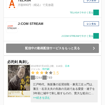
TELASA
レンタル
月額990円（税込）で見放題
TELASAで今すぐ見る
J:COM STREAM
レンタル
-
J:COM STREAMで今すぐ見る
配信中の動画配信サービスをもっと見る
必死剣 鳥刺し
2010年07月10日上映
、
114分
、
日本
ジャンル：
時代劇
3.5
2244
749
江戸時代、海坂藩の近習頭取・兼見三左ェ門は、
藩主・右京太夫の失政の元凶である愛妾・連子を
3年前に城中で刺し殺すものの、寛大な処分によ
って再び藩主に仕えることに。亡妻・睦江のめい
>>続きを読む
であり、身の周りの世話をしてくれる里尾との