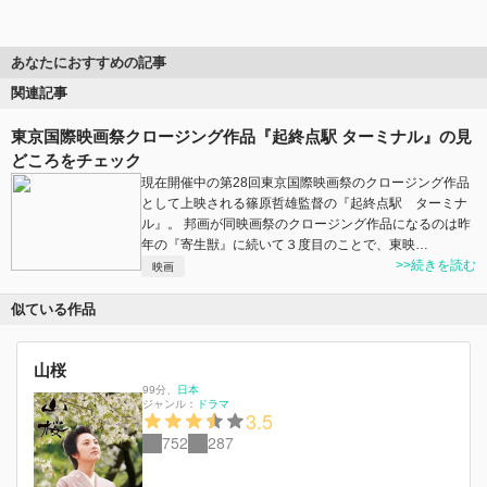
あなたにおすすめの記事
関連記事
東京国際映画祭クロージング作品『起終点駅 ターミナル』の見
どころをチェック
現在開催中の第28回東京国際映画祭のクロージング作品
として上映される篠原哲雄監督の『起終点駅 ターミナ
ル』。 邦画が同映画祭のクロージング作品になるのは昨
年の『寄生獣』に続いて３度目のことで、東映…
>>続きを読む
映画
似ている作品
山桜
99分
、
日本
ジャンル：
ドラマ
3.5
752
287