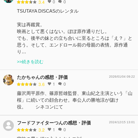
0
0
3.4
TSUTAYA DISCASのレンタル
実は再鑑賞。
映画として悪くはない。ぽぽ原作通りだし。
でも、後半の妹との立ち合いに至るところは「え？」と
思う。そして、エンドロール前の母親の表情。原作通
り…
>>続きを読む
たかちゃんの感想・評価
2026/01/04 09:22
1
0
3.6
藤沢周平原作、篠原哲雄監督、東山紀之主演という「山
桜」に続いての顔合わせ。奉公人の勝地涼が儲け
役。 シネコンにて
フードファイターつんの感想・評価
2024/12/15 13:01
1
0
3.2