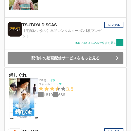
TSUTAYA DISCAS
レンタル
【宅配レンタル】単品レンタルクーポン1枚プレゼ
ント
TSUTAYA DISCASで今すぐ見る
配信中の動画配信サービスをもっと見る
蝉しぐれ
131分
、
日本
ジャンル：
ドラマ
3.5
1810
686