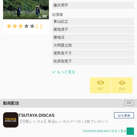
藤沢周平
出演者
東山紀之
3.2
菊地凛子
勝地涼
片岡愛之助
尾野真千子
松原智恵子
もっと見る
367
240
動画配信
PR
TSUTAYA DISCAS
レンタル
【宅配レンタル】単品レンタルクーポン1枚プレゼント
TSUTAYA DISCASで今すぐ見る