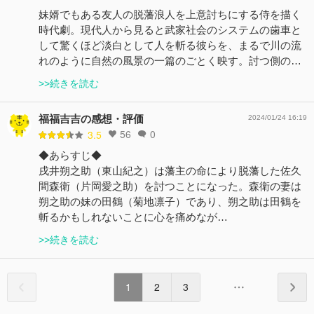
妹婿でもある友人の脱藩浪人を上意討ちにする侍を描く
時代劇。現代人から見ると武家社会のシステムの歯車と
して驚くほど淡白として人を斬る彼らを、まるで川の流
れのように自然の風景の一篇のごとく映す。討つ側の…
>>続きを読む
福福吉吉の感想・評価
2024/01/24 16:19
56
0
3.5
◆あらすじ◆
戌井朔之助（東山紀之）は藩主の命により脱藩した佐久
間森衛（片岡愛之助）を討つことになった。森衛の妻は
朔之助の妹の田鶴（菊地凛子）であり、朔之助は田鶴を
斬るかもしれないことに心を痛めなが…
>>続きを読む
1
2
3