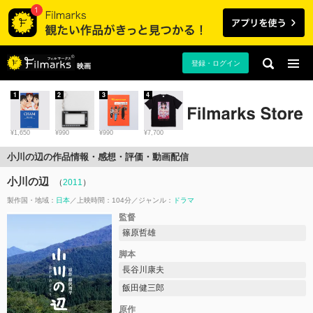
登録・ログイン
映画
1
2
3
4
¥1,650
¥990
¥990
¥7,700
小川の辺の作品情報・感想・評価・動画配信
小川の辺
（
2011
）
製作国・地域：
日本
上映時間：104分
ジャンル：
ドラマ
監督
篠原哲雄
脚本
長谷川康夫
飯田健三郎
原作