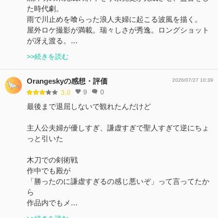
た時代劇。
雨で川止めを喰らった浪人夫婦に起こる波風を描く。
屋外ロケ撮影が満載。瑞々しさが秀逸。ロングショット
が冴え渡る。…
>>続きを読む
Orangeskyの感想・評価
2026/07/27 10:39
9
0
3.0
最後まで退屈しないで観れたんだけど
主人公夫婦が優しすぎ、謙虚すぎで聖人すぎて逆にちょ
っと引いた
木刀での剣術戦
作中でも殿が
「勝ったのに謙虚すぎるの感じ悪いぞ」って言ってたか
ら
作品内でもメ…