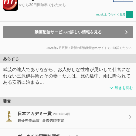
今なら30日間無料でおためし
music.jpで今すぐ見る
動画配信サービスの詳しい情報を見る
2026年7月更新：最新の配信状況は各サイトでご確認ください
あらすじ
武芸の達人でありながら、お人好しな性格が災いして仕官にな
れない三沢伊兵衛とその妻・たよは、旅の途中、雨に降られて
ある安宿に泊まる…
続きを読む
受賞
日本アカデミー賞
2001年24回
最優秀作品賞
最優秀脚本賞