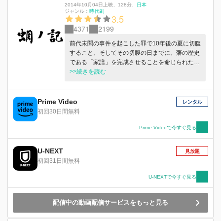
2014年10月04日上映
、
128分
、
日本
ジャンル：
時代劇
3.5
4371
2199
前代未聞の事件を起こした罪で10年後の夏に切腹
すること、そしてその切腹の日までに、藩の歴史
である「家譜」を完成させることを命じられた戸
田秋谷(役所広司)。その切腹の日は3年後に迫っ
>>続きを読む
ていた。 檀野庄三郎（岡田准一）は、家譜編纂
の作業から藩の秘め事を知ることになる秋谷が逃
亡せぬよう監視せよとの藩命を受け、幽閉中の秋
Prime Video
レンタル
谷の見張り役として、秋谷の妻・織江（原田美枝
初回30日間無料
子）、娘・薫（堀北真希）、息子・郁太郎（吉田
晴登）と生活をともにし始める。 切腹という過
Prime Videoで今すぐ見る
酷な運命が待っているにもかかわらず、一日一日
を大切に、淡々と家譜づくりに勤しむ秋谷。夫に
U-NEXT
見放題
深い愛情と信頼を寄せ、家族に尽くしながら穏や
初回31日間無料
かに日々を過ごす、妻の織江。そんな両親の背中
を見ながら、必死に強い心で生きようとする薫と
U-NEXTで今すぐ見る
郁太郎。 秋谷の揺るぎない姿、それを支える家
族の姿に感銘を受けた庄三郎は、秋谷が切腹に追
配信中の動画配信サービスをもっと見る
い込まれた事件に疑問を抱き、彼を救うべく、真
相を探り始める。 やがて庄三郎は、事件の真実