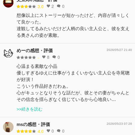
2
0
3.0
想像以上にストーリーが短かったけど、内容が清々しく
て良かった。
達観してるみたいだけど人柄の良い主人公と、彼を支え
る奥さんの姿が素敵。
めーの感想・評価
2026/05/27 21:40
8
0
-
心温まる素敵な小品
優しすぎるゆえに仕事がうまくいかない主人公を寺尾聰
が好演！
こういう作品好きだわぁ。
心がキュッとなりそうな話だが、彼とその妻がちゃんと
その信念を揺らぎなく信じているから心地良い…
>>続きを読む
msの感想・評価
2026/05/23 07:28
0
0
4.0