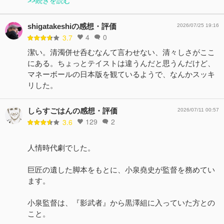
>>続きを読む
shigatakeshiの感想・評価
2026/07/25 19:16
4
0
3.7
潔い。清濁併せ呑むなんて言わせない、清々しさがここ
にある。ちょっとテイストは違うんだと思うんだけど、
マネーボールの日本版を観ているようで、なんかスッキ
リした。
しらすごはんの感想・評価
2026/07/11 00:57
129
2
3.6
人情時代劇でした。
巨匠の遺した脚本をもとに、小泉堯史が監督を務めてい
ます。
小泉監督は、『影武者』から黒澤組に入っていた方との
こと。