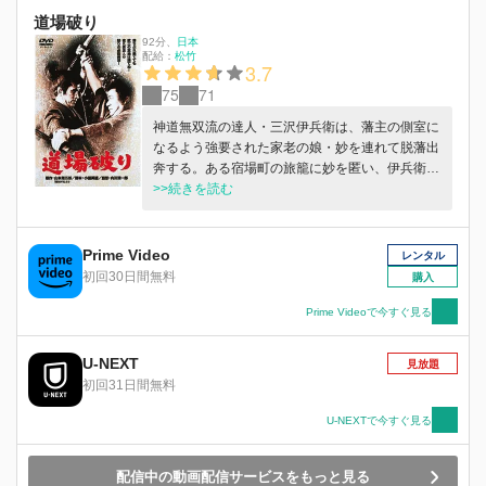
を暴き藩政を揺るがす、重大な文書を入手する。
道場破り
果たして、秋谷と庄三郎、織江と薫に待ち受ける
運命とは…。
92分
、
日本
配給：
松竹
3.7
75
71
神道無双流の達人・三沢伊兵衛は、藩主の側室に
なるよう強要された家老の娘・妙を連れて脱藩出
奔する。ある宿場町の旅籠に妙を匿い、伊兵衛は
木賃宿に潜むが、関所を抜けるためには十両の賄
>>続きを読む
賂が必要だった。伊兵衛は武士の掟を破り、道場
破りで金を稼ぐが…。
Prime Video
レンタル
初回30日間無料
購入
Prime Videoで今すぐ見る
U-NEXT
見放題
初回31日間無料
U-NEXTで今すぐ見る
配信中の動画配信サービスをもっと見る