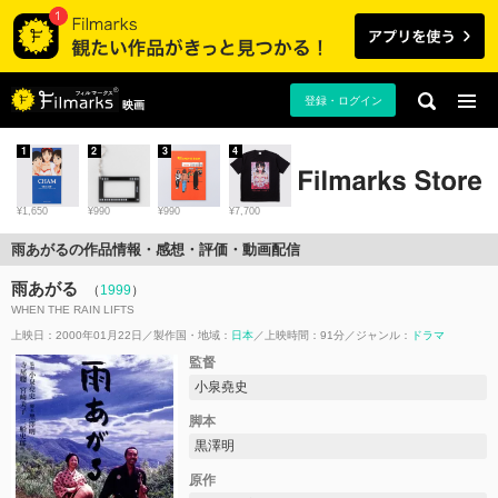
登録・ログイン
映画
1
2
3
4
¥1,650
¥990
¥990
¥7,700
雨あがるの作品情報・感想・評価・動画配信
雨あがる
（
1999
）
WHEN THE RAIN LIFTS
上映日：2000年01月22日
製作国・地域：
日本
上映時間：91分
ジャンル：
ドラマ
監督
小泉堯史
脚本
黒澤明
原作