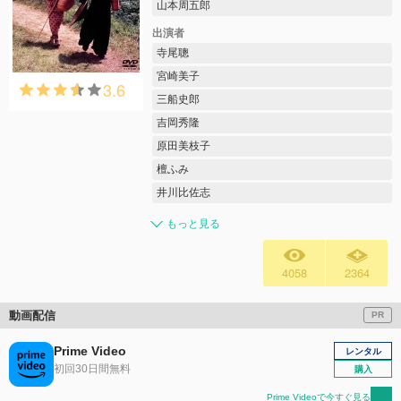
山本周五郎
出演者
寺尾聰
宮崎美子
3.6
三船史郎
吉岡秀隆
原田美枝子
檀ふみ
井川比佐志
もっと見る
4058
2364
動画配信
PR
Prime Video
レンタル
初回30日間無料
購入
Prime Videoで今すぐ見る