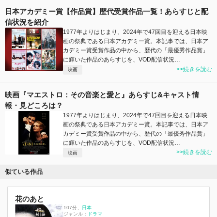
日本アカデミー賞【作品賞】歴代受賞作品一覧！あらすじと配
信状況を紹介
1977年よりはじまり、2024年で47回目を迎える日本映
画の祭典である日本アカデミー賞。本記事では、日本ア
カデミー賞受賞作品の中から、歴代の「最優秀作品賞」
に輝いた作品のあらすじを、VOD配信状況…
>>続きを読む
映画
映画『マエストロ：その音楽と愛と』あらすじ&キャスト情
報・見どころは？
1977年よりはじまり、2024年で47回目を迎える日本映
画の祭典である日本アカデミー賞。本記事では、日本ア
カデミー賞受賞作品の中から、歴代の「最優秀作品賞」
に輝いた作品のあらすじを、VOD配信状況…
>>続きを読む
映画
似ている作品
花のあと
107分
、
日本
ジャンル：
ドラマ