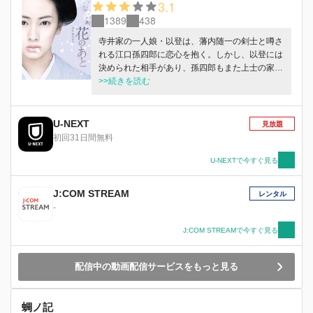
3.1
1389
438
寺井家の一人娘・以登は、藩内随一の剣士と噂さ
れる江口孫四郎に恋心を抱く。しかし、以登には
決められた相手があり、孫四郎もまた上士の家の
婿となる日が迫っていた。孫四郎への想いを断ち
>>続きを読む
切る以登だったが、江戸から孫四郎自害の報せが
届き…。
U-NEXT
見放題
初回31日間無料
U-NEXTで今すぐ見る
J:COM STREAM
レンタル
-
J:COM STREAMで今すぐ見る
配信中の動画配信サービスをもっと見る
蜩ノ記