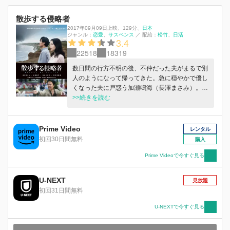
散歩する侵略者
2017年09月09日上映
、
129分
、
日本
ジャンル：
恋愛
サスペンス
／
配給：
松竹
日活
3.4
22518
18319
数日間の行方不明の後、不仲だった夫がまるで別
人のようになって帰ってきた。急に穏やかで優し
くなった夫に戸惑う加瀬鳴海（長澤まさみ）。
夫・加瀬真治（松田龍平）は毎日散歩に出かけて
>>続きを読む
行く。一体何をしているのか…？同じ頃、町では
一家惨殺事件が発生し、奇妙な現象が頻発する。
ジャーナリストの桜井（長谷川博己）は取材中に
Prime Video
レンタル
一人、ある事実に気づく。やがて町は急速に不穏
初回30日間無料
購入
な世界へと姿を変え、事態は思わぬ方向へと動
く。「地球を侵略しに来た」— 真治から衝撃の
Prime Videoで今すぐ見る
告白を受ける鳴海。混乱に巻き込まれていく桜
井。当たり前の日常がある日突然、様相を変え
U-NEXT
見放題
る。些細な出来事が、想像もしない展開へ。彼ら
初回31日間無料
が見たものとは、そしてたどり着く結末とは？
U-NEXTで今すぐ見る