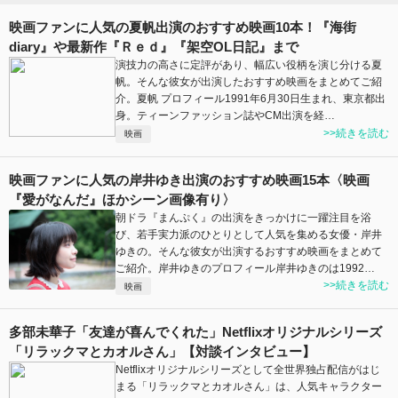
映画ファンに人気の夏帆出演のおすすめ映画10本！『海街
diary』や最新作『Ｒｅｄ』『架空OL日記』まで
演技力の高さに定評があり、幅広い役柄を演じ分ける夏
帆。そんな彼女が出演したおすすめ映画をまとめてご紹
介。夏帆 プロフィール1991年6月30日生まれ、東京都出
身。ティーンファッション誌やCM出演を経…
>>続きを読む
映画
映画ファンに人気の岸井ゆき出演のおすすめ映画15本〈映画
『愛がなんだ』ほかシーン画像有り〉
朝ドラ『まんぷく』の出演をきっかけに一躍注目を浴
び、若手実力派のひとりとして人気を集める女優・岸井
ゆきの。そんな彼女が出演するおすすめ映画をまとめて
ご紹介。岸井ゆきのプロフィール岸井ゆきのは1992…
>>続きを読む
映画
多部未華子「友達が喜んでくれた」Netflixオリジナルシリーズ
「リラックマとカオルさん」【対談インタビュー】
Netflixオリジナルシリーズとして全世界独占配信がはじ
まる「リラックマとカオルさん」は、人気キャラクター