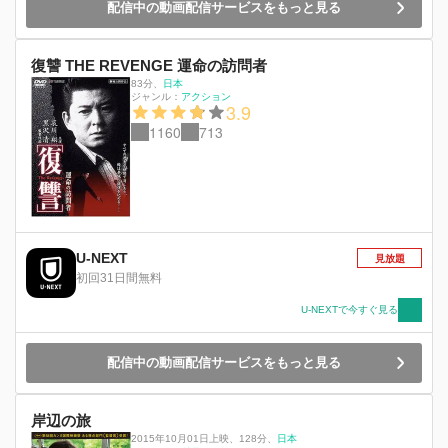
配信中の動画配信サービスをもっと見る
復讐 THE REVENGE 運命の訪問者
83分
、
日本
ジャンル：
アクション
3.9
1160
713
U-NEXT
見放題
初回31日間無料
U-NEXTで今すぐ見る
配信中の動画配信サービスをもっと見る
岸辺の旅
2015年10月01日上映
、
128分
、
日本