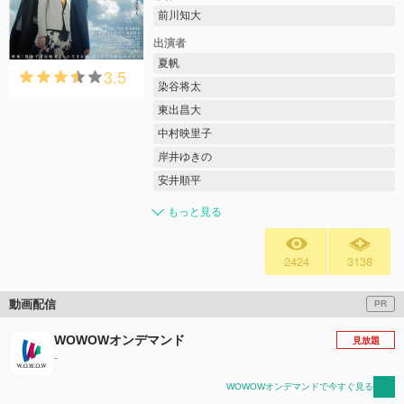
前川知大
出演者
夏帆
3.5
染谷将太
東出昌大
中村映里子
岸井ゆきの
安井順平
もっと見る
2424
3138
動画配信
PR
WOWOWオンデマンド
見放題
-
WOWOWオンデマンドで今すぐ見る