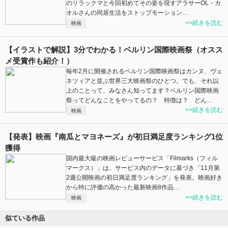
のリラックマと今回初めてその姿を現すアラサーOL・カ
オルさんの同居生活をストップモーション…
>>続きを読む
映画
【イラストで解説】3分でわかる！ベルリン国際映画祭（オスス
メ受賞作も紹介！）
毎年2月に開催されるベルリン国際映画祭はカンヌ、ヴェ
ネツィアと並ぶ世界三大映画祭のひとつ。でも、それ以
上のことって、みなさん知ってます？ベルリン国際映画
祭ってどんなことをやってるの？ 特徴は？ どん…
>>続きを読む
映画
【発表】映画『南瓜とマヨネーズ』が初日満足度ランキング1位
獲得
国内最大級の映画レビューサービス「Filmarks（フィル
マークス）」は、サービス内のデータに基づき「11月第
2週公開映画の初日満足度ランキング」を発表。映画好き
から特に評価の高かった最新映画8作品…
>>続きを読む
映画
似ている作品