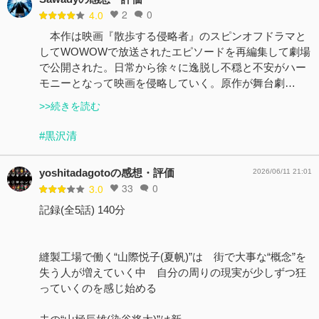
2
0
4.0
本作は映画『散歩する侵略者』のスピンオフドラマと
してWOWOWで放送されたエピソードを再編集して劇場
で公開された。日常から徐々に逸脱し不穏と不安がハー
モニーとなって映画を侵略していく。原作が舞台劇…
>>続きを読む
#黒沢清
yoshitadagotoの感想・評価
2026/06/11 21:01
33
0
3.0
記録(全5話) 140分
縫製工場で働く“山際悦子(夏帆)”は 街で大事な“概念”を
失う人が増えていく中 自分の周りの現実が少しずつ狂
っていくのを感じ始める