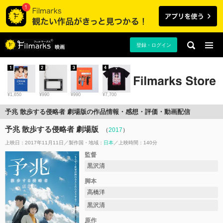
登録・ログイン
映画
1
2
3
4
¥1,650
¥990
¥990
¥7,700
予兆 散歩する侵略者 劇場版の作品情報・感想・評価・動画配信
予兆 散歩する侵略者 劇場版
（
2017
）
上映日：2017年11月11日
製作国・地域：
日本
上映時間：140分
監督
黒沢清
脚本
高橋洋
黒沢清
原作