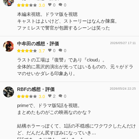
0
0
3.0
本編未視聴。ドラマ版を視聴
キャストはよいけど、ストーリーはなんか陳腐。
ファミレスで警官が包囲するシーンは笑った
中牟田の感想・評価
2026/05/27 17:11
0
0
3.7
ラストの工場は『復讐』であり『cloud』。
全体的に黒沢的演出が光ってはいるものの、元々がドラ
マのせいかダレる印象あり。
RBFの感想・評価
2026/05/24 22:25
2
0
3.0
primeで、ドラマ版5話を視聴。
まとめたものがこの映画なのかな？
結構ホラーっぽくて、1話の不穏感にワクワクしたんだけ
ど、だんだん尻すぼみになっていき…