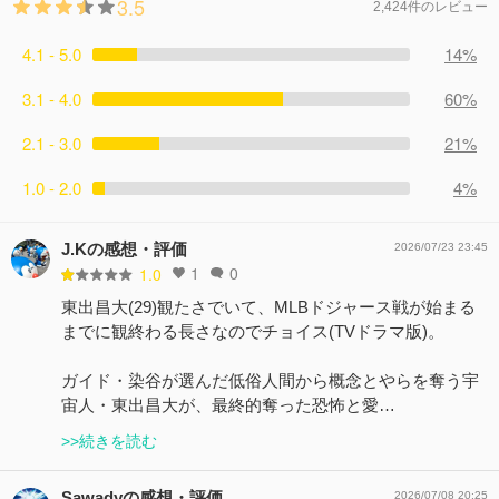
3.5
2,424件のレビュー
4.1 - 5.0
14%
3.1 - 4.0
60%
2.1 - 3.0
21%
1.0 - 2.0
4%
J.Kの感想・評価
2026/07/23 23:45
1
0
1.0
東出昌大(29)観たさでいて、MLBドジャース戦が始まる
までに観終わる長さなのでチョイス(TVドラマ版)。
ガイド・染谷が選んだ低俗人間から概念とやらを奪う宇
宙人・東出昌大が、最終的奪った恐怖と愛…
>>続きを読む
Sawadyの感想・評価
2026/07/08 20:25