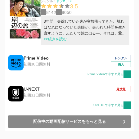
ジャンル：
ドラマ
SF
3.5
8142
8050
3年間、失踪していた夫が突然帰ってきた。離れ
ばなれになっていた夫婦が、失われた時間を生き
直すように、ふたりで旅に出る―。それは、愛す
る人との永遠の別れへの“愛の巡礼”だった―。
>>続きを読む
Prime Video
レンタル
初回30日間無料
購入
Prime Videoで今すぐ見る
U-NEXT
見放題
初回31日間無料
U-NEXTで今すぐ見る
配信中の動画配信サービスをもっと見る