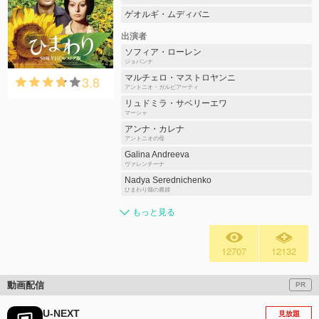
ゲオルギ・ムディバニ
出演者
ソフィア・ローレン
ジョバンナ
3.8
マルチェロ・マストロヤンニ
アントニオ・ガルビアーティ
リュドミラ・サベリーエワ
マーシャ
アンナ・カレナ
アントニオの母
Galina Andreeva
ヴァレンチーナ
Nadya Serednichenko
ひまわり畑の農婦
もっと見る
12707
12132
動画配信
PR
U-NEXT
見放題