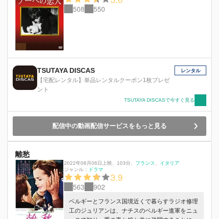
508
550
1 人イタリアへ帰る。心にぽっかり穴が空いてし
まった日々を送るジョバンナ。そんな時、突然ア
ントニオが彼女の元を訪れる。心揺れ動くなか、
彼女は運命の決断を下す…。
TSUTAYA DISCAS
レンタル
【宅配レンタル】単品レンタルクーポン1枚プレゼ
ント
TSUTAYA DISCASで今すぐ見る
配信中の動画配信サービスをもっと見る
離愁
2022年08月06日上映
、
103分
、
フランス
イタリア
ジャンル：
ドラマ
3.9
563
902
ベルギーとフランス国境近くで暮らすラジオ修理
工のジュリアンは、ナチスのベルギー進軍をニュ