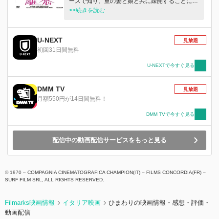
ースで知り、重の妻と娘と共に疎開することに。
だが、妻と娘しか客車に乗れず、極限状態の貨車
>>続きを読む
に乗り込む。そこで出会った女性と恋に落ちるの
だが…。
U-NEXT
見放題
初回31日間無料
U-NEXTで今すぐ見る
DMM TV
見放題
月額550円が14日間無料！
DMM TVで今すぐ見る
配信中の動画配信サービスをもっと見る
© 1970 – COMPAGNIA CINEMATOGRAFICA CHAMPION(IT) – FILMS CONCORDIA(FR) –
SURF FILM SRL, ALL RIGHTS RESERVED.
Filmarks映画情報
イタリア映画
ひまわりの映画情報・感想・評価・
動画配信