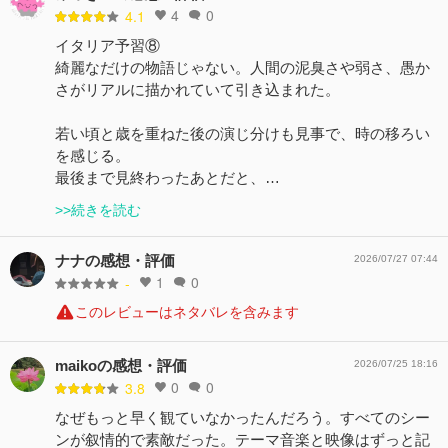
4
0
4.1
イタリア予習⑧
綺麗なだけの物語じゃない。人間の泥臭さや弱さ、愚か
さがリアルに描かれていて引き込まれた。
若い頃と歳を重ねた後の演じ分けも見事で、時の移ろい
を感じる。
最後まで見終わったあとだと、…
>>続きを読む
ナナの感想・評価
2026/07/27 07:44
1
0
-
このレビューはネタバレを含みます
maikoの感想・評価
2026/07/25 18:16
0
0
3.8
なぜもっと早く観ていなかったんだろう。すべてのシー
ンが叙情的で素敵だった。テーマ音楽と映像はずっと記