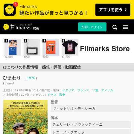
登録・ログイン
映画
1
2
3
4
¥1,650
¥990
¥990
¥7,700
ひまわりの作品情報・感想・評価・動画配信
ひまわり
（
1970
）
I girasoli
上映日：1970年09月30日
製作国・地域：
イタリア
フランス
ソ連
アメリカ
上映時間：107分
ジャンル：
ドラマ
戦争
監督
ヴィットリオ・デ・シーカ
脚本
チェザーレ・ザヴァッティーニ
トニーノ・グエッラ