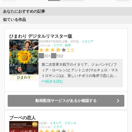
あなたにおすすめの記事
似ている作品
ひまわり デジタルリマスター版
2023年07月28日上映
、
107分
、
イタリア
ジャンル：
ドラマ
戦争
3.9
301
592
第二次世界大戦下のイタリア。ジョバンナ(ソフ
ィア・ローレン)とアントニオ(マルチェロ・マス
トロヤンニ)は、美しいナポリの海岸で恋にお
ち、結婚する。その後、アントニオは厳しいソ連
>>続きを読む
の最前線に送られ行方不明になってしまうが、ジ
ョバンナは何年経っても戻らない夫のことを生き
ていると信じて疑わない。終戦後、手がかりもな
動画配信サービスがあるか確認する
いままアントニオを探しに単身ソ連へ渡るジョバ
ンナ。しかし、広大なひまわり畑の果てに待って
いたのは、少女のように可憐なロシア人女性マー
ブーベの恋人
シャ(リュドミラ・サベーリエワ)と結婚し、子供
112分
、
イタリア
フランス
にも恵まれた幸せなアントニオの姿だった。すべ
ジャンル：
ドラマ
3.6
てを察したジョバンナは、よろめく足どりのまま