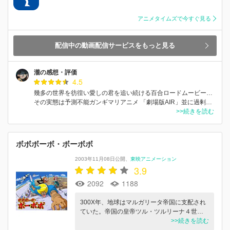
アニメタイムズで今すぐ見る
配信中の動画配信サービスをもっと見る
瀧の感想・評価
4.5
幾多の世界を彷徨い愛しの君を追い続ける百合ロードムービー…
その実態は予測不能ガンギマリアニメ 「劇場版AIR」並に過剰…
>>続きを読む
ボボボーボ・ボーボボ
2003年11月08日公開
東映アニメーション
3.9
2092
1188
300X年、地球はマルガリータ帝国に支配され
ていた。帝国の皇帝ツル・ツルリーナ４世…
>>続きを読む