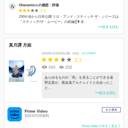
Ohanamico.の感想・評価
3.0
2004.頃から日本公開 リロ・アンド・スティッチ ザ・シリーズは
『スティッチ!ザ・ムービー』の続編☝️❣️ 全…
>>続きを読む
真月譚 月姫
2003年10月09日公開
24分
J.C.STAFF
3.3
343
252
あらゆるものの「死」を見ることができる遠
野志貴が、吸血鬼アルクェイドと出会ったこ
と…
>>続きを読む
レンタル
Prime Video
初回30日間無料
Prime Videoで今すぐ見る