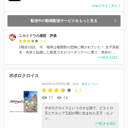
Huluで今すぐ見る
配信中の動画配信サービスをもっと見る
ニカイドウの感想・評価
3.5
1期全13話。 今、地球は擬態獣の恐怖に晒されていた！ 女子高校
生・杏奈と結婚した猿渡ゴオがゴーダンナーに乗り、杏奈が…
>>続きを読む
ポポロクロイス
2003年10月05日公開
24分
東京ムービー
3.7
77
74
ポポロクロイスという小さな国で、ピエトロ
王とナルシア王妃の間に生まれた王子・ピノ
ン…
>>続きを読む