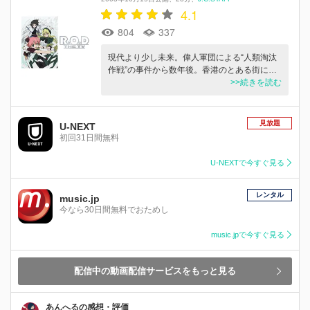
4.1
804
337
現代より少し未来。偉人軍団による“人類淘汰
作戦”の事件から数年後。香港のとある街に…
>>続きを読む
見放題
U-NEXT
初回31日間無料
U-NEXTで今すぐ見る
レンタル
music.jp
今なら30日間無料でおためし
music.jpで今すぐ見る
配信中の動画配信サービスをもっと見る
あんへるの感想・評価