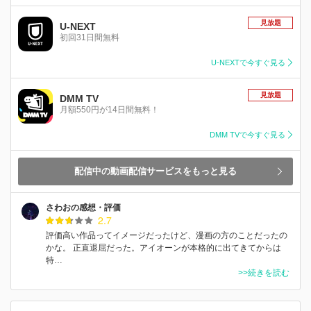
見放題
U-NEXT
初回31日間無料
U-NEXTで今すぐ見る
見放題
DMM TV
月額550円が14日間無料！
DMM TVで今すぐ見る
配信中の動画配信サービスをもっと見る
さわおの感想・評価
2.7
評価高い作品ってイメージだったけど、漫画の方のことだったの
かな。 正直退屈だった。アイオーンが本格的に出てきてからは
特…
>>続きを読む