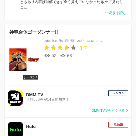
ともあり内容は理解できず全く覚えていなかった 改めて見たら
こ…
>>続きを読む
神魂合体ゴーダンナー!!
2003年10月01日公開
24分
OLM
AIC
3.7
52
66
シーズン1
レンタル
DMM TV
月額550円が14日間無料！
DMM TVで今すぐ見る
見放題
Hulu