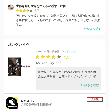
世界を壊し世界をつくるの感想・評価
3.7
死に近い少女達を改造し、殺戮兵器として敵味方関係ない暴力性
を条件付けというものによって縛り、従順な殺し屋となった無機
質…
>>続きを読む
ガングレイヴ
2003年10月06日公開
マッドハウス
4.3
707
638
巨大な二挺拳銃と、武器を満載した棺桶を携
えた人間兵器、ビヨンド・ザ・グレイヴ。彼
こ…
>>続きを読む
見放題
DMM TV
月額550円が14日間無料！