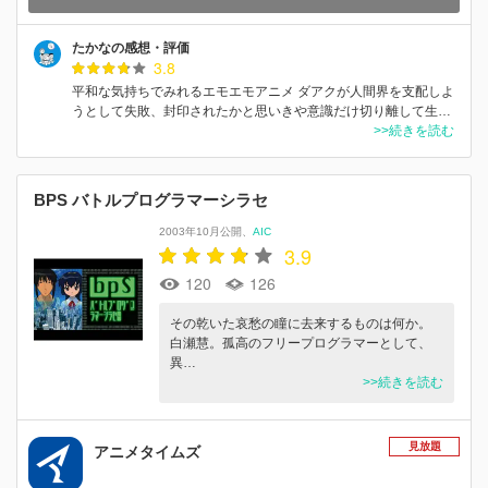
たかなの感想・評価
3.8
平和な気持ちでみれるエモエモアニメ ダアクが人間界を支配しよ
うとして失敗、封印されたかと思いきや意識だけ切り離して生…
>>続きを読む
BPS バトルプログラマーシラセ
2003年10月公開
AIC
3.9
120
126
その乾いた哀愁の瞳に去来するものは何か。
白瀬慧。孤高のフリープログラマーとして、
異…
>>続きを読む
見放題
アニメタイムズ