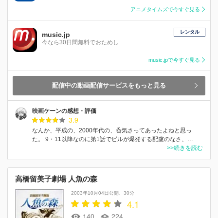
アニメタイムズで今すぐ見る
レンタル
music.jp
今なら30日間無料でおためし
music.jpで今すぐ見る
配信中の動画配信サービスをもっと見る
映画ケーンの感想・評価
3.9
なんか、平成の、2000年代の、呑気さってあったよねと思っ
た。 9・11以降なのに第1話でビルが爆発する配慮のなさ、…
>>続きを読む
高橋留美子劇場 人魚の森
2003年10月04日公開
30分
4.1
140
224