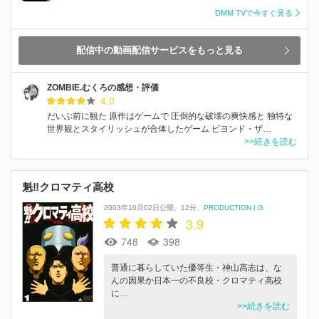
DMM TVで今すぐ見る
配信中の動画配信サービスをもっと見る
ZOMBIE.むくろの感想・評価
4.0
だいぶ前に観た 原作はゲームで 圧倒的な破壊の爽快感と 独特な
世界観とスタイリッシュが合体したゲーム ビヨンド・ザ…
>>続きを読む
魁‼クロマティ高校
2003年10月02日公開
12分
PRODUCTION I.G
3.9
748
398
普通に暮らしていた優等生・神山高志は、な
んの因果か日本一の不良校・クロマティ高校
に…
>>続きを読む