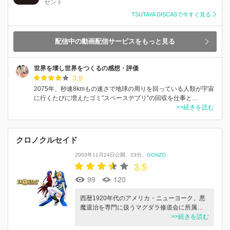
ゼント
TSUTAYA DISCASで今すぐ見る
配信中の動画配信サービスをもっと見る
世界を壊し世界をつくるの感想・評価
3.9
2075年、秒速8kmもの速さで地球の周りを回っている人類が宇宙
に行くたびに増えたゴミ″スペースデブリ″の回収を仕事と…
>>続きを読む
クロノクルセイド
2003年11月24日公開
23分
GONZO
3.5
99
120
西暦1920年代のアメリカ・ニューヨーク。悪
魔退治を専門に扱うマグダラ修道会に所属…
>>続きを読む