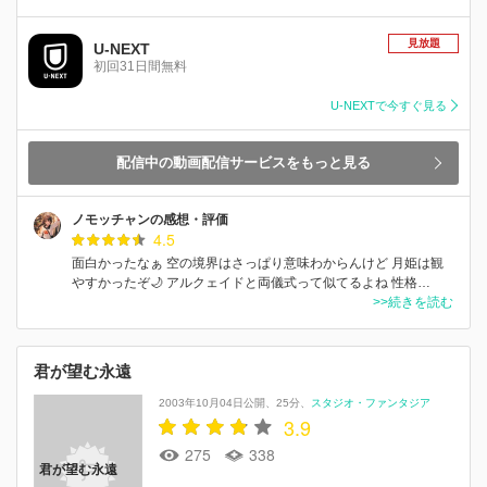
見放題
U-NEXT
初回31日間無料
U-NEXTで今すぐ見る
配信中の動画配信サービスをもっと見る
ノモッチャンの感想・評価
4.5
面白かったなぁ 空の境界はさっぱり意味わからんけど 月姫は観
やすかったぞ🌙 アルクェイドと両儀式って似てるよね 性格…
>>続きを読む
君が望む永遠
2003年10月04日公開
25分
スタジオ・ファンタジア
3.9
275
338
君が望む永遠