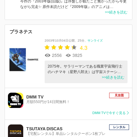
今作の『2003年版(旧版)』は序盤しか観たこと無かったから今更
ながら完走✨ 原作未読だけど『2009年版』のアニメは…
>>続きを読む
プラネテス
2003年10月04日公開
25分
サンライズ
4.3
2556
3825
2075年。サラリーマンである職業宇宙飛行士
のハチマキ（星野八郎太）は宇宙ステーシ…
>>続きを読む
見放題
DMM TV
月額550円が14日間無料！
DMM TVで今すぐ見る
レンタル
TSUTAYA DISCAS
【宅配レンタル】単品レンタルクーポン1枚プレ