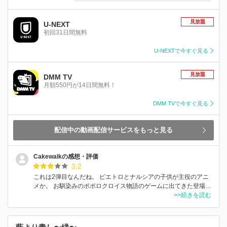
見放題
U-NEXT
初回31日間無料
U-NEXTで今すぐ見る
見放題
DMM TV
月額550円が14日間無料！
DMM TVで今すぐ見る
配信中の動画配信サービスをもっと見る
Cakewalkの感想・評価
3.2
これは2弾目なんだね。 ピエトロとナルシアの子供が主役のアニ
メか。 お馴染みのポポロクロイス物語のゲームに出てきた登場…
>>続きを読む