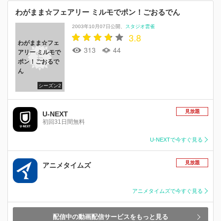
わがまま☆フェアリー ミルモでポン！ごおるでん
2003年10月07日公開
スタジオ雲雀
3.8
わがまま☆フェ
313
44
アリー ミルモで
ポン！ごおるで
ん
シーズン2
見放題
U-NEXT
初回31日間無料
U-NEXTで今すぐ見る
見放題
アニメタイムズ
アニメタイムズで今すぐ見る
配信中の動画配信サービスをもっと見る