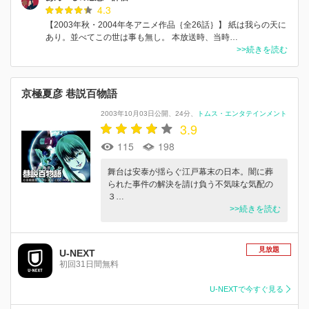
4.3
【2003年秋・2004年冬アニメ作品｛全26話｝】 紙は我らの天に
あり。並べてこの世は事も無し。 本放送時、当時…
>>続きを読む
京極夏彦 巷説百物語
2003年10月03日公開
24分
トムス・エンタテインメント
3.9
115
198
舞台は安泰が揺らぐ江戸幕末の日本。闇に葬
られた事件の解決を請け負う不気味な気配の
３…
>>続きを読む
見放題
U-NEXT
初回31日間無料
U-NEXTで今すぐ見る