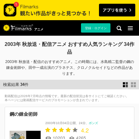
登録・ログイン
アニメ
2003年 秋放送・配信アニメ おすすめ人気ランキング 34作
品
2003年 秋放送・配信のおすすめアニメ。この時期には、水島精二監督の鋼の
錬金術師や、田中一成出演のプラネテス、クロノクルセイドなどの作品があ
ります。
検索結果
34
件
動画配信は2026年7月時点の情報です。最新の配信状況は各サイトにてご確認ください。
本ページには動画配信サービスのプロモーションが含まれています。
鋼の錬金術師
2003年10月04日公開
24分
ボンズ
4.2
10203
4265