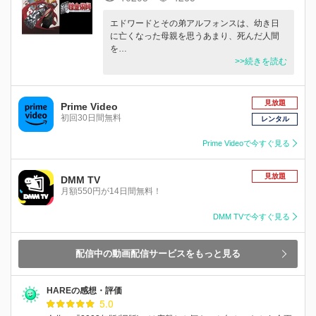
エドワードとその弟アルフォンスは、幼き日
に亡くなった母親を思うあまり、死んだ人間
を…
>>続きを読む
見放題
Prime Video
初回30日間無料
レンタル
Prime Videoで今すぐ見る
見放題
DMM TV
月額550円が14日間無料！
DMM TVで今すぐ見る
配信中の動画配信サービスをもっと見る
HAREの感想・評価
5.0