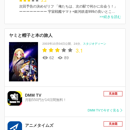
次回予告の決めゼリフ 「俺たちは、次の駅で何かに出会う！」
ーーーーーーーー 宇宙戦艦ヤマト+銀河鉄道999の良いとこ…
>>続きを読む
ヤミと帽子と本の旅人
2003年10月04日公開
24分
スタジオディーン
3.1
62
89
見放題
DMM TV
月額550円が14日間無料！
DMM TVで今すぐ見る
見放題
アニメタイムズ