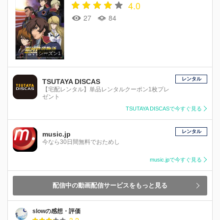
4.0
27
84
シーズン1
レンタル
TSUTAYA DISCAS
【宅配レンタル】単品レンタルクーポン1枚プレ
ゼント
TSUTAYA DISCASで今すぐ見る
レンタル
music.jp
今なら30日間無料でおためし
music.jpで今すぐ見る
配信中の動画配信サービスをもっと見る
slowの感想・評価
3.2