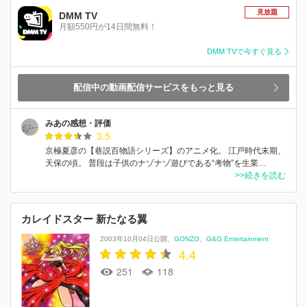
見放題
DMM TV
月額550円が14日間無料！
DMM TVで今すぐ見る
配信中の動画配信サービスをもっと見る
みあの感想・評価
3.5
京極夏彦の【巷説百物語シリーズ】のアニメ化。 江戸時代末期、
天保の頃。 普段は子供のナゾナゾ遊びである“考物”を生業…
>>続きを読む
カレイドスター 新たなる翼
2003年10月04日公開
GONZO
G&G Entertainment
4.4
251
118