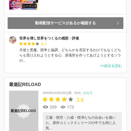
シーズン2
動画配信サービスがあるか確認する
世界を壊し世界をつくるの感想・評価
4.1
天使と悪魔、競争と協調、どちらかを否定するわけでもなくどち
らも受け入れようとする心、居場所を作ってあげようとするソラ
の…
>>続きを読む
最遊記RELOAD
2003年10月02日公開
30分
ぴえろ
3.8
339
173
最遊記RELOAD
三蔵・悟空・八戒・悟浄たちの出会いを描い
た、原作コミックスシリーズの中でも特に人
気…