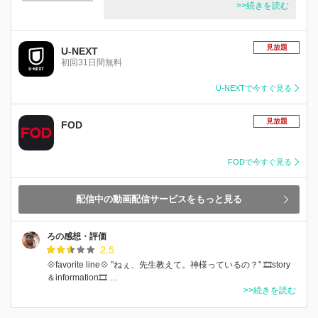
>>続きを読む
見放題
U-NEXT
初回31日間無料
U-NEXTで今すぐ見る
見放題
FOD
FODで今すぐ見る
配信中の動画配信サービスをもっと見る
ろの感想・評価
2.5
💠favorite line💠 "ねぇ、先生教えて。神様っているの？" 🎞️story
＆information🎞️ …
>>続きを読む