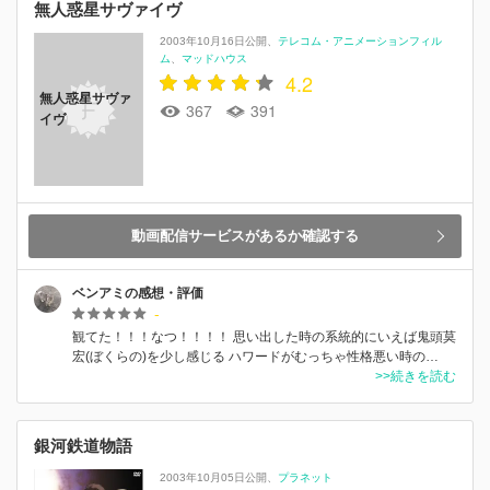
無人惑星サヴァイヴ
2003年10月16日公開
テレコム・アニメーションフィル
ム
マッドハウス
4.2
無人惑星サヴァ
367
391
イヴ
動画配信サービスがあるか確認する
ベンアミの感想・評価
-
観てた！！！なつ！！！！ 思い出した時の系統的にいえば鬼頭莫
宏(ぼくらの)を少し感じる ハワードがむっちゃ性格悪い時の…
>>続きを読む
銀河鉄道物語
2003年10月05日公開
プラネット