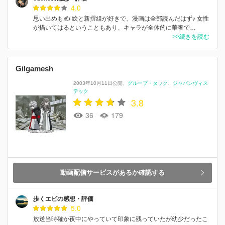
4.0
思い出めも✍ 絵と新撰組が好きで、漫画は全部読んだはず♪ 女性
が描いてはるということもあり、キャラが全体的に華奢で…
>>続きを読む
Gilgamesh
2003年10月11日公開
グループ・タック
ジャパンヴィス
テック
3.8
36
179
動画配信サービスがあるか確認する
歩くエビの感想・評価
5.0
放送当時確か夜中にやっていて印象に残っていたが幼少だったこ