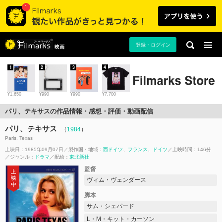
登録・ログイン
映画
1
2
3
4
¥1,650
¥990
¥990
¥7,700
パリ、テキサスの作品情報・感想・評価・動画配信
パリ、テキサス
（
1984
）
Paris, Texas
上映日：1985年09月07日
製作国・地域：
西ドイツ
フランス
ドイツ
上映時間：146分
ジャンル：
ドラマ
配給：
東北新社
監督
ヴィム・ヴェンダース
脚本
サム・シェパード
L・M・キット・カーソン