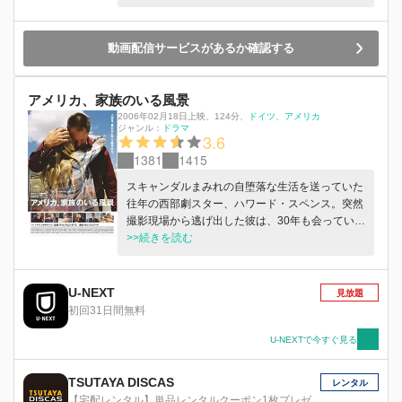
東宝系劇場・みゆき座で公開され、ヴィム・ヴェ
ンダースの名を日本中に轟かせた本作を、国内初
となる 4K レストア版で上映。
動画配信サービスがあるか確認する
アメリカ、家族のいる風景
2006年02月18日上映
、
124分
、
ドイツ
アメリカ
ジャンル：
ドラマ
3.6
1381
1415
スキャンダルまみれの自堕落な生活を送っていた
往年の西部劇スター、ハワード・スペンス。突然
撮影現場から逃げ出した彼は、30年も会っていな
かった母親のもとへ向かう。母から、20数年前に
>>続きを読む
自分の子供を身ごもった女性から電話があったと
聞かされ、昔の恋人を探しに行くが……。
U-NEXT
見放題
初回31日間無料
U-NEXTで今すぐ見る
TSUTAYA DISCAS
レンタル
【宅配レンタル】単品レンタルクーポン1枚プレゼ