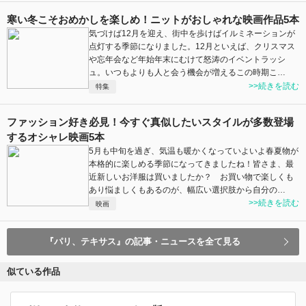
寒い冬こそおめかしを楽しめ！ニットがおしゃれな映画作品5本
気づけば12月を迎え、街中を歩けばイルミネーションが
点灯する季節になりました。12月といえば、クリスマス
や忘年会など年始年末にむけて怒涛のイベントラッシ
ュ。いつもよりも人と会う機会が増えるこの時期こ…
>>続きを読む
特集
ファッション好き必見！今すぐ真似したいスタイルが多数登場
するオシャレ映画5本
5月も中旬を過ぎ、気温も暖かくなっていよいよ春夏物が
本格的に楽しめる季節になってきましたね！皆さま、最
近新しいお洋服は買いましたか？ お買い物で楽しくも
あり悩ましくもあるのが、幅広い選択肢から自分の…
>>続きを読む
映画
『パリ、テキサス』の記事・ニュースを全て見る
似ている作品