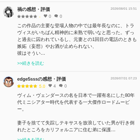
禍の感想・評価
2026/08/01 15:51
0
0
-
この作品の主要な登場人物の中では最年長なのに、トラ
ヴィスがいちばん精神的に未熟で弱いなと思った。ずっ
と過去に囚われているし、元妻との1回目の電話のときも
嫉妬（妄想）やお酒が止められない、
彼はそうい…
>>続きを読む
edge5sssの感想・評価
2026/07/31 07:23
4
0
5.0
ヴィム・ヴェンダースの名を日本で一躍有名にした80年
代ミニシアター時代を代表する一大傑作ロードムービ
ー。
妻子を捨てて失踪しテキサスを放浪していた男が行き倒
れたところをカリフォルニアに住む弟に保護…
>>続きを読む