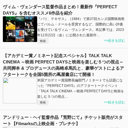
ヴィム・ヴェンダース監督作品まとめ！最新作『PERFECT
DAYS』を含むオススメ6作品を紹介
『パリ、テキサス』（1984）で第37回カンヌ国際映画祭
にてパルム・ドールを受賞するなど、国際的に高い評価
を受けているヴィム・ヴェンダース。本記事では、2023
年12月22日（金）に公開された最新作…
>>続きを読む
映画
【アカデミー賞ノミネート記念スペシャル】TALK TALK
CINEMA ～映画 PERFECT DAYSと映画を楽しむ５つの視点～
共同脚本 & プロデュースの高崎卓馬氏と、豪華ゲストによるア
フタートークを全国5箇所の蔦屋書店にて開催！
米国アカデミー賞国際長編部門ノミネートでも話題にな
った『PERFECT DAYS』のアフタートークイベント
「TALK TALK CINEMA ～映画 PERFECT DAYSと映画を
楽しむ５つの視点…
>>続きを読む
映画
アンドリュー・ヘイ監督作品『荒野にて』チケット販売がスタ
ート【Filmarksの上映企画・プレチケ】