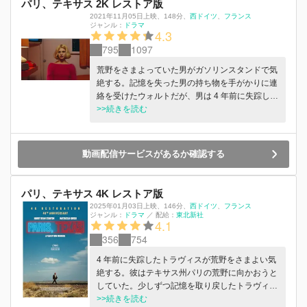
パリ、テキサス 2K レストア版
2021年11月05日上映
、
148分
、
西ドイツ
フランス
ジャンル：
ドラマ
4.3
795
1097
荒野をさまよっていた男がガソリンスタンドで気
絶する。記憶を失った男の持ち物を手がかりに連
絡を受けたウォルトだが、男は 4 年前に失踪した
兄トラヴィスだった。彼はテキサス州パリの荒野
>>続きを読む
に所有しているという土地に向かおうとしてい
た。少しずつ記憶を取り戻したトラヴィスは、息
子とともに妻を捜す旅に出るが……。雄大な風景
動画配信サービスがあるか確認する
とライ・クーダーによるスライドギターの音色が
哀愁を誘う。
パリ、テキサス 4K レストア版
2025年01月03日上映
、
146分
、
西ドイツ
フランス
ジャンル：
ドラマ
／
配給：
東北新社
4.1
356
754
4 年前に失踪したトラヴィスが荒野をさまよい気
絶する。彼はテキサス州パリの荒野に向かおうと
していた。少しずつ記憶を取り戻したトラヴィス
は、息子とともに妻を捜す旅に出る。1985 年に
>>続きを読む