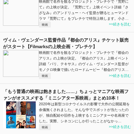
映画館で名作を観るプロジェクト・プレチケで『荒野に
て』の上映が決定。『荒野にて』上映イベント詳細『さ
ざなみ』のアンドリュー・ヘイ監督が贈るヒューマンド
ラマ『荒野にて』をプレチケで特別上映します。小さ…
>>続きを読む
映画
ヴィム・ヴェンダース監督作品『都会のアリス』チケット販売
がスタート【Filmarksの上映企画・プレチケ】
映画館で名作を観るプロジェクト・プレチケで『都会の
アリス』の上映が決定。『都会のアリス』上映イベント
詳細『パリ、テキサス』のヴィム・ヴェンダース監督が
モノクロ映像で描いたロードムービー『都会のアリス…
>>続きを読む
映画
「もう普通の映画は飽きました……」ちょっとマニアな映画フ
ァンがオススメする「ミニシアター系映画」まとめ10本！
2020年は新型コロナウイルスの影響で大作の公開延期を
余儀無くされました。そんな中でスポットが当たったの
が、独自配給や旧作を上映するミニシアターや名画座で
した。実際、シネコンにしか行ったことがなかっ…
>>続きを読む
映画