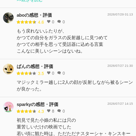
aboの感想・評価
2026/07/29 01:13
0
0
4.6
もう戻れないふたりが、
かつての自分をガラスの反射越しに見つめて
かつての相手を思って受話器に込める言葉
こんなに美しいシーンはないね。
ぱんの感想・評価
2026/07/27 21:30
0
0
3.5
マジックミラー越しに2人の顔が反射しながら被るシーン
が良かった。
sparkyの感想・評価
2026/07/27 14:15
8
0
4.3
初見で見た小娘の私には只の
重苦しいだけの映画でした
若い頃に観た時は、ただただナスターシャ・キンスキー