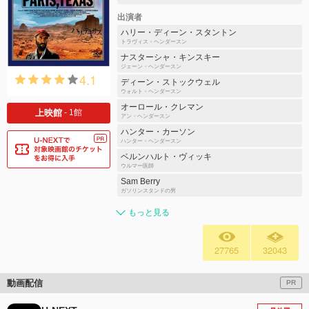
出演者
ハリー・ディーン・スタントン
トラヴィス・ヘンダースン
ナスターシャ・キンスキー
ジェーン・ヘンダースン
4.1
ディーン・ストックウェル
ウォルト・ヘンダースン
オーロール・クレマン
上映館
- 1館
アン・ヘンダースン
ハンター・カーソン
ハンター・ヘンダースン
ベルンハルト・ヴィッキ
ウルマー医師
Sam Berry
ガソリンスタンドの男
もっと見る
27765
32043
動画配信
PR